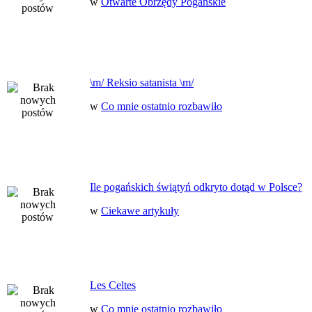
w
Otwarte Obrzędy Pogańskie
\m/ Reksio satanista \m/
w
Co mnie ostatnio rozbawiło
Ile pogańskich świątyń odkryto dotąd w Polsce?
w
Ciekawe artykuły
Les Celtes
w
Co mnie ostatnio rozbawiło