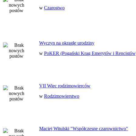
w
Czarostwo
Wyczyn na okrągłe urodziny
w
PoKER (Pogański Krąg Emerytów i Rencistów
VII Wiec rodzimowierców
w
Rodzimowierstwo
Maciej Witulski "Współczesne czarownictwo"