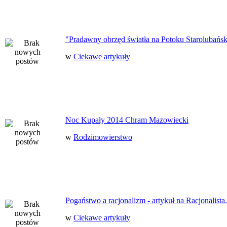
"Pradawny obrzęd światła na Potoku Starolubańs
w
Ciekawe artykuły
Noc Kupały 2014 Chram Mazowiecki
w
Rodzimowierstwo
Pogaństwo a racjonalizm - artykuł na Racjonalista.
w
Ciekawe artykuły