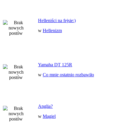
Helleniści na fejsie:)
w
Hellenizm
Yamaha DT 125R
w
Co mnie ostatnio rozbawiło
Anglia?
w
Magiel