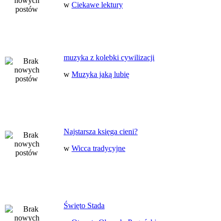
w
Ciekawe lektury
muzyka z kolebki cywilizacji
w
Muzyka jaką lubię
Najstarsza księga cieni?
w
Wicca tradycyjne
Święto Stada