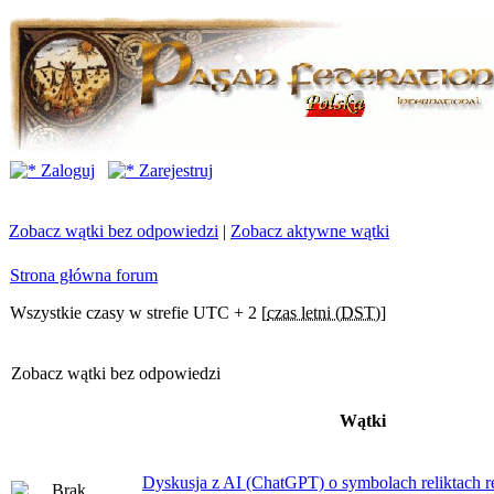
Zaloguj
Zarejestruj
Zobacz wątki bez odpowiedzi
|
Zobacz aktywne wątki
Strona główna forum
Wszystkie czasy w strefie UTC + 2 [
czas letni (DST)
]
Zobacz wątki bez odpowiedzi
Wątki
Dyskusja z AI (ChatGPT) o symbolach reliktach ret