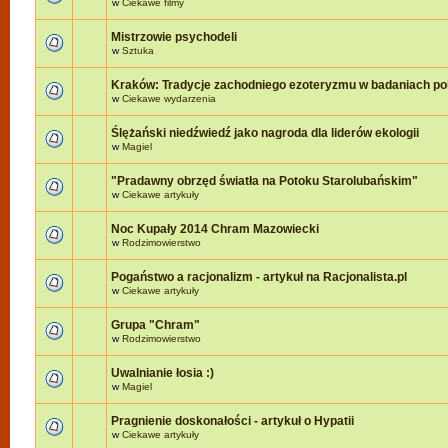
w
Ciekawe filmy
Mistrzowie psychodeli
w
Sztuka
Kraków: Tradycje zachodniego ezoteryzmu w badaniach po
w
Ciekawe wydarzenia
Ślężański niedźwiedź jako nagroda dla liderów ekologii
w
Magiel
"Pradawny obrzęd światła na Potoku Starolubańskim"
w
Ciekawe artykuły
Noc Kupały 2014 Chram Mazowiecki
w
Rodzimowierstwo
Pogaństwo a racjonalizm - artykuł na Racjonalista.pl
w
Ciekawe artykuły
Grupa "Chram"
w
Rodzimowierstwo
Uwalnianie łosia :)
w
Magiel
Pragnienie doskonałości - artykuł o Hypatii
w
Ciekawe artykuły