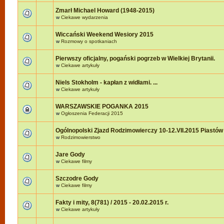
Zmarł Michael Howard (1948-2015)
w
Ciekawe wydarzenia
Wiccański Weekend Wesiory 2015
w
Rozmowy o spotkaniach
Pierwszy oficjalny, pogański pogrzeb w Wielkiej Brytanii.
w
Ciekawe artykuły
Niels Stokholm - kapłan z widłami. ...
w
Ciekawe artykuły
WARSZAWSKIE POGANKA 2015
w
Ogłoszenia Federacji 2015
Ogólnopolski Zjazd Rodzimowierczy 10-12.VII.2015 Piastów
w
Rodzimowierstwo
Jare Gody
w
Ciekawe filmy
Szczodre Gody
w
Ciekawe filmy
Fakty i mity, 8(781) / 2015 - 20.02.2015 r.
w
Ciekawe artykuły