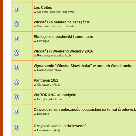
Les Celtes
w
Co mnie ostatnio rozbawiło
Wiccańska sałatka na szczęście
w
Co mnie ostatnio rozbawiło
Ekologiczne pochówki i cmentarze
w
Ekologia
Wiccański Weekend Węsiory 2016
w
Rozmowy o spotkaniach
Wydarzenie "Wioska Słowiańska" w ramach Woodstocku
w
Rodzimowierstwo
Pantheon 10/1
w
Ciekawe artykuły
WARDRUNA w Londynie.
w
Muzyka jaką lubię
Oświadczenie społeczności pogańskiej na temat środowis
w
Ekologia
Czego nie wiecie o Halloween?
w
Ciekawe artykuły