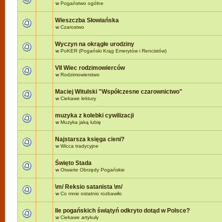
w
Pogaństwo ogólne
Wieszczba Słowiańska
w
Czarostwo
Wyczyn na okrągłe urodziny
w
PoKER (Pogański Krąg Emerytów i Rencistów)
VII Wiec rodzimowierców
w
Rodzimowierstwo
Maciej Witulski "Współczesne czarownictwo"
w
Ciekawe lektury
muzyka z kolebki cywilizacji
w
Muzyka jaką lubię
Najstarsza księga cieni?
w
Wicca tradycyjne
Święto Stada
w
Otwarte Obrzędy Pogańskie
\m/ Reksio satanista \m/
w
Co mnie ostatnio rozbawiło
Ile pogańskich świątyń odkryto dotąd w Polsce?
w
Ciekawe artykuły