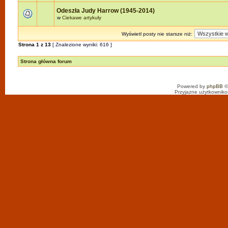
Odeszła Judy Harrow (1945-2014)
w
Ciekawe artykuły
Wyświetl posty nie starsze niż:
Strona
1
z
13
[ Znalezione wyniki: 616 ]
Strona główna forum
Powered by
phpBB
©
Przyjazne użytkowniko