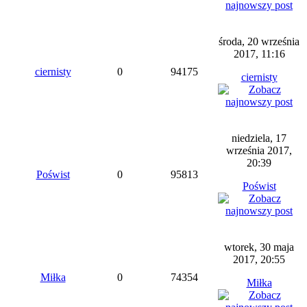
środa, 20 września
2017, 11:16
ciernisty
0
94175
ciernisty
niedziela, 17
września 2017,
20:39
Poświst
0
95813
Poświst
wtorek, 30 maja
2017, 20:55
Miłka
0
74354
Miłka