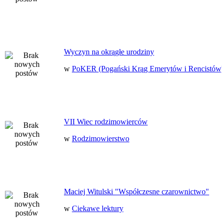
Wyczyn na okrągłe urodziny
w
PoKER (Pogański Krąg Emerytów i Rencistów
VII Wiec rodzimowierców
w
Rodzimowierstwo
Maciej Witulski "Współczesne czarownictwo"
w
Ciekawe lektury