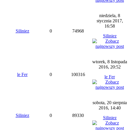
niedziela, 8
stycznia 2017,
16:58
Siliniez
0
74968
Siliniez
wtorek, 8 listopada
2016, 20:52
le Fer
0
100316
le Fer
sobota, 20 sierpnia
2016, 14:40
Siliniez
0
89330
Siliniez