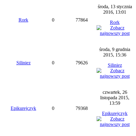
środa, 13 stycznia
2016, 13:01
Rork
0
77864
Rork
środa, 9 grudnia
2015, 15:36
Siliniez
0
79626
Siliniez
czwartek, 26
listopada 2015,
13:59
Epikurejczyk
0
79368
Epikurejczyk