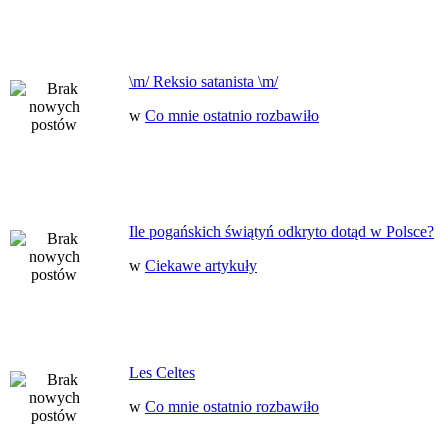
\m/ Reksio satanista \m/
w
Co mnie ostatnio rozbawiło
Ile pogańskich świątyń odkryto dotąd w Polsce?
w
Ciekawe artykuły
Les Celtes
w
Co mnie ostatnio rozbawiło