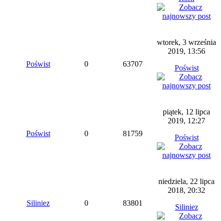
wtorek, 3 września
2019, 13:56
Poświst
0
63707
Poświst
piątek, 12 lipca
2019, 12:27
Poświst
0
81759
Poświst
niedziela, 22 lipca
2018, 20:32
Siliniez
0
83801
Siliniez