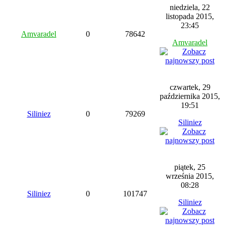
niedziela, 22
listopada 2015,
23:45
Amvaradel
0
78642
Amvaradel
czwartek, 29
października 2015,
19:51
Siliniez
0
79269
Siliniez
piątek, 25
września 2015,
08:28
Siliniez
0
101747
Siliniez