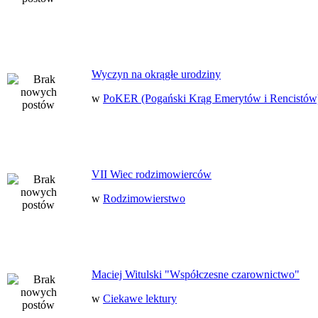
Wyczyn na okrągłe urodziny
w
PoKER (Pogański Krąg Emerytów i Rencistów
VII Wiec rodzimowierców
w
Rodzimowierstwo
Maciej Witulski "Współczesne czarownictwo"
w
Ciekawe lektury