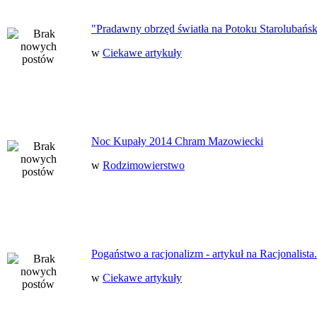
"Pradawny obrzęd światła na Potoku Starolubańs
w
Ciekawe artykuły
Noc Kupały 2014 Chram Mazowiecki
w
Rodzimowierstwo
Pogaństwo a racjonalizm - artykuł na Racjonalista.
w
Ciekawe artykuły