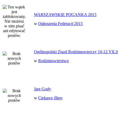
WARSZAWSKIE POGANKA 2015
w
Ogłoszenia Federacji 2015
Ogólnopolski Zjazd Rodzimowierczy 10-12.VII.2
w
Rodzimowierstwo
Jare Gody
w
Ciekawe filmy