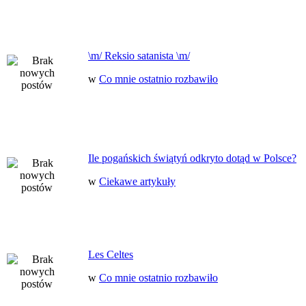
\m/ Reksio satanista \m/
w
Co mnie ostatnio rozbawiło
Ile pogańskich świątyń odkryto dotąd w Polsce?
w
Ciekawe artykuły
Les Celtes
w
Co mnie ostatnio rozbawiło