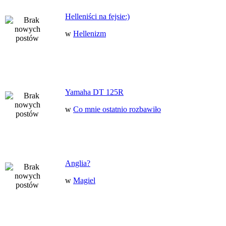
Helleniści na fejsie:)
w
Hellenizm
Yamaha DT 125R
w
Co mnie ostatnio rozbawiło
Anglia?
w
Magiel