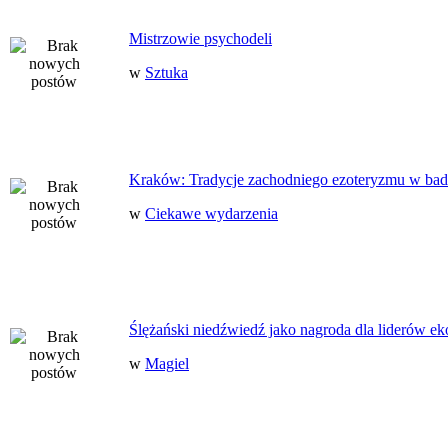
Mistrzowie psychodeli
w
Sztuka
Kraków: Tradycje zachodniego ezoteryzmu w bad
w
Ciekawe wydarzenia
Ślężański niedźwiedź jako nagroda dla liderów ek
w
Magiel