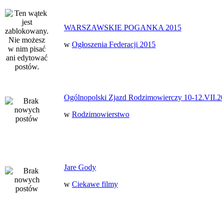
WARSZAWSKIE POGANKA 2015
w
Ogłoszenia Federacji 2015
Ogólnopolski Zjazd Rodzimowierczy 10-12.VII.2
w
Rodzimowierstwo
Jare Gody
w
Ciekawe filmy