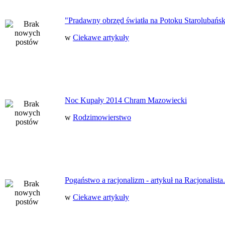
"Pradawny obrzęd światła na Potoku Starolubańs
w
Ciekawe artykuły
Noc Kupały 2014 Chram Mazowiecki
w
Rodzimowierstwo
Pogaństwo a racjonalizm - artykuł na Racjonalista.
w
Ciekawe artykuły