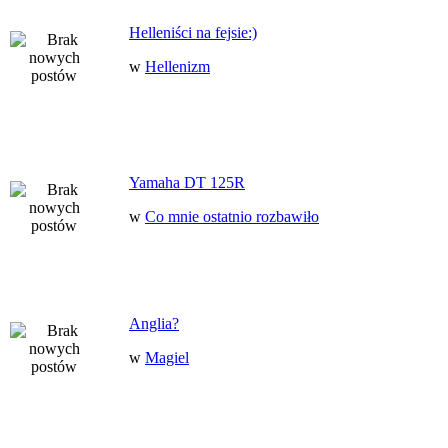
Helleniści na fejsie:)
w
Hellenizm
Yamaha DT 125R
w
Co mnie ostatnio rozbawiło
Anglia?
w
Magiel