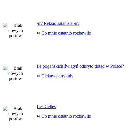
\m/ Reksio satanista \m/
w
Co mnie ostatnio rozbawiło
Ile pogańskich świątyń odkryto dotąd w Polsce?
w
Ciekawe artykuły
Les Celtes
w
Co mnie ostatnio rozbawiło