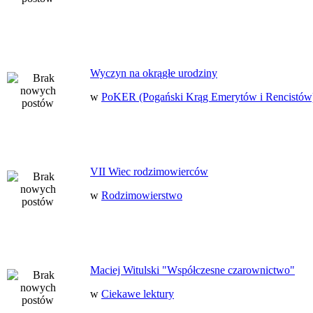
Wyczyn na okrągłe urodziny
w
PoKER (Pogański Krąg Emerytów i Rencistów
VII Wiec rodzimowierców
w
Rodzimowierstwo
Maciej Witulski "Współczesne czarownictwo"
w
Ciekawe lektury