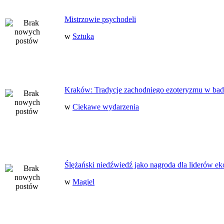
Mistrzowie psychodeli
w
Sztuka
Kraków: Tradycje zachodniego ezoteryzmu w bad
w
Ciekawe wydarzenia
Ślężański niedźwiedź jako nagroda dla liderów ek
w
Magiel