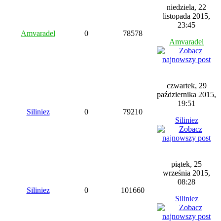
niedziela, 22
listopada 2015,
23:45
Amvaradel
0
78578
Amvaradel
czwartek, 29
października 2015,
19:51
Siliniez
0
79210
Siliniez
piątek, 25
września 2015,
08:28
Siliniez
0
101660
Siliniez