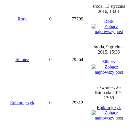
środa, 13 stycznia
2016, 13:01
Rork
0
77799
Rork
środa, 9 grudnia
2015, 15:36
Siliniez
0
79564
Siliniez
czwartek, 26
listopada 2015,
13:59
Epikurejczyk
0
79312
Epikurejczyk