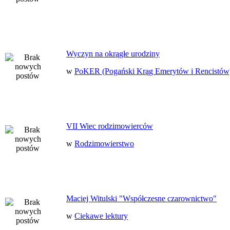
Wyczyn na okrągłe urodziny
w
PoKER (Pogański Krąg Emerytów i Rencistów
VII Wiec rodzimowierców
w
Rodzimowierstwo
Maciej Witulski "Współczesne czarownictwo"
w
Ciekawe lektury