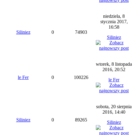
niedziela, 8
stycznia 2017,
16:58
Siliniez
0
74903
Siliniez
wtorek, 8 listopada
2016, 20:52
le Fer
0
100226
le Fer
sobota, 20 sierpnia
2016, 14:40
Siliniez
0
89265
Siliniez