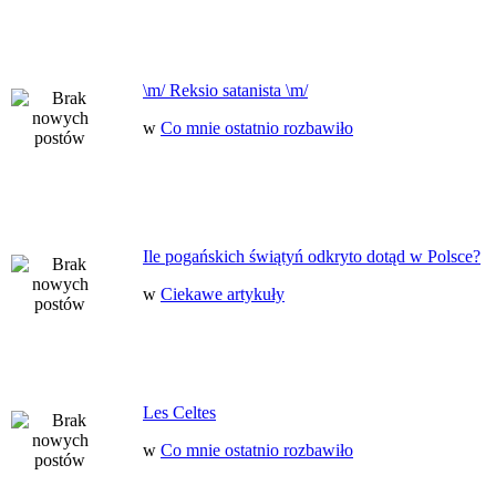
\m/ Reksio satanista \m/
w
Co mnie ostatnio rozbawiło
Ile pogańskich świątyń odkryto dotąd w Polsce?
w
Ciekawe artykuły
Les Celtes
w
Co mnie ostatnio rozbawiło