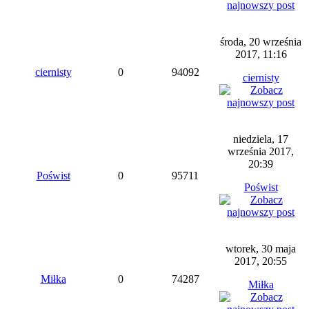
środa, 20 września
2017, 11:16
ciernisty
0
94092
ciernisty
niedziela, 17
września 2017,
20:39
Poświst
0
95711
Poświst
wtorek, 30 maja
2017, 20:55
Miłka
0
74287
Miłka