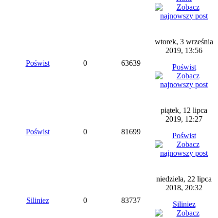
wtorek, 3 września
2019, 13:56
Poświst
0
63639
Poświst
piątek, 12 lipca
2019, 12:27
Poświst
0
81699
Poświst
niedziela, 22 lipca
2018, 20:32
Siliniez
0
83737
Siliniez