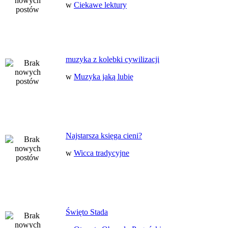
w
Ciekawe lektury
muzyka z kolebki cywilizacji
w
Muzyka jaką lubię
Najstarsza księga cieni?
w
Wicca tradycyjne
Święto Stada