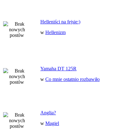
Helleniści na fejsie:)
w
Hellenizm
Yamaha DT 125R
w
Co mnie ostatnio rozbawiło
Anglia?
w
Magiel