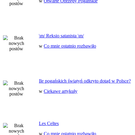
w
Otwarte Obrzędy Pogańskie
\m/ Reksio satanista \m/
w
Co mnie ostatnio rozbawiło
Ile pogańskich świątyń odkryto dotąd w Polsce?
w
Ciekawe artykuły
Les Celtes
w
Co mnie ostatnio rozbawiło