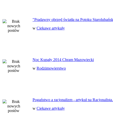
"Pradawny obrzęd światła na Potoku Starolubańs
w
Ciekawe artykuły
Noc Kupały 2014 Chram Mazowiecki
w
Rodzimowierstwo
Pogaństwo a racjonalizm - artykuł na Racjonalista.
w
Ciekawe artykuły