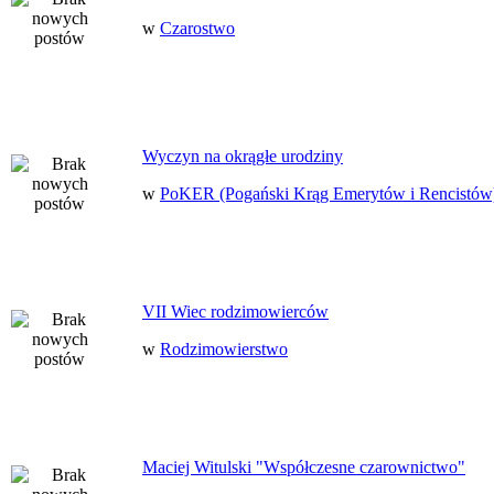
w
Czarostwo
Wyczyn na okrągłe urodziny
w
PoKER (Pogański Krąg Emerytów i Rencistów
VII Wiec rodzimowierców
w
Rodzimowierstwo
Maciej Witulski "Współczesne czarownictwo"