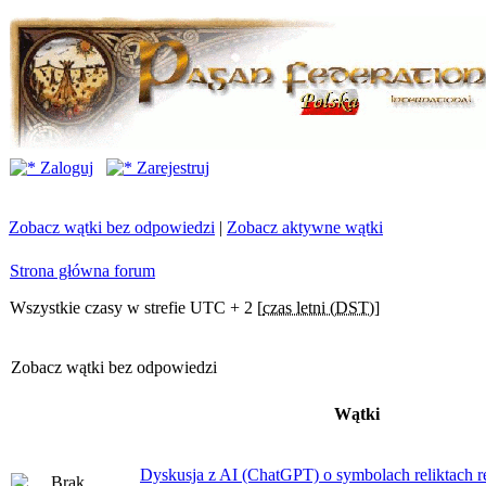
Zaloguj
Zarejestruj
Zobacz wątki bez odpowiedzi
|
Zobacz aktywne wątki
Strona główna forum
Wszystkie czasy w strefie UTC + 2 [
czas letni (DST)
]
Zobacz wątki bez odpowiedzi
Wątki
Dyskusja z AI (ChatGPT) o symbolach reliktach ret