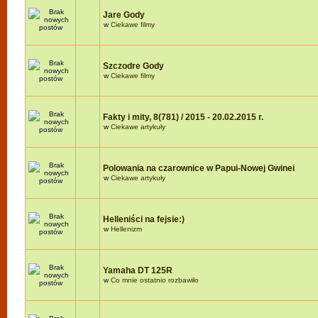
Jare Gody
w
Ciekawe filmy
Szczodre Gody
w
Ciekawe filmy
Fakty i mity, 8(781) / 2015 - 20.02.2015 r.
w
Ciekawe artykuły
Polowania na czarownice w Papui-Nowej Gwinei
w
Ciekawe artykuły
Helleniści na fejsie:)
w
Hellenizm
Yamaha DT 125R
w
Co mnie ostatnio rozbawiło