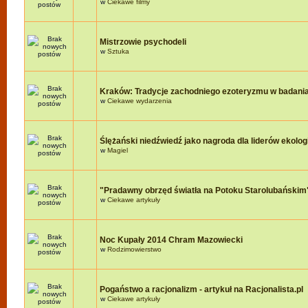
w
Ciekawe filmy
Mistrzowie psychodeli
w
Sztuka
Kraków: Tradycje zachodniego ezoteryzmu w badania
w
Ciekawe wydarzenia
Ślężański niedźwiedź jako nagroda dla liderów ekologi
w
Magiel
"Pradawny obrzęd światła na Potoku Starolubańskim
w
Ciekawe artykuły
Noc Kupały 2014 Chram Mazowiecki
w
Rodzimowierstwo
Pogaństwo a racjonalizm - artykuł na Racjonalista.pl
w
Ciekawe artykuły