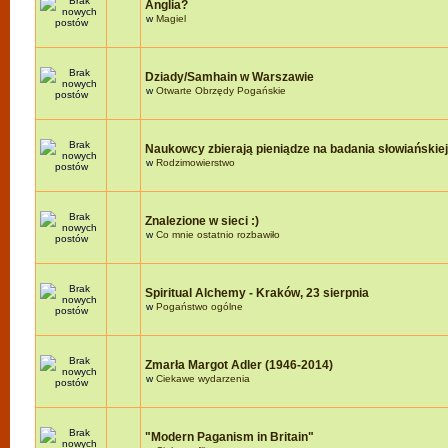
Anglia?
w
Magiel
Dziady/Samhain w Warszawie
w
Otwarte Obrzędy Pogańskie
Naukowcy zbierają pieniądze na badania słowiańskie
w
Rodzimowierstwo
Znalezione w sieci :)
w
Co mnie ostatnio rozbawiło
Spiritual Alchemy - Kraków, 23 sierpnia
w
Pogaństwo ogólne
Zmarła Margot Adler (1946-2014)
w
Ciekawe wydarzenia
"Modern Paganism in Britain"