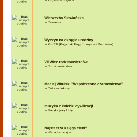
w
Pogaństwo ogólne
Wieszczba Słowiańska
w
Czarostwo
Wyczyn na okrągłe urodziny
w
PoKER (Pogański Krąg Emerytów i Rencistów)
VII Wiec rodzimowierców
w
Rodzimowierstwo
Maciej Witulski "Współczesne czarownictwo"
w
Ciekawe lektury
muzyka z kolebki cywilizacji
w
Muzyka jaką lubię
Najstarsza księga cieni?
w
Wicca tradycyjne