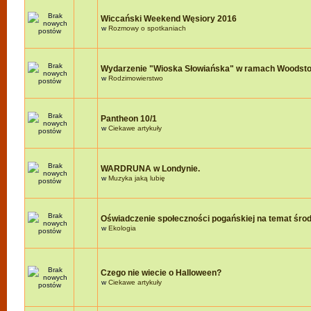
Wiccański Weekend Węsiory 2016
w
Rozmowy o spotkaniach
Wydarzenie "Wioska Słowiańska" w ramach Woodst
w
Rodzimowierstwo
Pantheon 10/1
w
Ciekawe artykuły
WARDRUNA w Londynie.
w
Muzyka jaką lubię
Oświadczenie społeczności pogańskiej na temat śro
w
Ekologia
Czego nie wiecie o Halloween?
w
Ciekawe artykuły