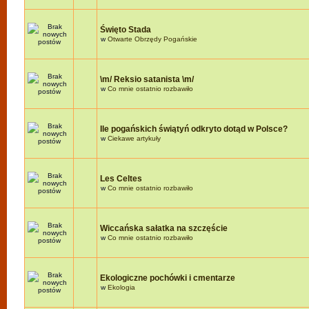
Święto Stada
w
Otwarte Obrzędy Pogańskie
\m/ Reksio satanista \m/
w
Co mnie ostatnio rozbawiło
Ile pogańskich świątyń odkryto dotąd w Polsce?
w
Ciekawe artykuły
Les Celtes
w
Co mnie ostatnio rozbawiło
Wiccańska sałatka na szczęście
w
Co mnie ostatnio rozbawiło
Ekologiczne pochówki i cmentarze
w
Ekologia