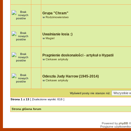
Grupa "Chram"
w
Rodzimowierstwo
Uwalnianie łosia :)
w
Magiel
Pragnienie doskonałości - artykuł o Hypatii
w
Ciekawe artykuły
Odeszła Judy Harrow (1945-2014)
w
Ciekawe artykuły
Wyświetl posty nie starsze niż:
Strona
1
z
13
[ Znalezione wyniki: 616 ]
Strona główna forum
Powered by
phpBB
©
Przyjazne użytkowniko