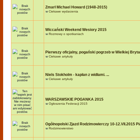
Zmarł Michael Howard (1948-2015)
w
Ciekawe wydarzenia
Wiccański Weekend Wesiory 2015
w
Rozmowy o spotkaniach
Pierwszy oficjalny, pogański pogrzeb w Wielkiej Brytan
w
Ciekawe artykuły
Niels Stokholm - kapłan z widłami. ...
w
Ciekawe artykuły
WARSZAWSKIE POGANKA 2015
w
Ogłoszenia Federacji 2015
Ogólnopolski Zjazd Rodzimowierczy 10-12.VII.2015 P
w
Rodzimowierstwo