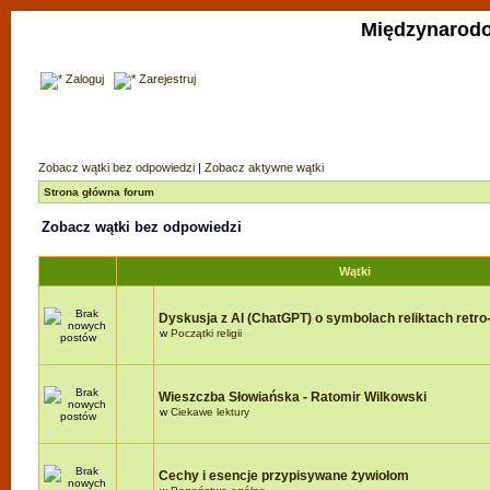
Międzynarodo
Zaloguj
Zarejestruj
Zobacz wątki bez odpowiedzi
|
Zobacz aktywne wątki
Strona główna forum
Zobacz wątki bez odpowiedzi
Wątki
Dyskusja z AI (ChatGPT) o symbolach reliktach retro-r
w
Początki religii
Wieszczba Słowiańska - Ratomir Wilkowski
w
Ciekawe lektury
Cechy i esencje przypisywane żywiołom