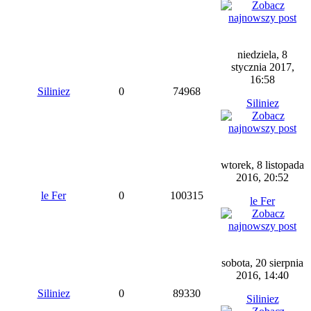
niedziela, 8
stycznia 2017,
16:58
Siliniez
0
74968
Siliniez
wtorek, 8 listopada
2016, 20:52
le Fer
0
100315
le Fer
sobota, 20 sierpnia
2016, 14:40
Siliniez
0
89330
Siliniez