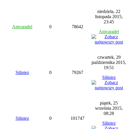
niedziela, 22
listopada 2015,
23:45
Amvaradel
0
78642
Amvaradel
czwartek, 29
października 2015,
19:51
Siliniez
0
79267
Siliniez
piątek, 25
września 2015,
08:28
Siliniez
0
101747
Siliniez