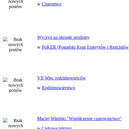
w
Czarostwo
Wyczyn na okrągłe urodziny
w
PoKER (Pogański Krąg Emerytów i Rencistów
VII Wiec rodzimowierców
w
Rodzimowierstwo
Maciej Witulski "Współczesne czarownictwo"
w
Ciekawe lektury