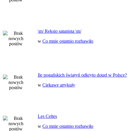
\m/ Reksio satanista \m/
w
Co mnie ostatnio rozbawiło
Ile pogańskich świątyń odkryto dotąd w Polsce?
w
Ciekawe artykuły
Les Celtes
w
Co mnie ostatnio rozbawiło