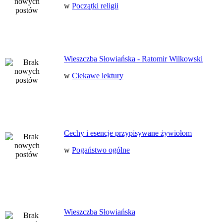
w
Początki religii
Wieszczba Słowiańska - Ratomir Wilkowski
w
Ciekawe lektury
Cechy i esencje przypisywane żywiołom
w
Pogaństwo ogólne
Wieszczba Słowiańska