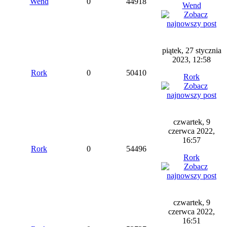
Wend
0
44918
Wend
piątek, 27 stycznia
2023, 12:58
Rork
0
50410
Rork
czwartek, 9
czerwca 2022,
16:57
Rork
0
54496
Rork
czwartek, 9
czerwca 2022,
16:51