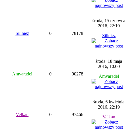
środa, 15 czerwca
2016, 22:19
Siliniez
0
78178
Siliniez
środa, 18 maja
2016, 10:00
Amvaradel
0
90278
Amvaradel
środa, 6 kwietnia
2016, 22:19
Velkan
0
97466
Velkan