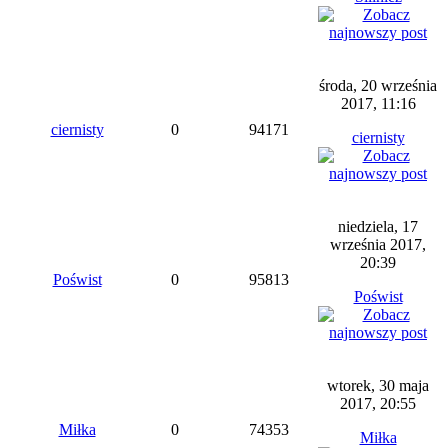
środa, 20 września
2017, 11:16
ciernisty
0
94171
ciernisty
niedziela, 17
września 2017,
20:39
Poświst
0
95813
Poświst
wtorek, 30 maja
2017, 20:55
Miłka
0
74353
Miłka