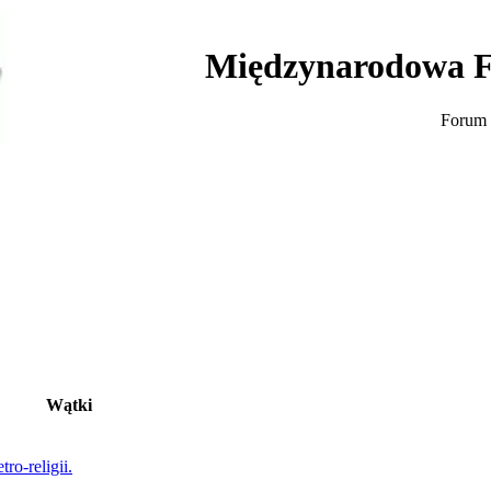
Międzynarodowa F
Forum 
Wątki
ro-religii.