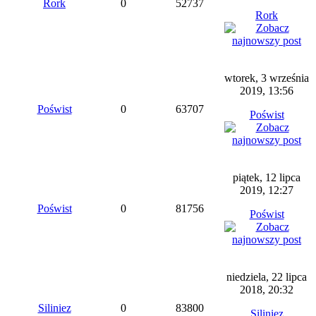
Rork
0
52737
Rork
wtorek, 3 września
2019, 13:56
Poświst
0
63707
Poświst
piątek, 12 lipca
2019, 12:27
Poświst
0
81756
Poświst
niedziela, 22 lipca
2018, 20:32
Siliniez
0
83800
Siliniez