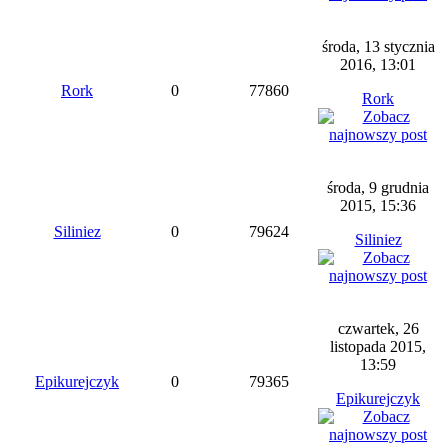
środa, 13 stycznia
2016, 13:01
Rork
0
77860
Rork
środa, 9 grudnia
2015, 15:36
Siliniez
0
79624
Siliniez
czwartek, 26
listopada 2015,
13:59
Epikurejczyk
0
79365
Epikurejczyk