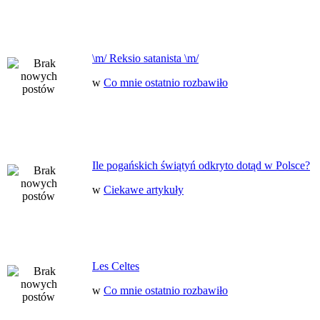
\m/ Reksio satanista \m/
w
Co mnie ostatnio rozbawiło
Ile pogańskich świątyń odkryto dotąd w Polsce?
w
Ciekawe artykuły
Les Celtes
w
Co mnie ostatnio rozbawiło