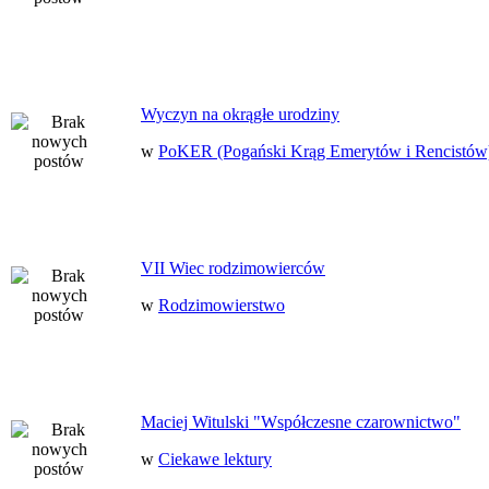
Wyczyn na okrągłe urodziny
w
PoKER (Pogański Krąg Emerytów i Rencistów
VII Wiec rodzimowierców
w
Rodzimowierstwo
Maciej Witulski "Współczesne czarownictwo"
w
Ciekawe lektury