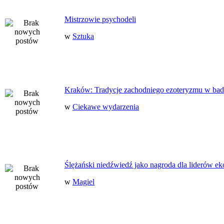
Mistrzowie psychodeli
w
Sztuka
Kraków: Tradycje zachodniego ezoteryzmu w bad
w
Ciekawe wydarzenia
Ślężański niedźwiedź jako nagroda dla liderów ek
w
Magiel