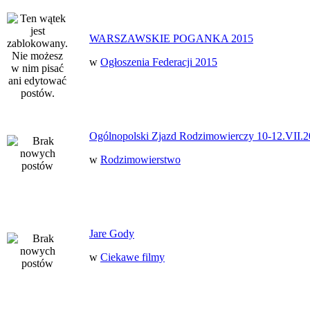
WARSZAWSKIE POGANKA 2015
w
Ogłoszenia Federacji 2015
Ogólnopolski Zjazd Rodzimowierczy 10-12.VII.2
w
Rodzimowierstwo
Jare Gody
w
Ciekawe filmy