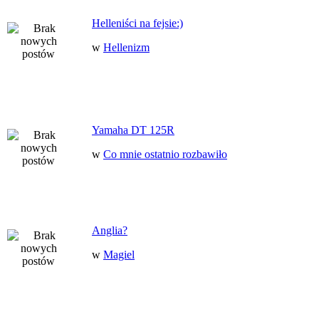
Helleniści na fejsie:)
w
Hellenizm
Yamaha DT 125R
w
Co mnie ostatnio rozbawiło
Anglia?
w
Magiel