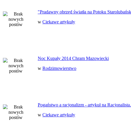
"Pradawny obrzęd światła na Potoku Starolubańs
w
Ciekawe artykuły
Noc Kupały 2014 Chram Mazowiecki
w
Rodzimowierstwo
Pogaństwo a racjonalizm - artykuł na Racjonalista.
w
Ciekawe artykuły