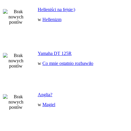
Helleniści na fejsie:)
w
Hellenizm
Yamaha DT 125R
w
Co mnie ostatnio rozbawiło
Anglia?
w
Magiel