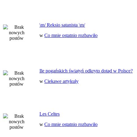
\m/ Reksio satanista \m/
w
Co mnie ostatnio rozbawiło
Ile pogańskich świątyń odkryto dotąd w Polsce?
w
Ciekawe artykuły
Les Celtes
w
Co mnie ostatnio rozbawiło