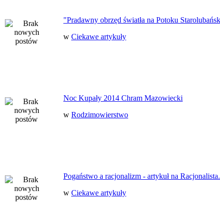
"Pradawny obrzęd światła na Potoku Starolubańs
w
Ciekawe artykuły
Noc Kupały 2014 Chram Mazowiecki
w
Rodzimowierstwo
Pogaństwo a racjonalizm - artykuł na Racjonalista.
w
Ciekawe artykuły