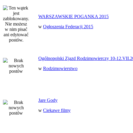
WARSZAWSKIE POGANKA 2015
w
Ogłoszenia Federacji 2015
Ogólnopolski Zjazd Rodzimowierczy 10-12.VII.2
w
Rodzimowierstwo
Jare Gody
w
Ciekawe filmy