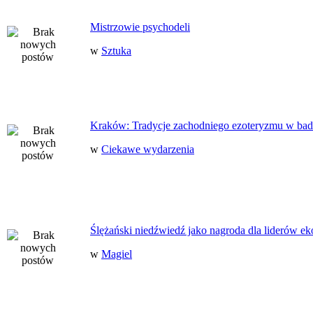
Mistrzowie psychodeli
w
Sztuka
Kraków: Tradycje zachodniego ezoteryzmu w bad
w
Ciekawe wydarzenia
Ślężański niedźwiedź jako nagroda dla liderów ek
w
Magiel