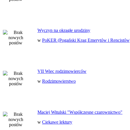
Wyczyn na okrągłe urodziny
w
PoKER (Pogański Krąg Emerytów i Rencistów
VII Wiec rodzimowierców
w
Rodzimowierstwo
Maciej Witulski "Współczesne czarownictwo"
w
Ciekawe lektury