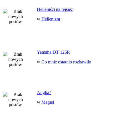
Helleniści na fejsie:)
w
Hellenizm
Yamaha DT 125R
w
Co mnie ostatnio rozbawiło
Anglia?
w
Magiel