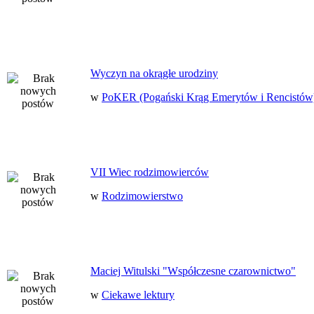
Wyczyn na okrągłe urodziny
w
PoKER (Pogański Krąg Emerytów i Rencistów
VII Wiec rodzimowierców
w
Rodzimowierstwo
Maciej Witulski "Współczesne czarownictwo"
w
Ciekawe lektury