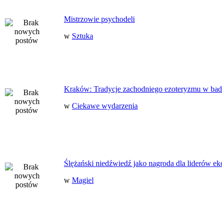
Mistrzowie psychodeli
w
Sztuka
Kraków: Tradycje zachodniego ezoteryzmu w bad
w
Ciekawe wydarzenia
Ślężański niedźwiedź jako nagroda dla liderów ek
w
Magiel