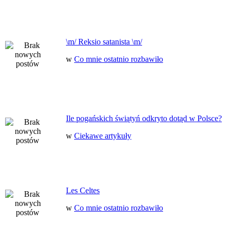
\m/ Reksio satanista \m/
w
Co mnie ostatnio rozbawiło
Ile pogańskich świątyń odkryto dotąd w Polsce?
w
Ciekawe artykuły
Les Celtes
w
Co mnie ostatnio rozbawiło