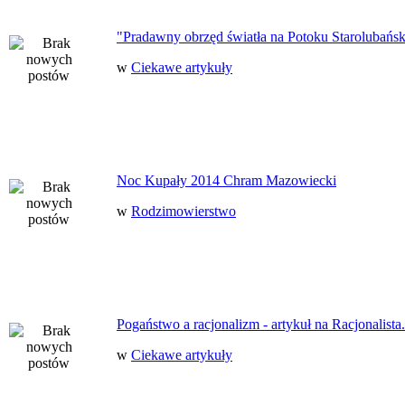
"Pradawny obrzęd światła na Potoku Starolubańs
w
Ciekawe artykuły
Noc Kupały 2014 Chram Mazowiecki
w
Rodzimowierstwo
Pogaństwo a racjonalizm - artykuł na Racjonalista.
w
Ciekawe artykuły