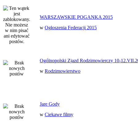
WARSZAWSKIE POGANKA 2015
w
Ogłoszenia Federacji 2015
Ogólnopolski Zjazd Rodzimowierczy 10-12.VII.2
w
Rodzimowierstwo
Jare Gody
w
Ciekawe filmy