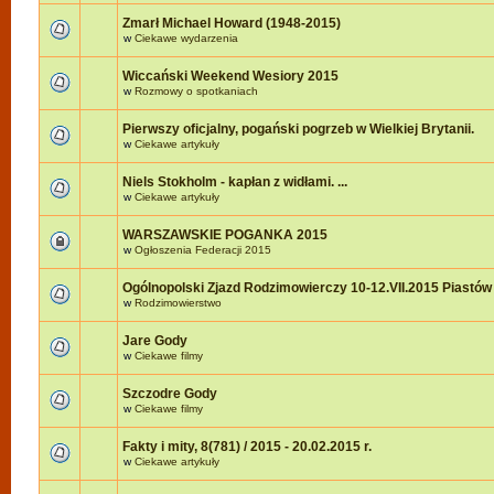
Zmarł Michael Howard (1948-2015)
w
Ciekawe wydarzenia
Wiccański Weekend Wesiory 2015
w
Rozmowy o spotkaniach
Pierwszy oficjalny, pogański pogrzeb w Wielkiej Brytanii.
w
Ciekawe artykuły
Niels Stokholm - kapłan z widłami. ...
w
Ciekawe artykuły
WARSZAWSKIE POGANKA 2015
w
Ogłoszenia Federacji 2015
Ogólnopolski Zjazd Rodzimowierczy 10-12.VII.2015 Piastów
w
Rodzimowierstwo
Jare Gody
w
Ciekawe filmy
Szczodre Gody
w
Ciekawe filmy
Fakty i mity, 8(781) / 2015 - 20.02.2015 r.
w
Ciekawe artykuły