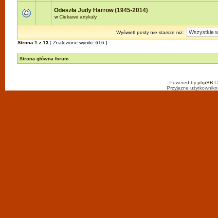
Odeszła Judy Harrow (1945-2014)
w
Ciekawe artykuły
Wyświetl posty nie starsze niż:
Strona
1
z
13
[ Znalezione wyniki: 616 ]
Strona główna forum
Powered by
phpBB
©
Przyjazne użytkowniko