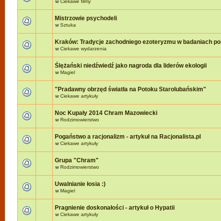
w
Ciekawe filmy
Mistrzowie psychodeli
w
Sztuka
Kraków: Tradycje zachodniego ezoteryzmu w badaniach po
w
Ciekawe wydarzenia
Ślężański niedźwiedź jako nagroda dla liderów ekologii
w
Magiel
"Pradawny obrzęd światła na Potoku Starolubańskim"
w
Ciekawe artykuły
Noc Kupały 2014 Chram Mazowiecki
w
Rodzimowierstwo
Pogaństwo a racjonalizm - artykuł na Racjonalista.pl
w
Ciekawe artykuły
Grupa "Chram"
w
Rodzimowierstwo
Uwalnianie łosia :)
w
Magiel
Pragnienie doskonałości - artykuł o Hypatii
w
Ciekawe artykuły