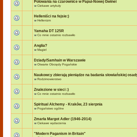
Polowania na czarownice w Papui-Nowej Gwinei
w
Ciekawe artykuły
Helleniści na fejsie:)
w
Hellenizm
Yamaha DT 125R
w
Co mnie ostatnio rozbawiło
Anglia?
w
Magiel
Dziady/Samhain w Warszawie
w
Otwarte Obrzędy Pogańskie
Naukowcy zbierają pieniądze na badania słowiańskiej osad
w
Rodzimowierstwo
Znalezione w sieci :)
w
Co mnie ostatnio rozbawiło
Spiritual Alchemy - Kraków, 23 sierpnia
w
Pogaństwo ogólne
Zmarła Margot Adler (1946-2014)
w
Ciekawe wydarzenia
"Modern Paganism in Britain"