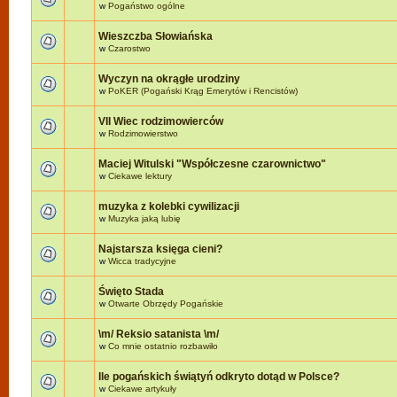
w
Pogaństwo ogólne
Wieszczba Słowiańska
w
Czarostwo
Wyczyn na okrągłe urodziny
w
PoKER (Pogański Krąg Emerytów i Rencistów)
VII Wiec rodzimowierców
w
Rodzimowierstwo
Maciej Witulski "Współczesne czarownictwo"
w
Ciekawe lektury
muzyka z kolebki cywilizacji
w
Muzyka jaką lubię
Najstarsza księga cieni?
w
Wicca tradycyjne
Święto Stada
w
Otwarte Obrzędy Pogańskie
\m/ Reksio satanista \m/
w
Co mnie ostatnio rozbawiło
Ile pogańskich świątyń odkryto dotąd w Polsce?
w
Ciekawe artykuły