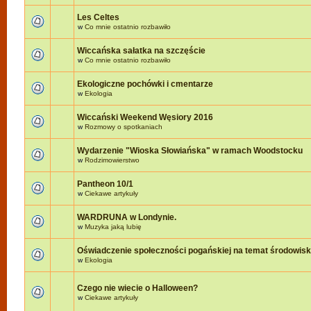
Les Celtes
w
Co mnie ostatnio rozbawiło
Wiccańska sałatka na szczęście
w
Co mnie ostatnio rozbawiło
Ekologiczne pochówki i cmentarze
w
Ekologia
Wiccański Weekend Węsiory 2016
w
Rozmowy o spotkaniach
Wydarzenie "Wioska Słowiańska" w ramach Woodstocku
w
Rodzimowierstwo
Pantheon 10/1
w
Ciekawe artykuły
WARDRUNA w Londynie.
w
Muzyka jaką lubię
Oświadczenie społeczności pogańskiej na temat środowis
w
Ekologia
Czego nie wiecie o Halloween?
w
Ciekawe artykuły