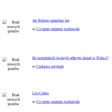
\m/ Reksio satanista \m/
w
Co mnie ostatnio rozbawiło
Ile pogańskich świątyń odkryto dotąd w Polsce?
w
Ciekawe artykuły
Les Celtes
w
Co mnie ostatnio rozbawiło