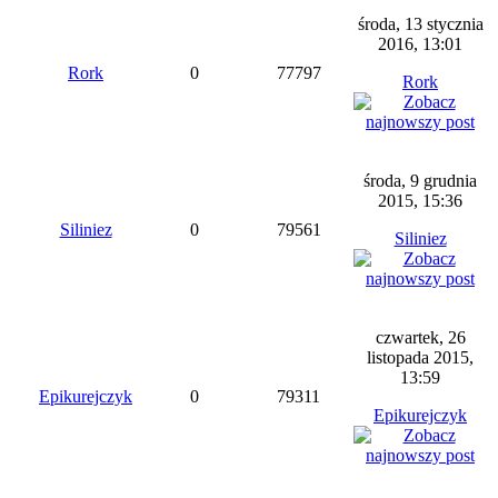
środa, 13 stycznia
2016, 13:01
Rork
0
77797
Rork
środa, 9 grudnia
2015, 15:36
Siliniez
0
79561
Siliniez
czwartek, 26
listopada 2015,
13:59
Epikurejczyk
0
79311
Epikurejczyk