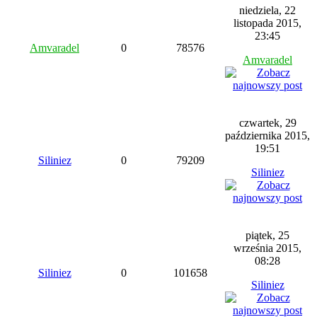
niedziela, 22
listopada 2015,
23:45
Amvaradel
0
78576
Amvaradel
czwartek, 29
października 2015,
19:51
Siliniez
0
79209
Siliniez
piątek, 25
września 2015,
08:28
Siliniez
0
101658
Siliniez