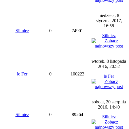
niedziela, 8
stycznia 2017,
16:58
Siliniez
0
74901
Siliniez
wtorek, 8 listopada
2016, 20:52
le Fer
0
100223
le Fer
sobota, 20 sierpnia
2016, 14:40
Siliniez
0
89264
Siliniez