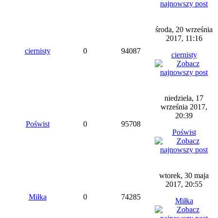
środa, 20 września
2017, 11:16
ciernisty
0
94087
ciernisty
niedziela, 17
września 2017,
20:39
Poświst
0
95708
Poświst
wtorek, 30 maja
2017, 20:55
Miłka
0
74285
Miłka