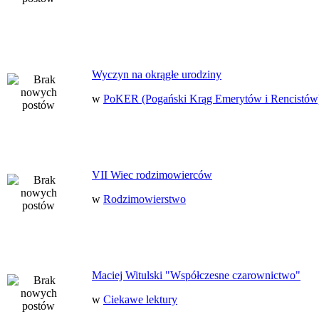
Wyczyn na okrągłe urodziny
w
PoKER (Pogański Krąg Emerytów i Rencistów
VII Wiec rodzimowierców
w
Rodzimowierstwo
Maciej Witulski "Współczesne czarownictwo"
w
Ciekawe lektury