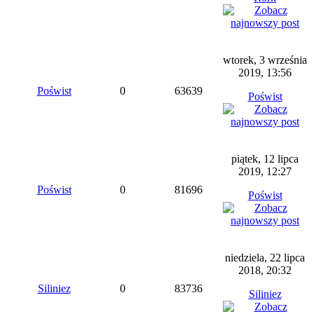
wtorek, 3 września
2019, 13:56
Poświst
0
63639
Poświst
piątek, 12 lipca
2019, 12:27
Poświst
0
81696
Poświst
niedziela, 22 lipca
2018, 20:32
Siliniez
0
83736
Siliniez