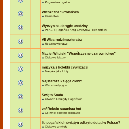
w
Pogaństwo ogólne
Wieszczba Słowiańska
w
Czarostwo
Wyczyn na okrągłe urodziny
w
PoKER (Pogański Krąg Emerytów i Rencistów)
VII Wiec rodzimowierców
w
Rodzimowierstwo
Maciej Witulski "Współczesne czarownictwo"
w
Ciekawe lektury
muzyka z kolebki cywilizacji
w
Muzyka jaką lubię
Najstarsza księga cieni?
w
Wicca tradycyjne
Święto Stada
w
Otwarte Obrzędy Pogańskie
\m/ Reksio satanista \m/
w
Co mnie ostatnio rozbawiło
Ile pogańskich świątyń odkryto dotąd w Polsce?
w
Ciekawe artykuły