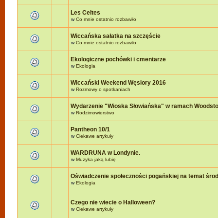
Les Celtes
w
Co mnie ostatnio rozbawiło
Wiccańska sałatka na szczęście
w
Co mnie ostatnio rozbawiło
Ekologiczne pochówki i cmentarze
w
Ekologia
Wiccański Weekend Węsiory 2016
w
Rozmowy o spotkaniach
Wydarzenie "Wioska Słowiańska" w ramach Woodst
w
Rodzimowierstwo
Pantheon 10/1
w
Ciekawe artykuły
WARDRUNA w Londynie.
w
Muzyka jaką lubię
Oświadczenie społeczności pogańskiej na temat śro
w
Ekologia
Czego nie wiecie o Halloween?
w
Ciekawe artykuły