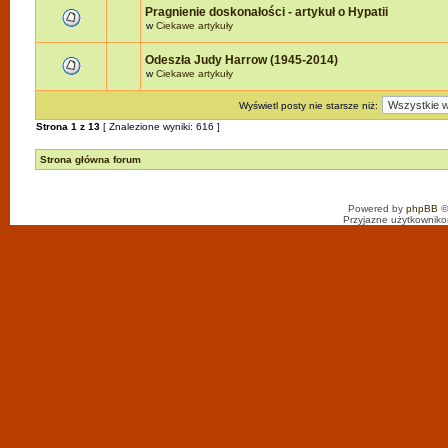
Pragnienie doskonałości - artykuł o Hypatii
w
Ciekawe artykuły
Odeszła Judy Harrow (1945-2014)
w
Ciekawe artykuły
Wyświetl posty nie starsze niż:
Strona
1
z
13
[ Znalezione wyniki: 616 ]
Strona główna forum
Powered by
phpBB
©
Przyjazne użytkowniko