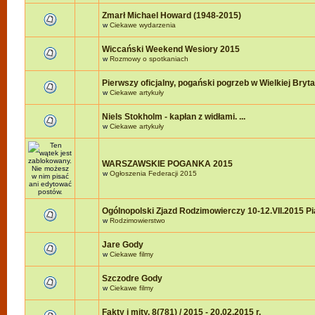
Zmarł Michael Howard (1948-2015)
w
Ciekawe wydarzenia
Wiccański Weekend Wesiory 2015
w
Rozmowy o spotkaniach
Pierwszy oficjalny, pogański pogrzeb w Wielkiej Brytan
w
Ciekawe artykuły
Niels Stokholm - kapłan z widłami. ...
w
Ciekawe artykuły
WARSZAWSKIE POGANKA 2015
w
Ogłoszenia Federacji 2015
Ogólnopolski Zjazd Rodzimowierczy 10-12.VII.2015 P
w
Rodzimowierstwo
Jare Gody
w
Ciekawe filmy
Szczodre Gody
w
Ciekawe filmy
Fakty i mity, 8(781) / 2015 - 20.02.2015 r.