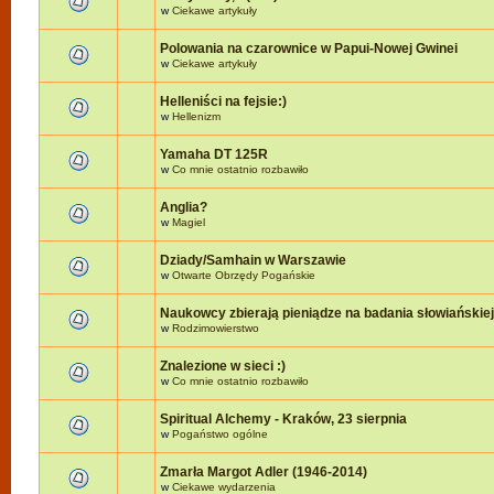
w
Ciekawe artykuły
Polowania na czarownice w Papui-Nowej Gwinei
w
Ciekawe artykuły
Helleniści na fejsie:)
w
Hellenizm
Yamaha DT 125R
w
Co mnie ostatnio rozbawiło
Anglia?
w
Magiel
Dziady/Samhain w Warszawie
w
Otwarte Obrzędy Pogańskie
Naukowcy zbierają pieniądze na badania słowiańskie
w
Rodzimowierstwo
Znalezione w sieci :)
w
Co mnie ostatnio rozbawiło
Spiritual Alchemy - Kraków, 23 sierpnia
w
Pogaństwo ogólne
Zmarła Margot Adler (1946-2014)
w
Ciekawe wydarzenia