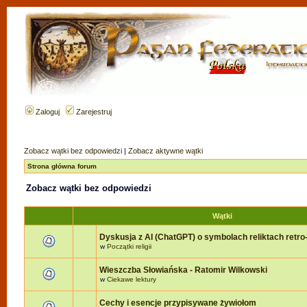
Zaloguj
Zarejestruj
Zobacz wątki bez odpowiedzi
|
Zobacz aktywne wątki
Strona główna forum
Zobacz wątki bez odpowiedzi
Wątki
Dyskusja z AI (ChatGPT) o symbolach reliktach retro-r
w
Początki religii
Wieszczba Słowiańska - Ratomir Wilkowski
w
Ciekawe lektury
Cechy i esencje przypisywane żywiołom