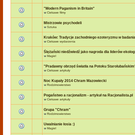
"Modern Paganism in Britain"
w
Ciekawe filmy
Mistrzowie psychodeli
w
Sztuka
Kraków: Tradycje zachodniego ezoteryzmu w badania
w
Ciekawe wydarzenia
Ślężański niedźwiedź jako nagroda dla liderów ekologi
w
Magiel
"Pradawny obrzęd światła na Potoku Starolubańskim
w
Ciekawe artykuły
Noc Kupały 2014 Chram Mazowiecki
w
Rodzimowierstwo
Pogaństwo a racjonalizm - artykuł na Racjonalista.pl
w
Ciekawe artykuły
Grupa "Chram"
w
Rodzimowierstwo
Uwalnianie łosia :)
w
Magiel