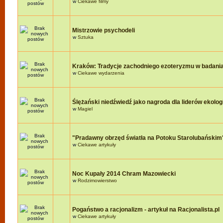
w
Ciekawe filmy
Mistrzowie psychodeli
w
Sztuka
Kraków: Tradycje zachodniego ezoteryzmu w badania
w
Ciekawe wydarzenia
Ślężański niedźwiedź jako nagroda dla liderów ekologi
w
Magiel
"Pradawny obrzęd światła na Potoku Starolubańskim
w
Ciekawe artykuły
Noc Kupały 2014 Chram Mazowiecki
w
Rodzimowierstwo
Pogaństwo a racjonalizm - artykuł na Racjonalista.pl
w
Ciekawe artykuły