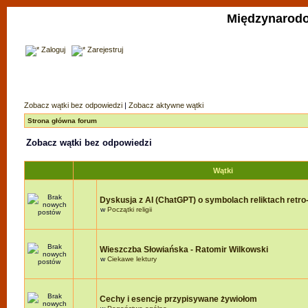
Międzynarodo
Zaloguj
Zarejestruj
Zobacz wątki bez odpowiedzi
|
Zobacz aktywne wątki
Strona główna forum
Zobacz wątki bez odpowiedzi
Wątki
Dyskusja z AI (ChatGPT) o symbolach reliktach retro-r
w
Początki religii
Wieszczba Słowiańska - Ratomir Wilkowski
w
Ciekawe lektury
Cechy i esencje przypisywane żywiołom