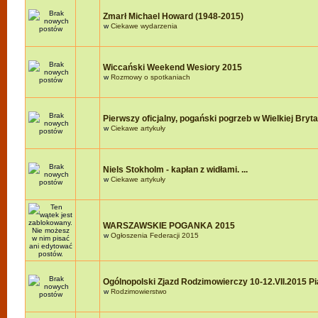
Zmarł Michael Howard (1948-2015)
w
Ciekawe wydarzenia
Wiccański Weekend Wesiory 2015
w
Rozmowy o spotkaniach
Pierwszy oficjalny, pogański pogrzeb w Wielkiej Brytan
w
Ciekawe artykuły
Niels Stokholm - kapłan z widłami. ...
w
Ciekawe artykuły
WARSZAWSKIE POGANKA 2015
w
Ogłoszenia Federacji 2015
Ogólnopolski Zjazd Rodzimowierczy 10-12.VII.2015 P
w
Rodzimowierstwo