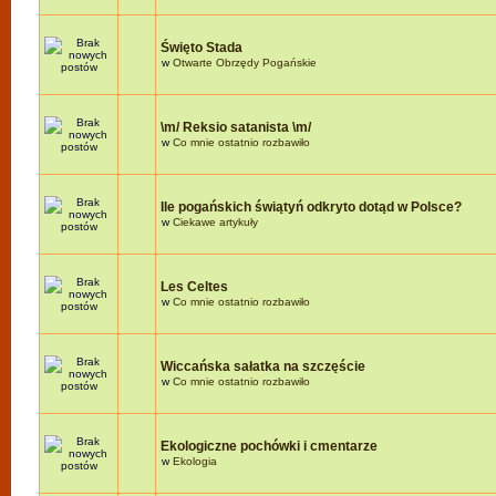
Święto Stada
w
Otwarte Obrzędy Pogańskie
\m/ Reksio satanista \m/
w
Co mnie ostatnio rozbawiło
Ile pogańskich świątyń odkryto dotąd w Polsce?
w
Ciekawe artykuły
Les Celtes
w
Co mnie ostatnio rozbawiło
Wiccańska sałatka na szczęście
w
Co mnie ostatnio rozbawiło
Ekologiczne pochówki i cmentarze
w
Ekologia