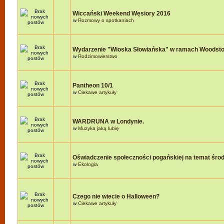
Wiccański Weekend Węsiory 2016
w
Rozmowy o spotkaniach
Wydarzenie "Wioska Słowiańska" w ramach Woodst
w
Rodzimowierstwo
Pantheon 10/1
w
Ciekawe artykuły
WARDRUNA w Londynie.
w
Muzyka jaką lubię
Oświadczenie społeczności pogańskiej na temat śro
w
Ekologia
Czego nie wiecie o Halloween?
w
Ciekawe artykuły