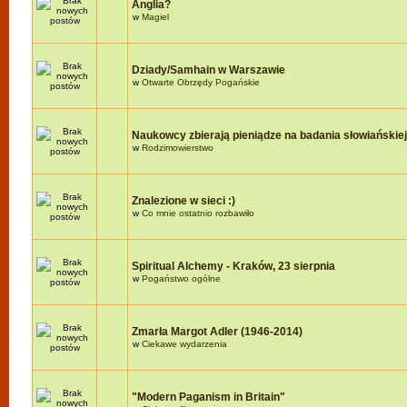
Anglia?
w
Magiel
Dziady/Samhain w Warszawie
w
Otwarte Obrzędy Pogańskie
Naukowcy zbierają pieniądze na badania słowiańskie
w
Rodzimowierstwo
Znalezione w sieci :)
w
Co mnie ostatnio rozbawiło
Spiritual Alchemy - Kraków, 23 sierpnia
w
Pogaństwo ogólne
Zmarła Margot Adler (1946-2014)
w
Ciekawe wydarzenia
"Modern Paganism in Britain"