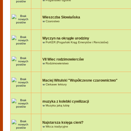
w
Pogaństwo ogólne
Wieszczba Słowiańska
w
Czarostwo
Wyczyn na okrągłe urodziny
w
PoKER (Pogański Krąg Emerytów i Rencistów)
VII Wiec rodzimowierców
w
Rodzimowierstwo
Maciej Witulski "Współczesne czarownictwo"
w
Ciekawe lektury
muzyka z kolebki cywilizacji
w
Muzyka jaką lubię
Najstarsza księga cieni?
w
Wicca tradycyjne