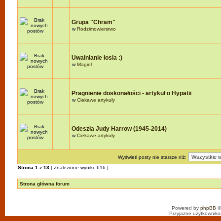
Grupa "Chram"
w
Rodzimowierstwo
Uwalnianie łosia :)
w
Magiel
Pragnienie doskonałości - artykuł o Hypatii
w
Ciekawe artykuły
Odeszła Judy Harrow (1945-2014)
w
Ciekawe artykuły
Wyświetl posty nie starsze niż:
Strona
1
z
13
[ Znalezione wyniki: 616 ]
Strona główna forum
Powered by
phpBB
©
Przyjazne użytkowniko