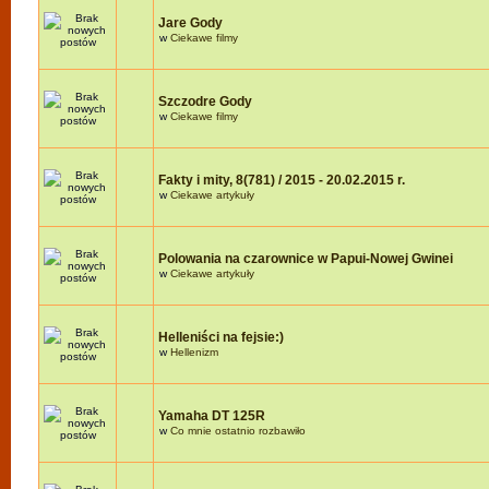
Jare Gody
w
Ciekawe filmy
Szczodre Gody
w
Ciekawe filmy
Fakty i mity, 8(781) / 2015 - 20.02.2015 r.
w
Ciekawe artykuły
Polowania na czarownice w Papui-Nowej Gwinei
w
Ciekawe artykuły
Helleniści na fejsie:)
w
Hellenizm
Yamaha DT 125R
w
Co mnie ostatnio rozbawiło