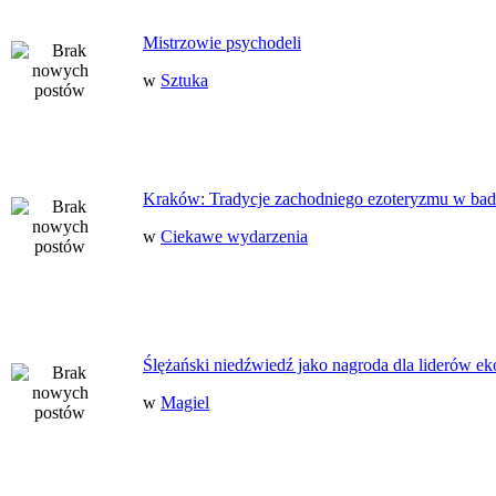
Mistrzowie psychodeli
w
Sztuka
Kraków: Tradycje zachodniego ezoteryzmu w bad
w
Ciekawe wydarzenia
Ślężański niedźwiedź jako nagroda dla liderów ek
w
Magiel