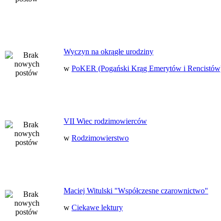
Wyczyn na okrągłe urodziny
w
PoKER (Pogański Krąg Emerytów i Rencistów
VII Wiec rodzimowierców
w
Rodzimowierstwo
Maciej Witulski "Współczesne czarownictwo"
w
Ciekawe lektury