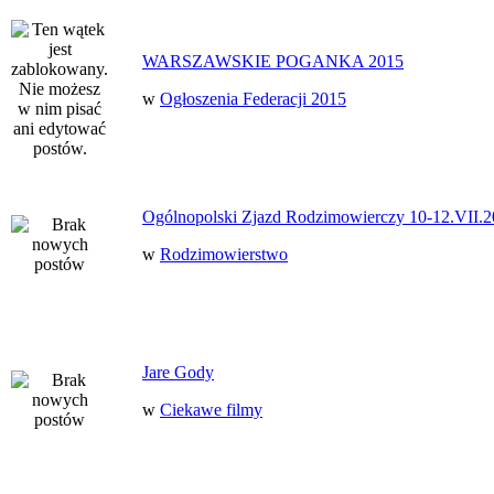
WARSZAWSKIE POGANKA 2015
w
Ogłoszenia Federacji 2015
Ogólnopolski Zjazd Rodzimowierczy 10-12.VII.2
w
Rodzimowierstwo
Jare Gody
w
Ciekawe filmy