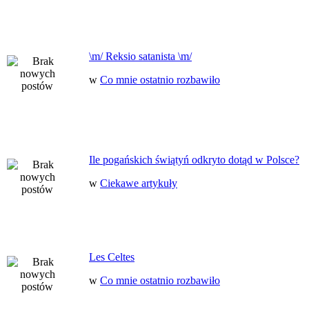
\m/ Reksio satanista \m/
w
Co mnie ostatnio rozbawiło
Ile pogańskich świątyń odkryto dotąd w Polsce?
w
Ciekawe artykuły
Les Celtes
w
Co mnie ostatnio rozbawiło