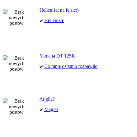
Helleniści na fejsie:)
w
Hellenizm
Yamaha DT 125R
w
Co mnie ostatnio rozbawiło
Anglia?
w
Magiel