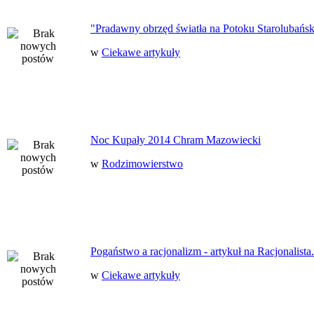
"Pradawny obrzęd światła na Potoku Starolubańs
w
Ciekawe artykuły
Noc Kupały 2014 Chram Mazowiecki
w
Rodzimowierstwo
Pogaństwo a racjonalizm - artykuł na Racjonalista.
w
Ciekawe artykuły