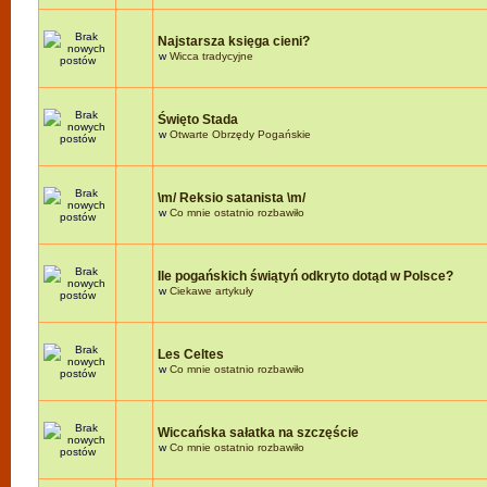
Najstarsza księga cieni?
w
Wicca tradycyjne
Święto Stada
w
Otwarte Obrzędy Pogańskie
\m/ Reksio satanista \m/
w
Co mnie ostatnio rozbawiło
Ile pogańskich świątyń odkryto dotąd w Polsce?
w
Ciekawe artykuły
Les Celtes
w
Co mnie ostatnio rozbawiło
Wiccańska sałatka na szczęście
w
Co mnie ostatnio rozbawiło