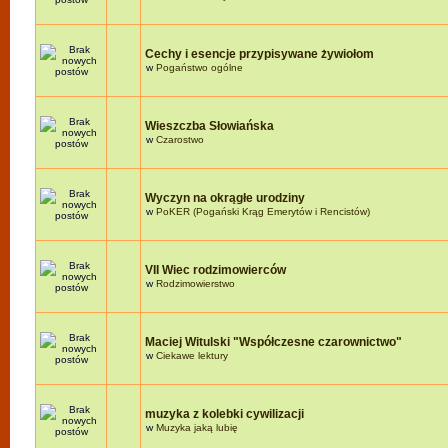
Cechy i esencje przypisywane żywiołom
w
Pogaństwo ogólne
Wieszczba Słowiańska
w
Czarostwo
Wyczyn na okrągłe urodziny
w
PoKER (Pogański Krąg Emerytów i Rencistów)
VII Wiec rodzimowierców
w
Rodzimowierstwo
Maciej Witulski "Współczesne czarownictwo"
w
Ciekawe lektury
muzyka z kolebki cywilizacji
w
Muzyka jaką lubię