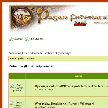
Zaloguj
Zarejestruj
Zobacz wątki bez odpowiedzi
|
Zobacz aktywne wątki
Strona główna forum
Zobacz wątki bez odpowiedzi
Wątki
Dyskusja z AI (ChatGPT) o symbolach reliktach retro-r
w
Początki religii
Wieszczba Słowiańska - Ratomir Wilkowski
w
Ciekawe lektury