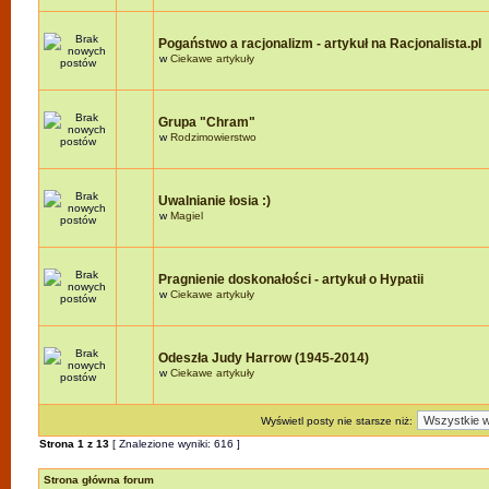
Pogaństwo a racjonalizm - artykuł na Racjonalista.pl
w
Ciekawe artykuły
Grupa "Chram"
w
Rodzimowierstwo
Uwalnianie łosia :)
w
Magiel
Pragnienie doskonałości - artykuł o Hypatii
w
Ciekawe artykuły
Odeszła Judy Harrow (1945-2014)
w
Ciekawe artykuły
Wyświetl posty nie starsze niż:
Strona
1
z
13
[ Znalezione wyniki: 616 ]
Strona główna forum