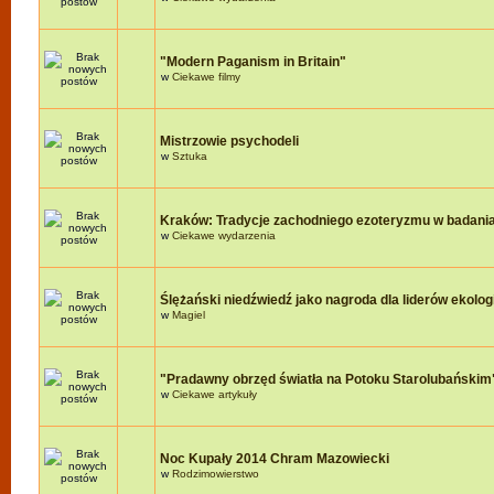
"Modern Paganism in Britain"
w
Ciekawe filmy
Mistrzowie psychodeli
w
Sztuka
Kraków: Tradycje zachodniego ezoteryzmu w badania
w
Ciekawe wydarzenia
Ślężański niedźwiedź jako nagroda dla liderów ekologi
w
Magiel
"Pradawny obrzęd światła na Potoku Starolubańskim
w
Ciekawe artykuły
Noc Kupały 2014 Chram Mazowiecki
w
Rodzimowierstwo