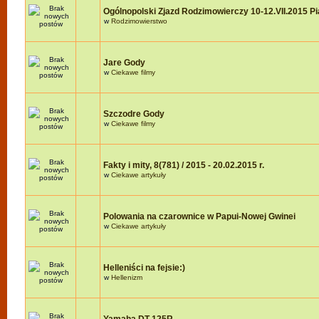
Ogólnopolski Zjazd Rodzimowierczy 10-12.VII.2015 P
w
Rodzimowierstwo
Jare Gody
w
Ciekawe filmy
Szczodre Gody
w
Ciekawe filmy
Fakty i mity, 8(781) / 2015 - 20.02.2015 r.
w
Ciekawe artykuły
Polowania na czarownice w Papui-Nowej Gwinei
w
Ciekawe artykuły
Helleniści na fejsie:)
w
Hellenizm