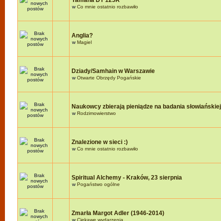
Yamaha DT 125R
w
Co mnie ostatnio rozbawiło
Anglia?
w
Magiel
Dziady/Samhain w Warszawie
w
Otwarte Obrzędy Pogańskie
Naukowcy zbierają pieniądze na badania słowiańskie
w
Rodzimowierstwo
Znalezione w sieci :)
w
Co mnie ostatnio rozbawiło
Spiritual Alchemy - Kraków, 23 sierpnia
w
Pogaństwo ogólne
Zmarła Margot Adler (1946-2014)
w
Ciekawe wydarzenia