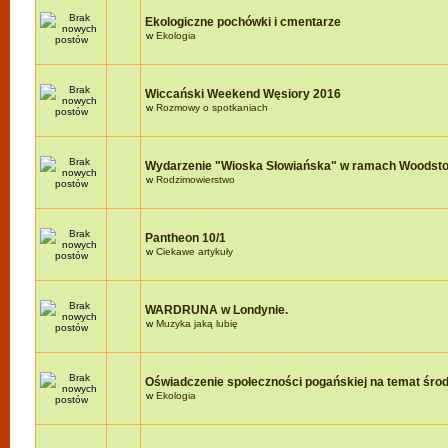
Ekologiczne pochówki i cmentarze
w
Ekologia
Wiccański Weekend Węsiory 2016
w
Rozmowy o spotkaniach
Wydarzenie "Wioska Słowiańska" w ramach Woodst
w
Rodzimowierstwo
Pantheon 10/1
w
Ciekawe artykuły
WARDRUNA w Londynie.
w
Muzyka jaką lubię
Oświadczenie społeczności pogańskiej na temat śro
w
Ekologia