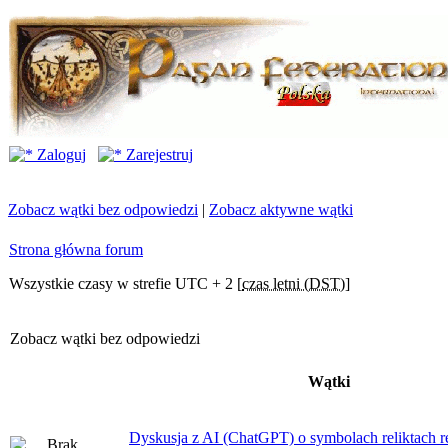
Zaloguj
Zarejestruj
Zobacz wątki bez odpowiedzi
|
Zobacz aktywne wątki
Strona główna forum
Wszystkie czasy w strefie UTC + 2 [
czas letni (DST)
]
Zobacz wątki bez odpowiedzi
Wątki
Dyskusja z AI (ChatGPT) o symbolach reliktach ret