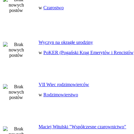
w
Czarostwo
Wyczyn na okrągłe urodziny
w
PoKER (Pogański Krąg Emerytów i Rencistów
VII Wiec rodzimowierców
w
Rodzimowierstwo
Maciej Witulski "Współczesne czarownictwo"