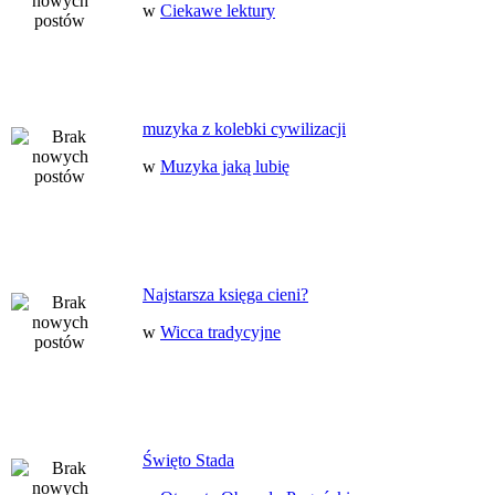
w
Ciekawe lektury
muzyka z kolebki cywilizacji
w
Muzyka jaką lubię
Najstarsza księga cieni?
w
Wicca tradycyjne
Święto Stada