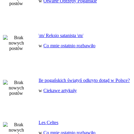
w
Otwarte Obrzędy Pogańskie
\m/ Reksio satanista \m/
w
Co mnie ostatnio rozbawiło
Ile pogańskich świątyń odkryto dotąd w Polsce?
w
Ciekawe artykuły
Les Celtes
w
Co mnie ostatnio rozbawiło