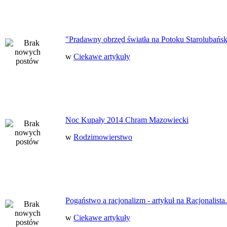
"Pradawny obrzęd światła na Potoku Starolubańs
w
Ciekawe artykuły
Noc Kupały 2014 Chram Mazowiecki
w
Rodzimowierstwo
Pogaństwo a racjonalizm - artykuł na Racjonalista.
w
Ciekawe artykuły