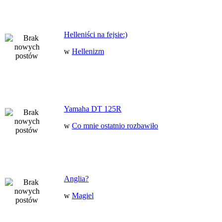
Helleniści na fejsie:)
w
Hellenizm
Yamaha DT 125R
w
Co mnie ostatnio rozbawiło
Anglia?
w
Magiel