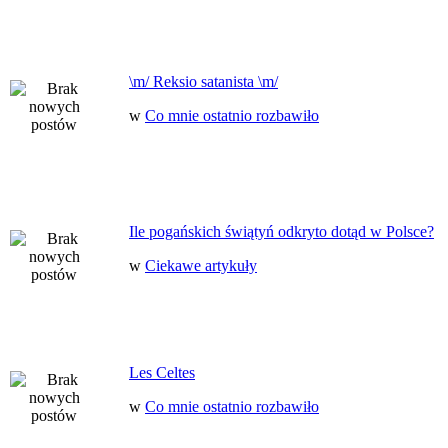
\m/ Reksio satanista \m/
w
Co mnie ostatnio rozbawiło
Ile pogańskich świątyń odkryto dotąd w Polsce?
w
Ciekawe artykuły
Les Celtes
w
Co mnie ostatnio rozbawiło