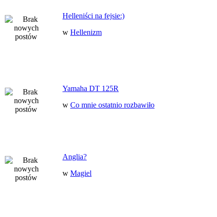
Helleniści na fejsie:)
w
Hellenizm
Yamaha DT 125R
w
Co mnie ostatnio rozbawiło
Anglia?
w
Magiel