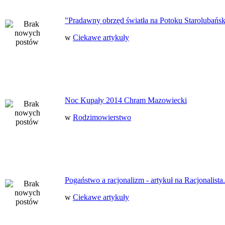
"Pradawny obrzęd światła na Potoku Starolubańs
w
Ciekawe artykuły
Noc Kupały 2014 Chram Mazowiecki
w
Rodzimowierstwo
Pogaństwo a racjonalizm - artykuł na Racjonalista.
w
Ciekawe artykuły