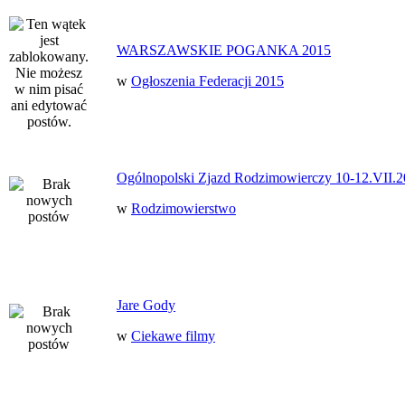
WARSZAWSKIE POGANKA 2015
w
Ogłoszenia Federacji 2015
Ogólnopolski Zjazd Rodzimowierczy 10-12.VII.2
w
Rodzimowierstwo
Jare Gody
w
Ciekawe filmy