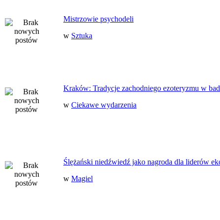
Mistrzowie psychodeli
w
Sztuka
Kraków: Tradycje zachodniego ezoteryzmu w bad
w
Ciekawe wydarzenia
Ślężański niedźwiedź jako nagroda dla liderów ek
w
Magiel