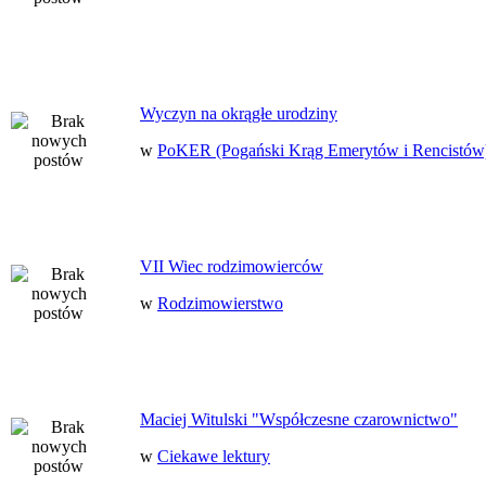
Wyczyn na okrągłe urodziny
w
PoKER (Pogański Krąg Emerytów i Rencistów
VII Wiec rodzimowierców
w
Rodzimowierstwo
Maciej Witulski "Współczesne czarownictwo"
w
Ciekawe lektury