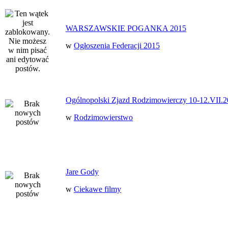
WARSZAWSKIE POGANKA 2015
w
Ogłoszenia Federacji 2015
Ogólnopolski Zjazd Rodzimowierczy 10-12.VII.2
w
Rodzimowierstwo
Jare Gody
w
Ciekawe filmy