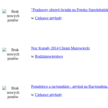
"Pradawny obrzęd światła na Potoku Starolubańs
w
Ciekawe artykuły
Noc Kupały 2014 Chram Mazowiecki
w
Rodzimowierstwo
Pogaństwo a racjonalizm - artykuł na Racjonalista.
w
Ciekawe artykuły