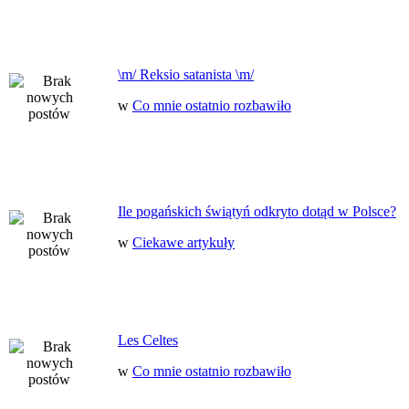
\m/ Reksio satanista \m/
w
Co mnie ostatnio rozbawiło
Ile pogańskich świątyń odkryto dotąd w Polsce?
w
Ciekawe artykuły
Les Celtes
w
Co mnie ostatnio rozbawiło