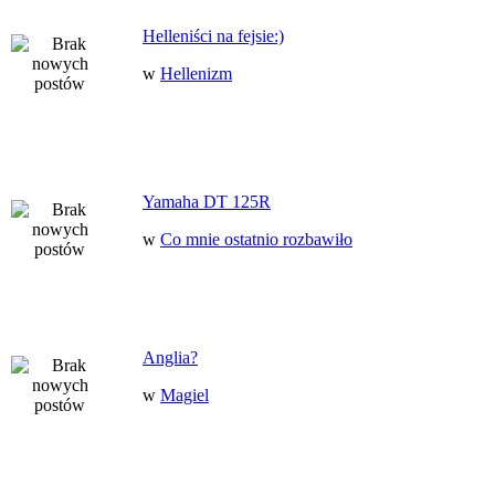
Helleniści na fejsie:)
w
Hellenizm
Yamaha DT 125R
w
Co mnie ostatnio rozbawiło
Anglia?
w
Magiel