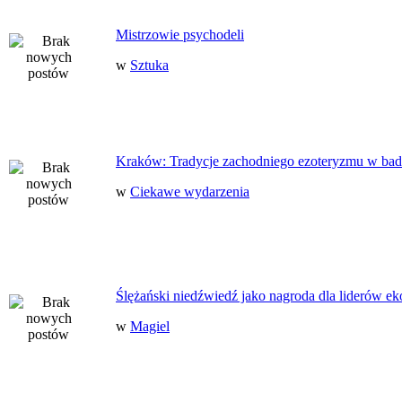
Mistrzowie psychodeli
w
Sztuka
Kraków: Tradycje zachodniego ezoteryzmu w bad
w
Ciekawe wydarzenia
Ślężański niedźwiedź jako nagroda dla liderów ek
w
Magiel