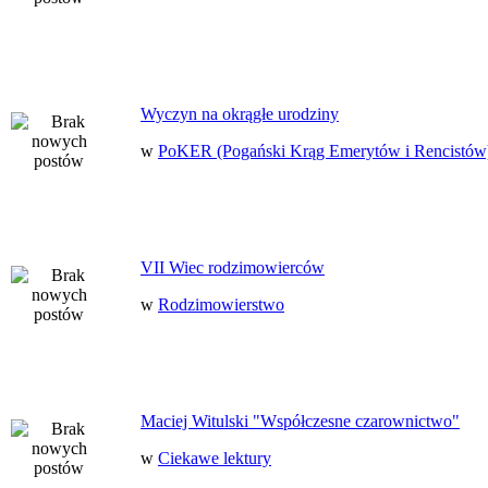
Wyczyn na okrągłe urodziny
w
PoKER (Pogański Krąg Emerytów i Rencistów
VII Wiec rodzimowierców
w
Rodzimowierstwo
Maciej Witulski "Współczesne czarownictwo"
w
Ciekawe lektury