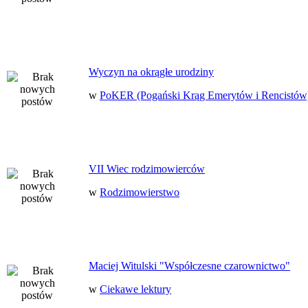
Wyczyn na okrągłe urodziny
w
PoKER (Pogański Krąg Emerytów i Rencistów
VII Wiec rodzimowierców
w
Rodzimowierstwo
Maciej Witulski "Współczesne czarownictwo"
w
Ciekawe lektury