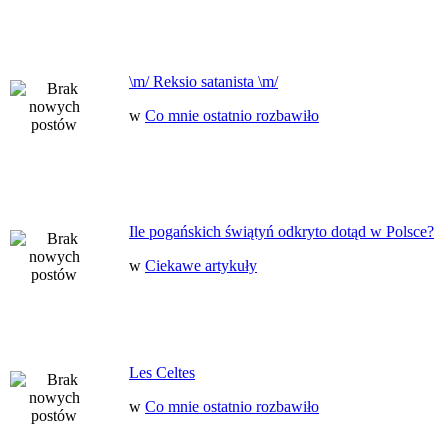
\m/ Reksio satanista \m/
w
Co mnie ostatnio rozbawiło
Ile pogańskich świątyń odkryto dotąd w Polsce?
w
Ciekawe artykuły
Les Celtes
w
Co mnie ostatnio rozbawiło