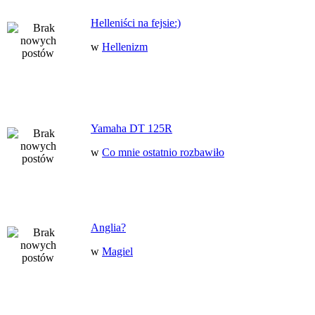
Helleniści na fejsie:)
w
Hellenizm
Yamaha DT 125R
w
Co mnie ostatnio rozbawiło
Anglia?
w
Magiel