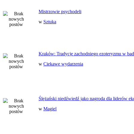
Mistrzowie psychodeli
w
Sztuka
Kraków: Tradycje zachodniego ezoteryzmu w bad
w
Ciekawe wydarzenia
Ślężański niedźwiedź jako nagroda dla liderów ek
w
Magiel