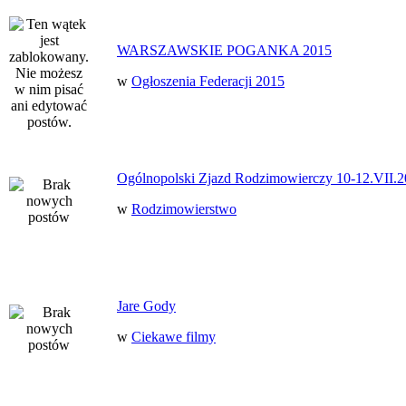
WARSZAWSKIE POGANKA 2015
w
Ogłoszenia Federacji 2015
Ogólnopolski Zjazd Rodzimowierczy 10-12.VII.2
w
Rodzimowierstwo
Jare Gody
w
Ciekawe filmy