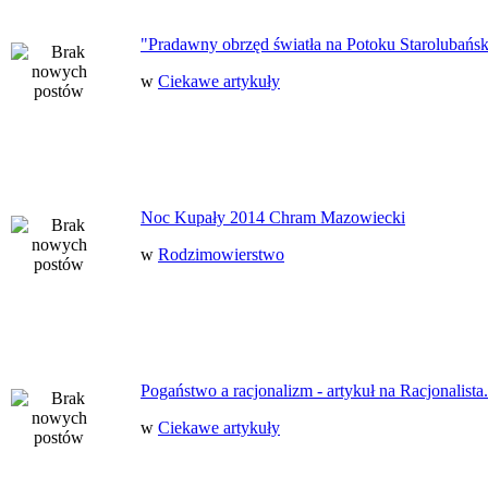
"Pradawny obrzęd światła na Potoku Starolubańs
w
Ciekawe artykuły
Noc Kupały 2014 Chram Mazowiecki
w
Rodzimowierstwo
Pogaństwo a racjonalizm - artykuł na Racjonalista.
w
Ciekawe artykuły