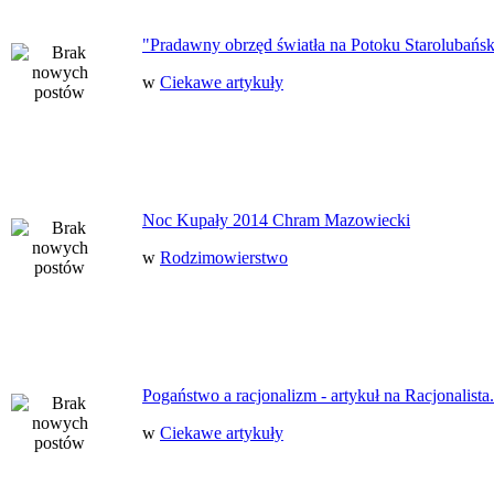
"Pradawny obrzęd światła na Potoku Starolubańs
w
Ciekawe artykuły
Noc Kupały 2014 Chram Mazowiecki
w
Rodzimowierstwo
Pogaństwo a racjonalizm - artykuł na Racjonalista.
w
Ciekawe artykuły