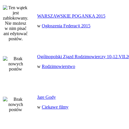
WARSZAWSKIE POGANKA 2015
w
Ogłoszenia Federacji 2015
Ogólnopolski Zjazd Rodzimowierczy 10-12.VII.2
w
Rodzimowierstwo
Jare Gody
w
Ciekawe filmy