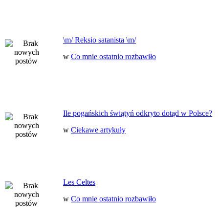
\m/ Reksio satanista \m/
w
Co mnie ostatnio rozbawiło
Ile pogańskich świątyń odkryto dotąd w Polsce?
w
Ciekawe artykuły
Les Celtes
w
Co mnie ostatnio rozbawiło