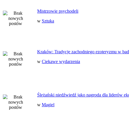
Mistrzowie psychodeli
w
Sztuka
Kraków: Tradycje zachodniego ezoteryzmu w bad
w
Ciekawe wydarzenia
Ślężański niedźwiedź jako nagroda dla liderów ek
w
Magiel