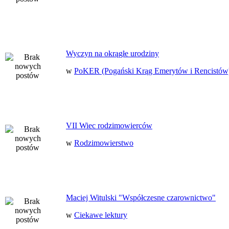
Wyczyn na okrągłe urodziny
w
PoKER (Pogański Krąg Emerytów i Rencistów
VII Wiec rodzimowierców
w
Rodzimowierstwo
Maciej Witulski "Współczesne czarownictwo"
w
Ciekawe lektury