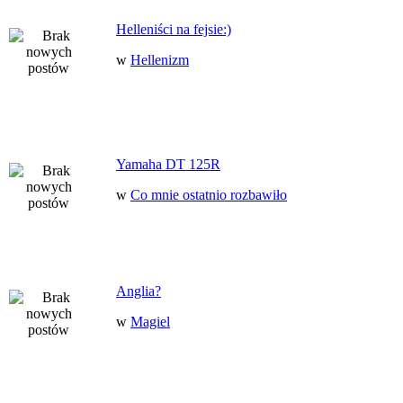
Helleniści na fejsie:)
w
Hellenizm
Yamaha DT 125R
w
Co mnie ostatnio rozbawiło
Anglia?
w
Magiel