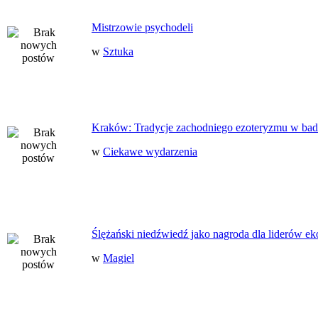
Mistrzowie psychodeli
w
Sztuka
Kraków: Tradycje zachodniego ezoteryzmu w bad
w
Ciekawe wydarzenia
Ślężański niedźwiedź jako nagroda dla liderów ek
w
Magiel