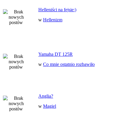
Helleniści na fejsie:)
w
Hellenizm
Yamaha DT 125R
w
Co mnie ostatnio rozbawiło
Anglia?
w
Magiel