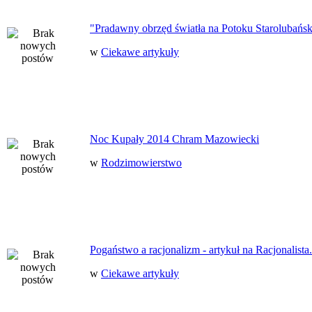
"Pradawny obrzęd światła na Potoku Starolubańs
w
Ciekawe artykuły
Noc Kupały 2014 Chram Mazowiecki
w
Rodzimowierstwo
Pogaństwo a racjonalizm - artykuł na Racjonalista.
w
Ciekawe artykuły