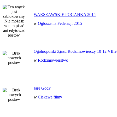
WARSZAWSKIE POGANKA 2015
w
Ogłoszenia Federacji 2015
Ogólnopolski Zjazd Rodzimowierczy 10-12.VII.2
w
Rodzimowierstwo
Jare Gody
w
Ciekawe filmy