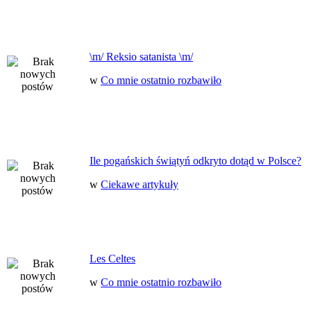
\m/ Reksio satanista \m/
w
Co mnie ostatnio rozbawiło
Ile pogańskich świątyń odkryto dotąd w Polsce?
w
Ciekawe artykuły
Les Celtes
w
Co mnie ostatnio rozbawiło