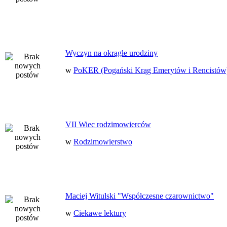
Wyczyn na okrągłe urodziny
w
PoKER (Pogański Krąg Emerytów i Rencistów
VII Wiec rodzimowierców
w
Rodzimowierstwo
Maciej Witulski "Współczesne czarownictwo"
w
Ciekawe lektury