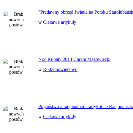
"Pradawny obrzęd światła na Potoku Starolubańs
w
Ciekawe artykuły
Noc Kupały 2014 Chram Mazowiecki
w
Rodzimowierstwo
Pogaństwo a racjonalizm - artykuł na Racjonalista.
w
Ciekawe artykuły