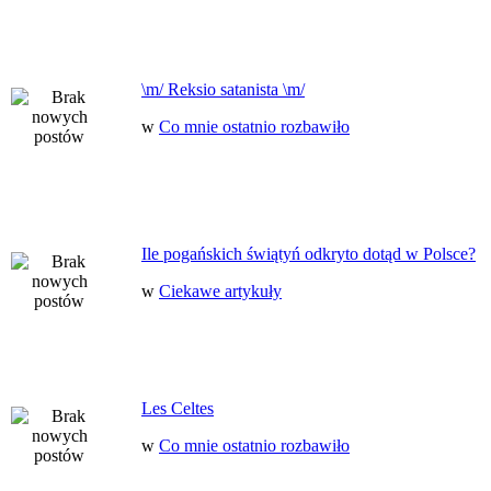
\m/ Reksio satanista \m/
w
Co mnie ostatnio rozbawiło
Ile pogańskich świątyń odkryto dotąd w Polsce?
w
Ciekawe artykuły
Les Celtes
w
Co mnie ostatnio rozbawiło