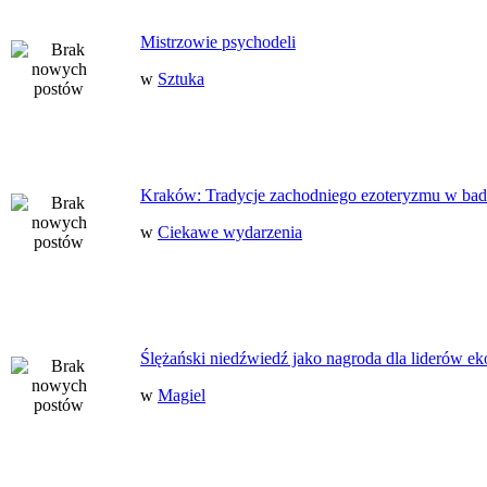
Mistrzowie psychodeli
w
Sztuka
Kraków: Tradycje zachodniego ezoteryzmu w bad
w
Ciekawe wydarzenia
Ślężański niedźwiedź jako nagroda dla liderów ek
w
Magiel