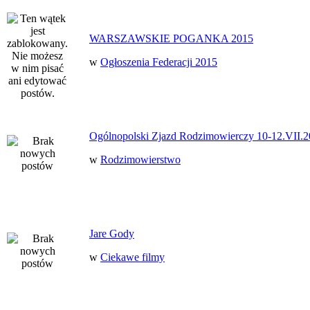
WARSZAWSKIE POGANKA 2015
w
Ogłoszenia Federacji 2015
Ogólnopolski Zjazd Rodzimowierczy 10-12.VII.2
w
Rodzimowierstwo
Jare Gody
w
Ciekawe filmy