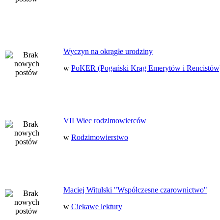
Wyczyn na okrągłe urodziny
w
PoKER (Pogański Krąg Emerytów i Rencistów
VII Wiec rodzimowierców
w
Rodzimowierstwo
Maciej Witulski "Współczesne czarownictwo"
w
Ciekawe lektury