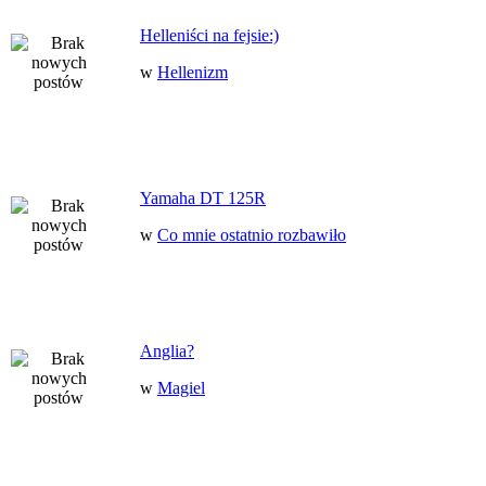
Helleniści na fejsie:)
w
Hellenizm
Yamaha DT 125R
w
Co mnie ostatnio rozbawiło
Anglia?
w
Magiel