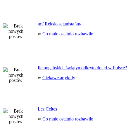
\m/ Reksio satanista \m/
w
Co mnie ostatnio rozbawiło
Ile pogańskich świątyń odkryto dotąd w Polsce?
w
Ciekawe artykuły
Les Celtes
w
Co mnie ostatnio rozbawiło