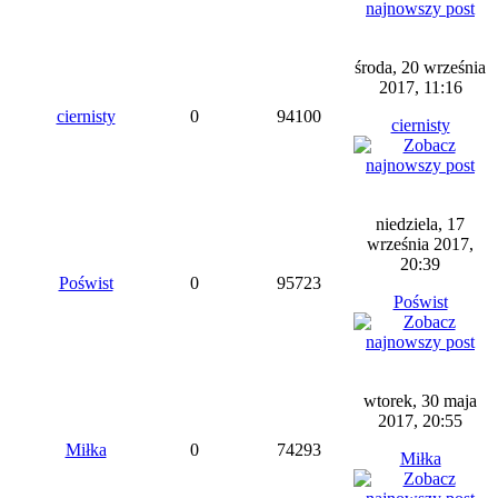
środa, 20 września
2017, 11:16
ciernisty
0
94100
ciernisty
niedziela, 17
września 2017,
20:39
Poświst
0
95723
Poświst
wtorek, 30 maja
2017, 20:55
Miłka
0
74293
Miłka