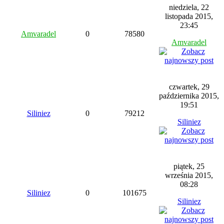
niedziela, 22
listopada 2015,
23:45
Amvaradel
0
78580
Amvaradel
czwartek, 29
października 2015,
19:51
Siliniez
0
79212
Siliniez
piątek, 25
września 2015,
08:28
Siliniez
0
101675
Siliniez