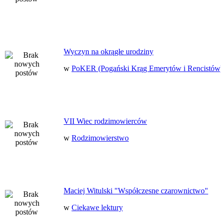
Wyczyn na okrągłe urodziny
w
PoKER (Pogański Krąg Emerytów i Rencistów
VII Wiec rodzimowierców
w
Rodzimowierstwo
Maciej Witulski "Współczesne czarownictwo"
w
Ciekawe lektury