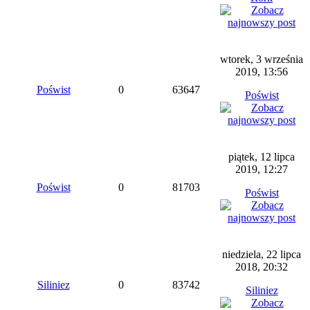
wtorek, 3 września
2019, 13:56
Poświst
0
63647
Poświst
piątek, 12 lipca
2019, 12:27
Poświst
0
81703
Poświst
niedziela, 22 lipca
2018, 20:32
Siliniez
0
83742
Siliniez