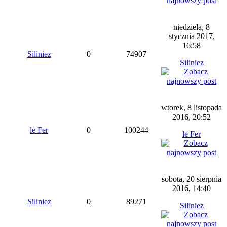
niedziela, 8
stycznia 2017,
16:58
Siliniez
0
74907
Siliniez
wtorek, 8 listopada
2016, 20:52
le Fer
0
100244
le Fer
sobota, 20 sierpnia
2016, 14:40
Siliniez
0
89271
Siliniez