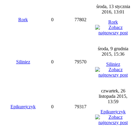
środa, 13 stycznia
2016, 13:01
Rork
0
77802
Rork
środa, 9 grudnia
2015, 15:36
Siliniez
0
79570
Siliniez
czwartek, 26
listopada 2015,
13:59
Epikurejczyk
0
79317
Epikurejczyk