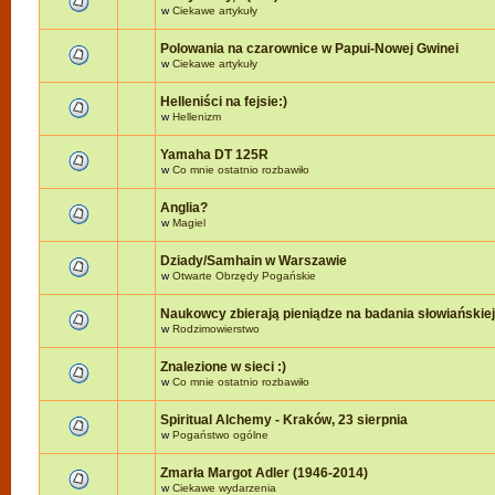
w
Ciekawe artykuły
Polowania na czarownice w Papui-Nowej Gwinei
w
Ciekawe artykuły
Helleniści na fejsie:)
w
Hellenizm
Yamaha DT 125R
w
Co mnie ostatnio rozbawiło
Anglia?
w
Magiel
Dziady/Samhain w Warszawie
w
Otwarte Obrzędy Pogańskie
Naukowcy zbierają pieniądze na badania słowiańskie
w
Rodzimowierstwo
Znalezione w sieci :)
w
Co mnie ostatnio rozbawiło
Spiritual Alchemy - Kraków, 23 sierpnia
w
Pogaństwo ogólne
Zmarła Margot Adler (1946-2014)
w
Ciekawe wydarzenia