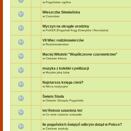
w
Pogaństwo ogólne
Wieszczba Słowiańska
w
Czarostwo
Wyczyn na okrągłe urodziny
w
PoKER (Pogański Krąg Emerytów i Rencistów)
VII Wiec rodzimowierców
w
Rodzimowierstwo
Maciej Witulski "Współczesne czarownictwo"
w
Ciekawe lektury
muzyka z kolebki cywilizacji
w
Muzyka jaką lubię
Najstarsza księga cieni?
w
Wicca tradycyjne
Święto Stada
w
Otwarte Obrzędy Pogańskie
\m/ Reksio satanista \m/
w
Co mnie ostatnio rozbawiło
Ile pogańskich świątyń odkryto dotąd w Polsce?
w
Ciekawe artykuły