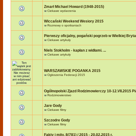
Zmarł Michael Howard (1948-2015)
w
Ciekawe wydarzenia
Wiccański Weekend Wesiory 2015
w
Rozmowy o spotkaniach
Pierwszy oficjalny, pogański pogrzeb w Wielkiej Brytan
w
Ciekawe artykuły
Niels Stokholm - kapłan z widłami. ...
w
Ciekawe artykuły
WARSZAWSKIE POGANKA 2015
w
Ogłoszenia Federacji 2015
Ogólnopolski Zjazd Rodzimowierczy 10-12.VII.2015 P
w
Rodzimowierstwo
Jare Gody
w
Ciekawe filmy
Szczodre Gody
w
Ciekawe filmy
Fakty i mity, 8(781) / 2015 - 20.02.2015 r.