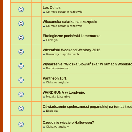
Les Celtes
w
Co mnie ostatnio rozbawiło
Wiccańska sałatka na szczęście
w
Co mnie ostatnio rozbawiło
Ekologiczne pochówki i cmentarze
w
Ekologia
Wiccański Weekend Węsiory 2016
w
Rozmowy o spotkaniach
Wydarzenie "Wioska Słowiańska" w ramach Woodst
w
Rodzimowierstwo
Pantheon 10/1
w
Ciekawe artykuły
WARDRUNA w Londynie.
w
Muzyka jaką lubię
Oświadczenie społeczności pogańskiej na temat śro
w
Ekologia
Czego nie wiecie o Halloween?
w
Ciekawe artykuły