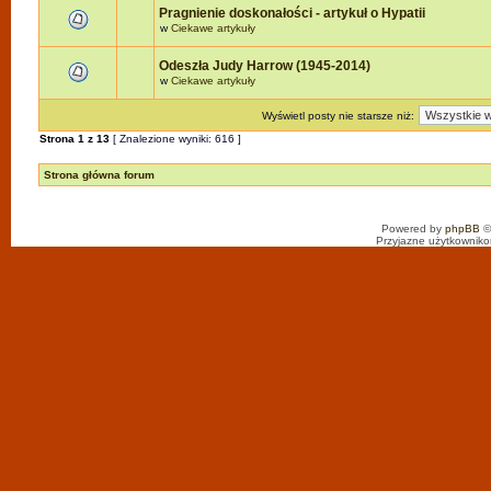
Pragnienie doskonałości - artykuł o Hypatii
w
Ciekawe artykuły
Odeszła Judy Harrow (1945-2014)
w
Ciekawe artykuły
Wyświetl posty nie starsze niż:
Strona
1
z
13
[ Znalezione wyniki: 616 ]
Strona główna forum
Powered by
phpBB
©
Przyjazne użytkowniko