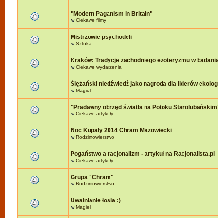
"Modern Paganism in Britain"
w
Ciekawe filmy
Mistrzowie psychodeli
w
Sztuka
Kraków: Tradycje zachodniego ezoteryzmu w badania
w
Ciekawe wydarzenia
Ślężański niedźwiedź jako nagroda dla liderów ekologi
w
Magiel
"Pradawny obrzęd światła na Potoku Starolubańskim
w
Ciekawe artykuły
Noc Kupały 2014 Chram Mazowiecki
w
Rodzimowierstwo
Pogaństwo a racjonalizm - artykuł na Racjonalista.pl
w
Ciekawe artykuły
Grupa "Chram"
w
Rodzimowierstwo
Uwalnianie łosia :)
w
Magiel