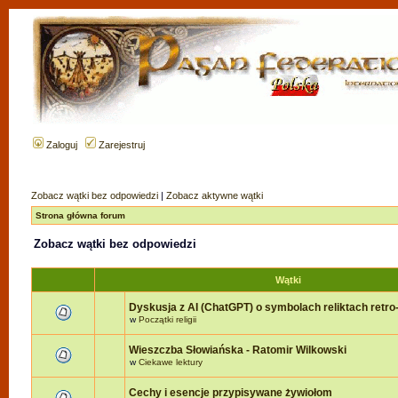
Zaloguj
Zarejestruj
Zobacz wątki bez odpowiedzi
|
Zobacz aktywne wątki
Strona główna forum
Zobacz wątki bez odpowiedzi
Wątki
Dyskusja z AI (ChatGPT) o symbolach reliktach retro-r
w
Początki religii
Wieszczba Słowiańska - Ratomir Wilkowski
w
Ciekawe lektury
Cechy i esencje przypisywane żywiołom