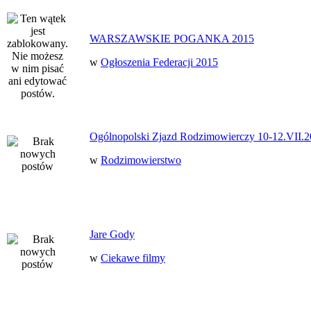
WARSZAWSKIE POGANKA 2015
w
Ogłoszenia Federacji 2015
Ogólnopolski Zjazd Rodzimowierczy 10-12.VII.2
w
Rodzimowierstwo
Jare Gody
w
Ciekawe filmy