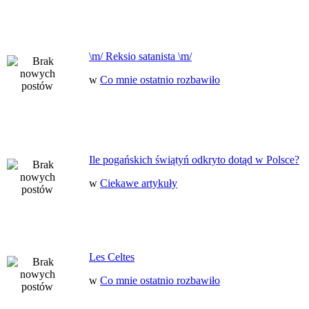
\m/ Reksio satanista \m/
w
Co mnie ostatnio rozbawiło
Ile pogańskich świątyń odkryto dotąd w Polsce?
w
Ciekawe artykuły
Les Celtes
w
Co mnie ostatnio rozbawiło