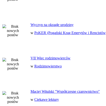
Wyczyn na okrągłe urodziny
w
PoKER (Pogański Krąg Emerytów i Rencistów
VII Wiec rodzimowierców
w
Rodzimowierstwo
Maciej Witulski "Współczesne czarownictwo"
w
Ciekawe lektury