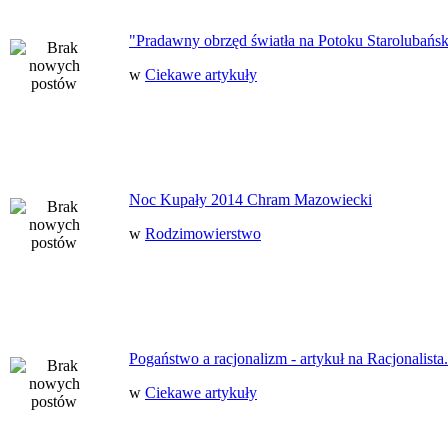
"Pradawny obrzęd światła na Potoku Starolubańs
w
Ciekawe artykuły
Noc Kupały 2014 Chram Mazowiecki
w
Rodzimowierstwo
Pogaństwo a racjonalizm - artykuł na Racjonalista.
w
Ciekawe artykuły