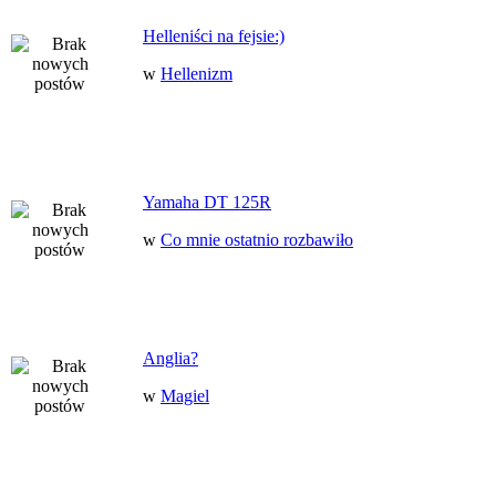
Helleniści na fejsie:)
w
Hellenizm
Yamaha DT 125R
w
Co mnie ostatnio rozbawiło
Anglia?
w
Magiel