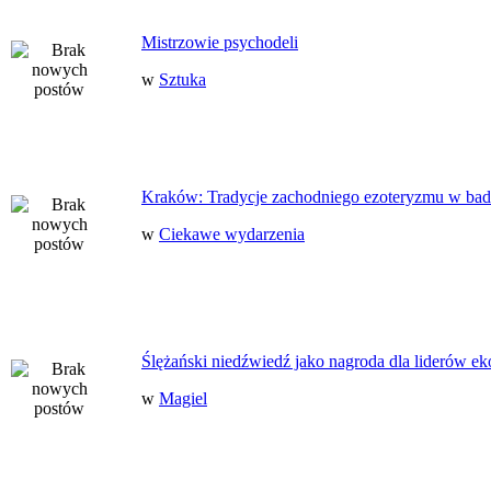
Mistrzowie psychodeli
w
Sztuka
Kraków: Tradycje zachodniego ezoteryzmu w bad
w
Ciekawe wydarzenia
Ślężański niedźwiedź jako nagroda dla liderów ek
w
Magiel