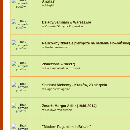
Anglia?
w
Magiel
Dziady/Samhain w Warszawie
w
Otwarte Obrzędy Pogańskie
Naukowcy zbierają pieniądze na badania słowiańskie
w
Rodzimowierstwo
Znalezione w sieci :)
w
Co mnie ostatnio rozbawiło
Spiritual Alchemy - Kraków, 23 sierpnia
w
Pogaństwo ogólne
Zmarła Margot Adler (1946-2014)
w
Ciekawe wydarzenia
"Modern Paganism in Britain"