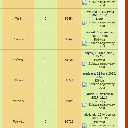
czwartek, 9 czerwca
2022, 16:51
Rork
0
52654
Rork
wtorek, 3 września
2019, 13:56
Poświst
0
63645
Poświst
piątek, 12 lipca 2019,
12:27
Poświst
0
81701
Poświst
niedziela, 22 lipca 2018,
20:32
Siliniez
0
83741
Siliniez
środa, 20 września
2017, 11:16
ciernisty
0
94098
ciernisty
niedziela, 17 września
2017, 20:39
Poświst
0
95721
Poświst