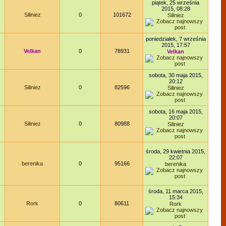
piątek, 25 września
2015, 08:28
Siliniez
0
101672
Siliniez
poniedziałek, 7 września
2015, 17:57
Velkan
0
78931
Velkan
sobota, 30 maja 2015,
20:12
Siliniez
0
82596
Siliniez
sobota, 16 maja 2015,
20:07
Siliniez
0
80988
Siliniez
środa, 29 kwietnia 2015,
22:07
berenika
0
95166
berenika
środa, 11 marca 2015,
15:34
Rork
0
80611
Rork