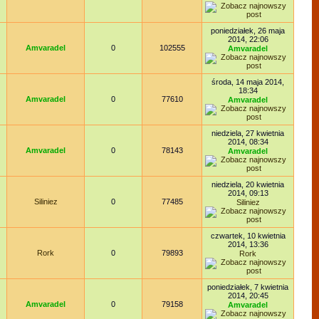
poniedziałek, 26 maja
2014, 22:06
Amvaradel
0
102555
Amvaradel
środa, 14 maja 2014,
18:34
Amvaradel
0
77610
Amvaradel
niedziela, 27 kwietnia
2014, 08:34
Amvaradel
0
78143
Amvaradel
niedziela, 20 kwietnia
2014, 09:13
Siliniez
0
77485
Siliniez
czwartek, 10 kwietnia
2014, 13:36
Rork
0
79893
Rork
poniedziałek, 7 kwietnia
2014, 20:45
Amvaradel
0
79158
Amvaradel