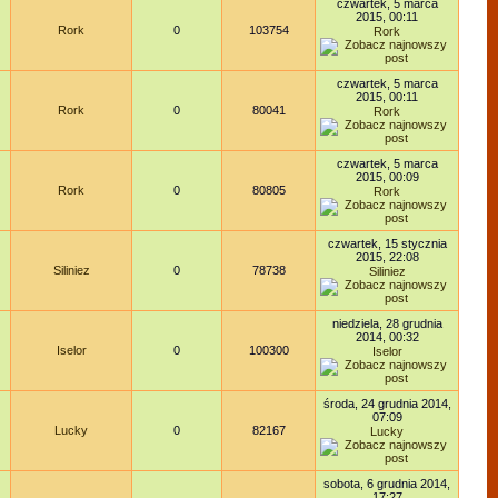
czwartek, 5 marca
2015, 00:11
Rork
0
103754
Rork
czwartek, 5 marca
2015, 00:11
Rork
0
80041
Rork
czwartek, 5 marca
2015, 00:09
Rork
0
80805
Rork
czwartek, 15 stycznia
2015, 22:08
Siliniez
0
78738
Siliniez
niedziela, 28 grudnia
2014, 00:32
Iselor
0
100300
Iselor
środa, 24 grudnia 2014,
07:09
Lucky
0
82167
Lucky
sobota, 6 grudnia 2014,
17:27