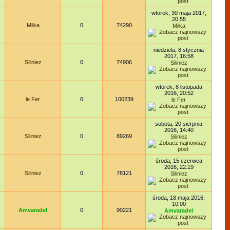
wtorek, 30 maja 2017,
20:55
Miłka
0
74290
Miłka
niedziela, 8 stycznia
2017, 16:58
Siliniez
0
74906
Siliniez
wtorek, 8 listopada
2016, 20:52
le Fer
0
100239
le Fer
sobota, 20 sierpnia
2016, 14:40
Siliniez
0
89269
Siliniez
środa, 15 czerwca
2016, 22:19
Siliniez
0
78121
Siliniez
środa, 18 maja 2016,
10:00
Amvaradel
0
90221
Amvaradel