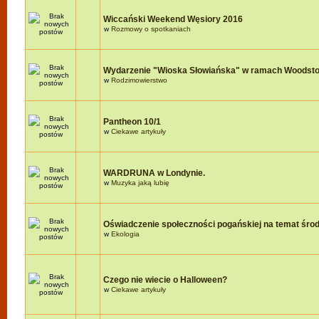
Wiccański Weekend Węsiory 2016
w
Rozmowy o spotkaniach
Wydarzenie "Wioska Słowiańska" w ramach Woodst
w
Rodzimowierstwo
Pantheon 10/1
w
Ciekawe artykuły
WARDRUNA w Londynie.
w
Muzyka jaką lubię
Oświadczenie społeczności pogańskiej na temat śro
w
Ekologia
Czego nie wiecie o Halloween?
w
Ciekawe artykuły