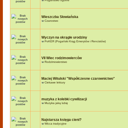
w
Pogaństwo ogólne
Wieszczba Słowiańska
w
Czarostwo
Wyczyn na okrągłe urodziny
w
PoKER (Pogański Krąg Emerytów i Rencistów)
VII Wiec rodzimowierców
w
Rodzimowierstwo
Maciej Witulski "Współczesne czarownictwo"
w
Ciekawe lektury
muzyka z kolebki cywilizacji
w
Muzyka jaką lubię
Najstarsza księga cieni?
w
Wicca tradycyjne