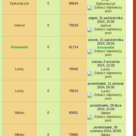
Epikurejczyk
0
98634
Epikurejczyk
piątek, 31 października
2014, 15:05
Jakkun
0
78518
Jakkun
wtorek, 21 października
2014, 09:04
Amvaradel
0
81714
Amvaradel
sobota, 6 września
2014, 12:20
Lucky
0
78540
Lucky
poniedziałek, 11 sierpnia
2014, 05:05
Lucky
0
78013
Lucky
poniedziałek, 28 lipca
2014, 21:04
Siliniez
0
80091
Siliniez
poniedziałek, 30
czerwca 2014, 00:05
Siliniez
0
79866
Siliniez