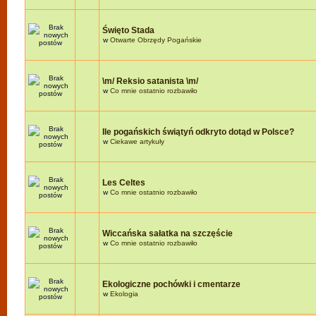
Święto Stada
w
Otwarte Obrzędy Pogańskie
\m/ Reksio satanista \m/
w
Co mnie ostatnio rozbawiło
Ile pogańskich świątyń odkryto dotąd w Polsce?
w
Ciekawe artykuły
Les Celtes
w
Co mnie ostatnio rozbawiło
Wiccańska sałatka na szczęście
w
Co mnie ostatnio rozbawiło
Ekologiczne pochówki i cmentarze
w
Ekologia