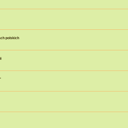
ch polskich
i
"