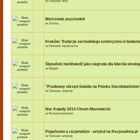
w
Ciekawe filmy
Mistrzowie psychodeli
w
Sztuka
Kraków: Tradycje zachodniego ezoteryzmu w badania
w
Ciekawe wydarzenia
Ślężański niedźwiedź jako nagroda dla liderów ekologi
w
Magiel
"Pradawny obrzęd światła na Potoku Starolubańskim
w
Ciekawe artykuły
Noc Kupały 2014 Chram Mazowiecki
w
Rodzimowierstwo
Pogaństwo a racjonalizm - artykuł na Racjonalista.pl
w
Ciekawe artykuły