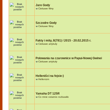
Jare Gody
w
Ciekawe filmy
Szczodre Gody
w
Ciekawe filmy
Fakty i mity, 8(781) / 2015 - 20.02.2015 r.
w
Ciekawe artykuły
Polowania na czarownice w Papui-Nowej Gwinei
w
Ciekawe artykuły
Helleniści na fejsie:)
w
Hellenizm
Yamaha DT 125R
w
Co mnie ostatnio rozbawiło