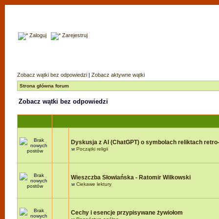
Zaloguj
Zarejestruj
Zobacz wątki bez odpowiedzi
|
Zobacz aktywne wątki
Strona główna forum
Zobacz wątki bez odpowiedzi
Dyskusja z AI (ChatGPT) o symbolach reliktach retro-r
w
Początki religii
Wieszczba Słowiańska - Ratomir Wilkowski
w
Ciekawe lektury
Cechy i esencje przypisywane żywiołom