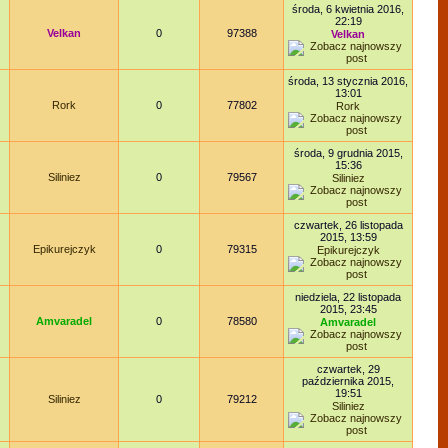
środa, 6 kwietnia 2016,
22:19
Velkan
0
97388
Velkan
środa, 13 stycznia 2016,
13:01
Rork
0
77802
Rork
środa, 9 grudnia 2015,
15:36
Siliniez
0
79567
Siliniez
czwartek, 26 listopada
2015, 13:59
Epikurejczyk
0
79315
Epikurejczyk
niedziela, 22 listopada
2015, 23:45
Amvaradel
0
78580
Amvaradel
czwartek, 29
października 2015,
19:51
Siliniez
0
79212
Siliniez