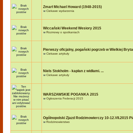
Zmarł Michael Howard (1948-2015)
w
Ciekawe wydarzenia
Wiccański Weekend Wesiory 2015
w
Rozmowy o spotkaniach
Pierwszy oficjalny, pogański pogrzeb w Wielkiej Brytan
w
Ciekawe artykuły
Niels Stokholm - kapłan z widłami. ...
w
Ciekawe artykuły
WARSZAWSKIE POGANKA 2015
w
Ogłoszenia Federacji 2015
Ogólnopolski Zjazd Rodzimowierczy 10-12.VII.2015 P
w
Rodzimowierstwo