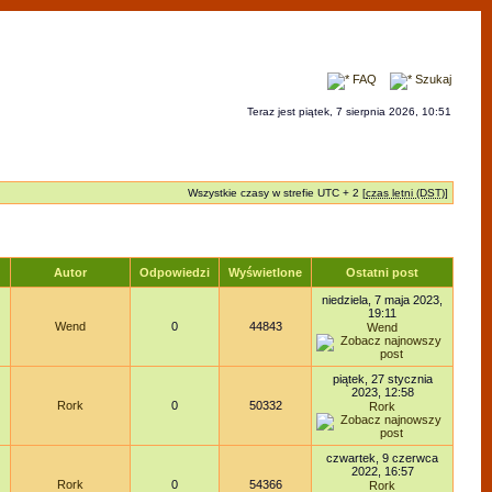
FAQ
Szukaj
Teraz jest piątek, 7 sierpnia 2026, 10:51
Wszystkie czasy w strefie UTC + 2 [
czas letni (DST)
]
Autor
Odpowiedzi
Wyświetlone
Ostatni post
niedziela, 7 maja 2023,
19:11
Wend
0
44843
Wend
piątek, 27 stycznia
2023, 12:58
Rork
0
50332
Rork
czwartek, 9 czerwca
2022, 16:57
Rork
0
54366
Rork