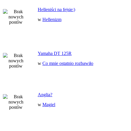
Helleniści na fejsie:)
w
Hellenizm
Yamaha DT 125R
w
Co mnie ostatnio rozbawiło
Anglia?
w
Magiel