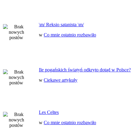
\m/ Reksio satanista \m/
w
Co mnie ostatnio rozbawiło
Ile pogańskich świątyń odkryto dotąd w Polsce?
w
Ciekawe artykuły
Les Celtes
w
Co mnie ostatnio rozbawiło