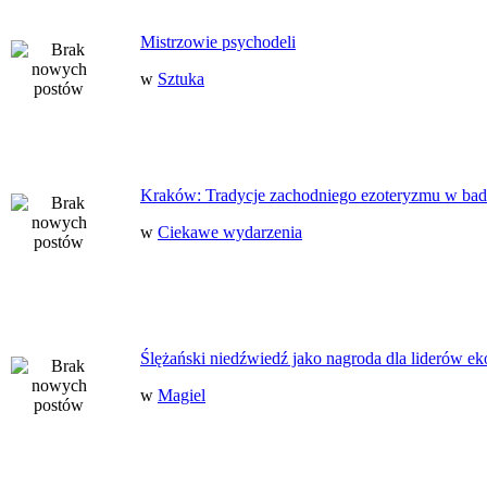
Mistrzowie psychodeli
w
Sztuka
Kraków: Tradycje zachodniego ezoteryzmu w bad
w
Ciekawe wydarzenia
Ślężański niedźwiedź jako nagroda dla liderów ek
w
Magiel