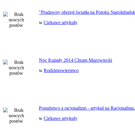
"Pradawny obrzęd światła na Potoku Starolubańs
w
Ciekawe artykuły
Noc Kupały 2014 Chram Mazowiecki
w
Rodzimowierstwo
Pogaństwo a racjonalizm - artykuł na Racjonalista.
w
Ciekawe artykuły