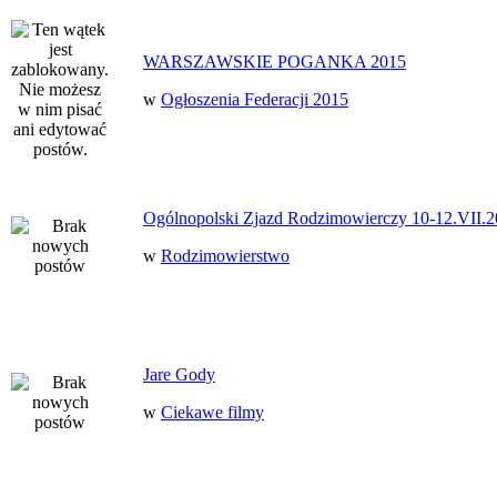
WARSZAWSKIE POGANKA 2015
w
Ogłoszenia Federacji 2015
Ogólnopolski Zjazd Rodzimowierczy 10-12.VII.2
w
Rodzimowierstwo
Jare Gody
w
Ciekawe filmy