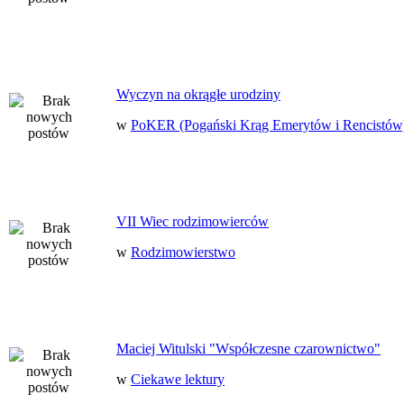
Wyczyn na okrągłe urodziny
w
PoKER (Pogański Krąg Emerytów i Rencistów
VII Wiec rodzimowierców
w
Rodzimowierstwo
Maciej Witulski "Współczesne czarownictwo"
w
Ciekawe lektury