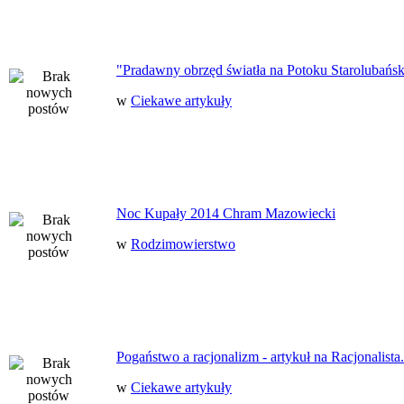
"Pradawny obrzęd światła na Potoku Starolubańs
w
Ciekawe artykuły
Noc Kupały 2014 Chram Mazowiecki
w
Rodzimowierstwo
Pogaństwo a racjonalizm - artykuł na Racjonalista.
w
Ciekawe artykuły