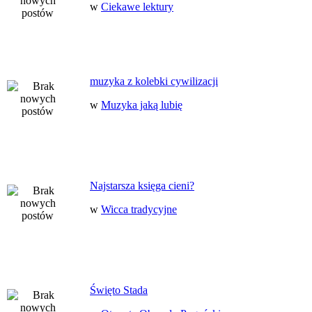
w
Ciekawe lektury
muzyka z kolebki cywilizacji
w
Muzyka jaką lubię
Najstarsza księga cieni?
w
Wicca tradycyjne
Święto Stada