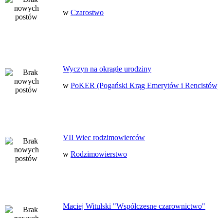
w
Czarostwo
Wyczyn na okrągłe urodziny
w
PoKER (Pogański Krąg Emerytów i Rencistów
VII Wiec rodzimowierców
w
Rodzimowierstwo
Maciej Witulski "Współczesne czarownictwo"