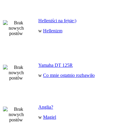
Helleniści na fejsie:)
w
Hellenizm
Yamaha DT 125R
w
Co mnie ostatnio rozbawiło
Anglia?
w
Magiel