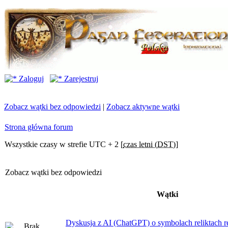
Zaloguj
Zarejestruj
Zobacz wątki bez odpowiedzi
|
Zobacz aktywne wątki
Strona główna forum
Wszystkie czasy w strefie UTC + 2 [
czas letni (DST)
]
Zobacz wątki bez odpowiedzi
Wątki
Dyskusja z AI (ChatGPT) o symbolach reliktach ret