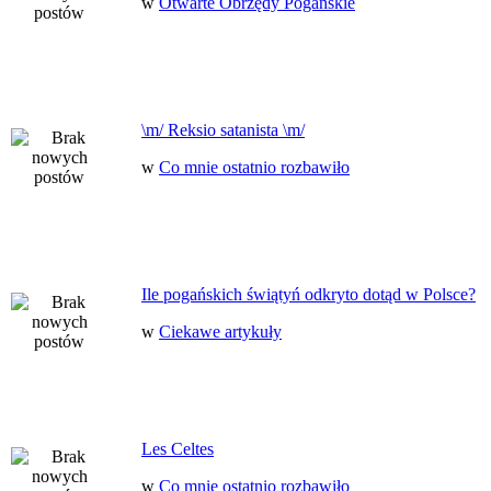
w
Otwarte Obrzędy Pogańskie
\m/ Reksio satanista \m/
w
Co mnie ostatnio rozbawiło
Ile pogańskich świątyń odkryto dotąd w Polsce?
w
Ciekawe artykuły
Les Celtes
w
Co mnie ostatnio rozbawiło