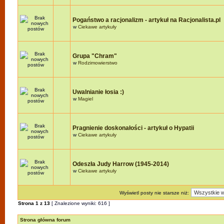
Pogaństwo a racjonalizm - artykuł na Racjonalista.pl
w
Ciekawe artykuły
Grupa "Chram"
w
Rodzimowierstwo
Uwalnianie łosia :)
w
Magiel
Pragnienie doskonałości - artykuł o Hypatii
w
Ciekawe artykuły
Odeszła Judy Harrow (1945-2014)
w
Ciekawe artykuły
Wyświetl posty nie starsze niż:
Strona
1
z
13
[ Znalezione wyniki: 616 ]
Strona główna forum