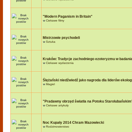
"Modern Paganism in Britain"
w
Ciekawe filmy
Mistrzowie psychodeli
w
Sztuka
Kraków: Tradycje zachodniego ezoteryzmu w badania
w
Ciekawe wydarzenia
Ślężański niedźwiedź jako nagroda dla liderów ekologi
w
Magiel
"Pradawny obrzęd światła na Potoku Starolubańskim
w
Ciekawe artykuły
Noc Kupały 2014 Chram Mazowiecki
w
Rodzimowierstwo