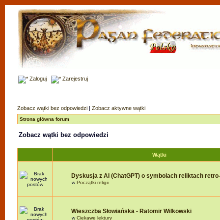
Zaloguj
Zarejestruj
Zobacz wątki bez odpowiedzi
|
Zobacz aktywne wątki
Strona główna forum
Zobacz wątki bez odpowiedzi
Wątki
Dyskusja z AI (ChatGPT) o symbolach reliktach retro-r
w
Początki religii
Wieszczba Słowiańska - Ratomir Wilkowski
w
Ciekawe lektury