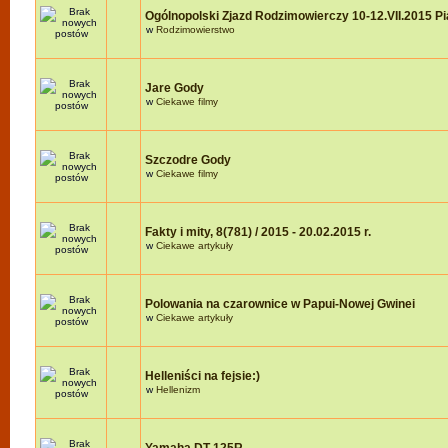
Ogólnopolski Zjazd Rodzimowierczy 10-12.VII.2015 P
w
Rodzimowierstwo
Jare Gody
w
Ciekawe filmy
Szczodre Gody
w
Ciekawe filmy
Fakty i mity, 8(781) / 2015 - 20.02.2015 r.
w
Ciekawe artykuły
Polowania na czarownice w Papui-Nowej Gwinei
w
Ciekawe artykuły
Helleniści na fejsie:)
w
Hellenizm