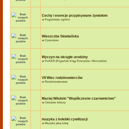
Cechy i esencje przypisywane żywiołom
w
Pogaństwo ogólne
Wieszczba Słowiańska
w
Czarostwo
Wyczyn na okrągłe urodziny
w
PoKER (Pogański Krąg Emerytów i Rencistów)
VII Wiec rodzimowierców
w
Rodzimowierstwo
Maciej Witulski "Współczesne czarownictwo"
w
Ciekawe lektury
muzyka z kolebki cywilizacji
w
Muzyka jaką lubię