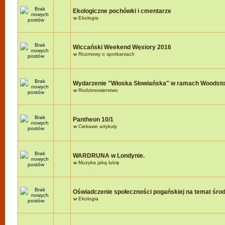
Ekologiczne pochówki i cmentarze
w
Ekologia
Wiccański Weekend Węsiory 2016
w
Rozmowy o spotkaniach
Wydarzenie "Wioska Słowiańska" w ramach Woodst
w
Rodzimowierstwo
Pantheon 10/1
w
Ciekawe artykuły
WARDRUNA w Londynie.
w
Muzyka jaką lubię
Oświadczenie społeczności pogańskiej na temat śro
w
Ekologia