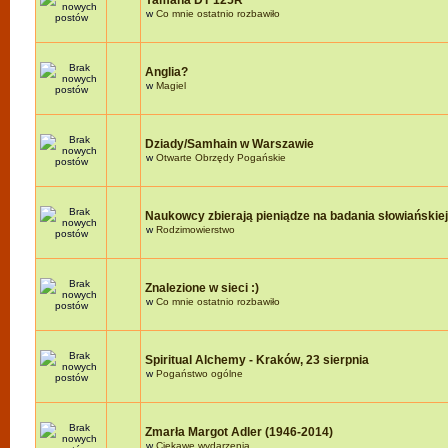
Yamaha DT 125R
w
Co mnie ostatnio rozbawiło
Anglia?
w
Magiel
Dziady/Samhain w Warszawie
w
Otwarte Obrzędy Pogańskie
Naukowcy zbierają pieniądze na badania słowiańskie
w
Rodzimowierstwo
Znalezione w sieci :)
w
Co mnie ostatnio rozbawiło
Spiritual Alchemy - Kraków, 23 sierpnia
w
Pogaństwo ogólne
Zmarła Margot Adler (1946-2014)
w
Ciekawe wydarzenia