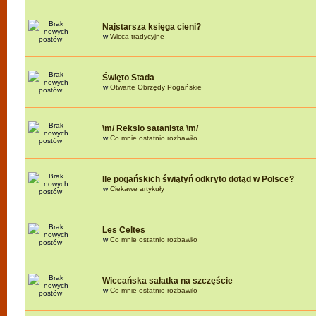
Najstarsza księga cieni?
w
Wicca tradycyjne
Święto Stada
w
Otwarte Obrzędy Pogańskie
\m/ Reksio satanista \m/
w
Co mnie ostatnio rozbawiło
Ile pogańskich świątyń odkryto dotąd w Polsce?
w
Ciekawe artykuły
Les Celtes
w
Co mnie ostatnio rozbawiło
Wiccańska sałatka na szczęście
w
Co mnie ostatnio rozbawiło