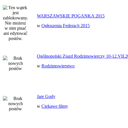
WARSZAWSKIE POGANKA 2015
w
Ogłoszenia Federacji 2015
Ogólnopolski Zjazd Rodzimowierczy 10-12.VII.2
w
Rodzimowierstwo
Jare Gody
w
Ciekawe filmy