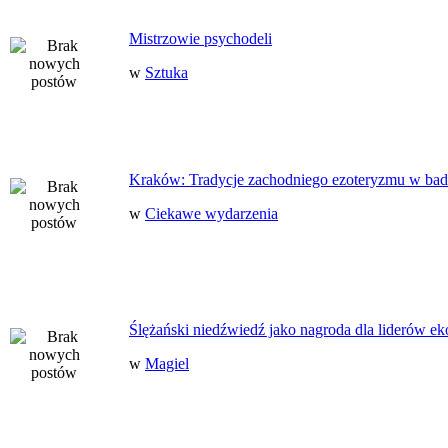
Mistrzowie psychodeli
w
Sztuka
Kraków: Tradycje zachodniego ezoteryzmu w bad
w
Ciekawe wydarzenia
Ślężański niedźwiedź jako nagroda dla liderów ek
w
Magiel