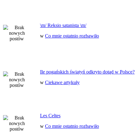
\m/ Reksio satanista \m/
w
Co mnie ostatnio rozbawiło
Ile pogańskich świątyń odkryto dotąd w Polsce?
w
Ciekawe artykuły
Les Celtes
w
Co mnie ostatnio rozbawiło