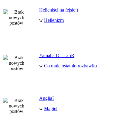
Helleniści na fejsie:)
w
Hellenizm
Yamaha DT 125R
w
Co mnie ostatnio rozbawiło
Anglia?
w
Magiel