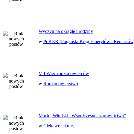
Wyczyn na okrągłe urodziny
w
PoKER (Pogański Krąg Emerytów i Rencistów
VII Wiec rodzimowierców
w
Rodzimowierstwo
Maciej Witulski "Współczesne czarownictwo"
w
Ciekawe lektury