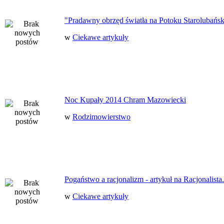
"Pradawny obrzęd światła na Potoku Starolubańs
w
Ciekawe artykuły
Noc Kupały 2014 Chram Mazowiecki
w
Rodzimowierstwo
Pogaństwo a racjonalizm - artykuł na Racjonalista.
w
Ciekawe artykuły