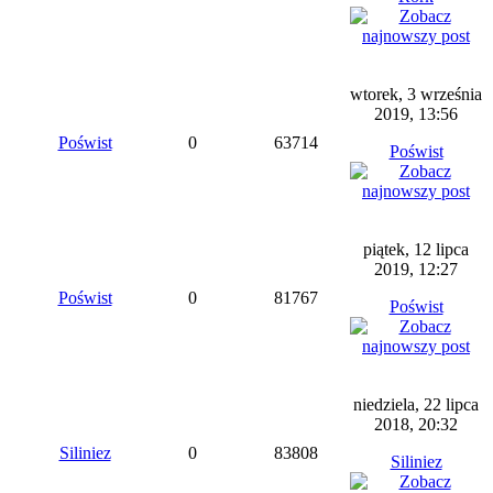
wtorek, 3 września
2019, 13:56
Poświst
0
63714
Poświst
piątek, 12 lipca
2019, 12:27
Poświst
0
81767
Poświst
niedziela, 22 lipca
2018, 20:32
Siliniez
0
83808
Siliniez