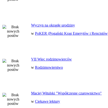
Wyczyn na okrągłe urodziny
w
PoKER (Pogański Krąg Emerytów i Rencistów
VII Wiec rodzimowierców
w
Rodzimowierstwo
Maciej Witulski "Współczesne czarownictwo"
w
Ciekawe lektury