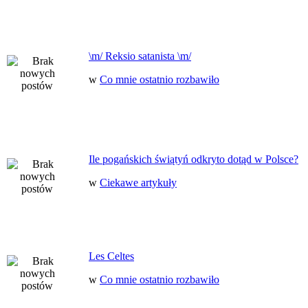
\m/ Reksio satanista \m/
w
Co mnie ostatnio rozbawiło
Ile pogańskich świątyń odkryto dotąd w Polsce?
w
Ciekawe artykuły
Les Celtes
w
Co mnie ostatnio rozbawiło