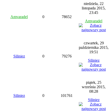
niedziela, 22
listopada 2015,
23:45
Amvaradel
0
78652
Amvaradel
czwartek, 29
października 2015,
19:51
Siliniez
0
79276
Siliniez
piątek, 25
września 2015,
08:28
Siliniez
0
101761
Siliniez