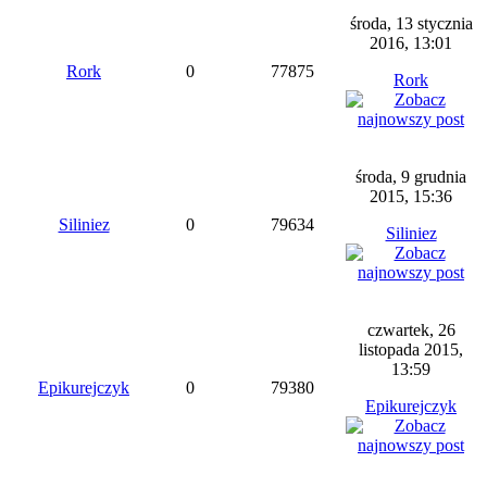
środa, 13 stycznia
2016, 13:01
Rork
0
77875
Rork
środa, 9 grudnia
2015, 15:36
Siliniez
0
79634
Siliniez
czwartek, 26
listopada 2015,
13:59
Epikurejczyk
0
79380
Epikurejczyk