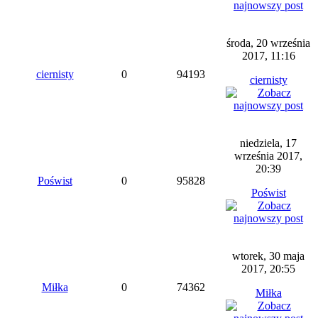
środa, 20 września
2017, 11:16
ciernisty
0
94193
ciernisty
niedziela, 17
września 2017,
20:39
Poświst
0
95828
Poświst
wtorek, 30 maja
2017, 20:55
Miłka
0
74362
Miłka