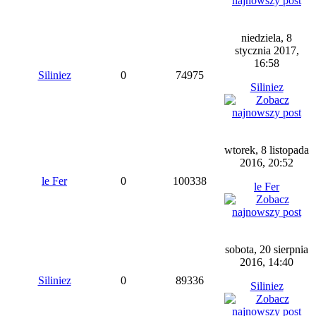
niedziela, 8
stycznia 2017,
16:58
Siliniez
0
74975
Siliniez
wtorek, 8 listopada
2016, 20:52
le Fer
0
100338
le Fer
sobota, 20 sierpnia
2016, 14:40
Siliniez
0
89336
Siliniez