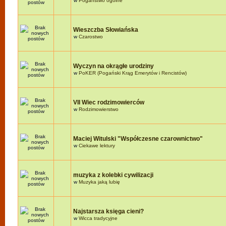
w
Pogaństwo ogólne
Wieszczba Słowiańska
w
Czarostwo
Wyczyn na okrągłe urodziny
w
PoKER (Pogański Krąg Emerytów i Rencistów)
VII Wiec rodzimowierców
w
Rodzimowierstwo
Maciej Witulski "Współczesne czarownictwo"
w
Ciekawe lektury
muzyka z kolebki cywilizacji
w
Muzyka jaką lubię
Najstarsza księga cieni?
w
Wicca tradycyjne