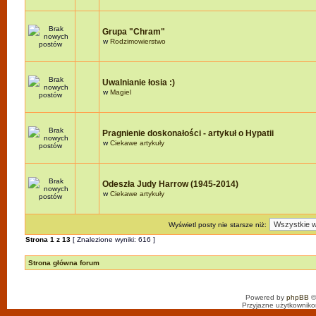
Grupa "Chram"
w
Rodzimowierstwo
Uwalnianie łosia :)
w
Magiel
Pragnienie doskonałości - artykuł o Hypatii
w
Ciekawe artykuły
Odeszła Judy Harrow (1945-2014)
w
Ciekawe artykuły
Wyświetl posty nie starsze niż:
Strona
1
z
13
[ Znalezione wyniki: 616 ]
Strona główna forum
Powered by
phpBB
©
Przyjazne użytkowniko