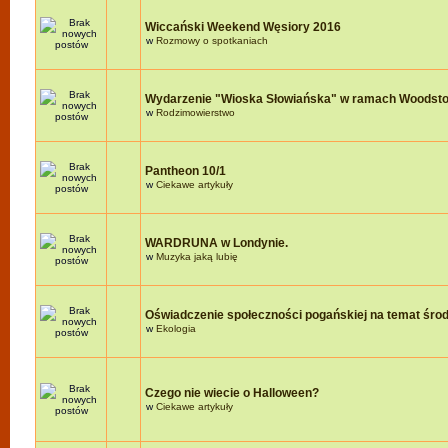
Wiccański Weekend Węsiory 2016
w
Rozmowy o spotkaniach
Wydarzenie "Wioska Słowiańska" w ramach Woodst
w
Rodzimowierstwo
Pantheon 10/1
w
Ciekawe artykuły
WARDRUNA w Londynie.
w
Muzyka jaką lubię
Oświadczenie społeczności pogańskiej na temat śro
w
Ekologia
Czego nie wiecie o Halloween?
w
Ciekawe artykuły