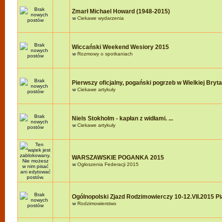
Zmarł Michael Howard (1948-2015)
w
Ciekawe wydarzenia
Wiccański Weekend Wesiory 2015
w
Rozmowy o spotkaniach
Pierwszy oficjalny, pogański pogrzeb w Wielkiej Brytan
w
Ciekawe artykuły
Niels Stokholm - kapłan z widłami. ...
w
Ciekawe artykuły
WARSZAWSKIE POGANKA 2015
w
Ogłoszenia Federacji 2015
Ogólnopolski Zjazd Rodzimowierczy 10-12.VII.2015 P
w
Rodzimowierstwo