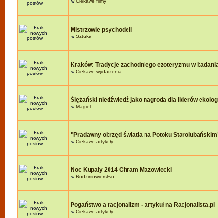
w
Ciekawe filmy
Mistrzowie psychodeli
w
Sztuka
Kraków: Tradycje zachodniego ezoteryzmu w badania
w
Ciekawe wydarzenia
Ślężański niedźwiedź jako nagroda dla liderów ekologi
w
Magiel
"Pradawny obrzęd światła na Potoku Starolubańskim
w
Ciekawe artykuły
Noc Kupały 2014 Chram Mazowiecki
w
Rodzimowierstwo
Pogaństwo a racjonalizm - artykuł na Racjonalista.pl
w
Ciekawe artykuły