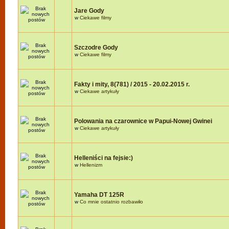
Jare Gody
w
Ciekawe filmy
Szczodre Gody
w
Ciekawe filmy
Fakty i mity, 8(781) / 2015 - 20.02.2015 r.
w
Ciekawe artykuły
Polowania na czarownice w Papui-Nowej Gwinei
w
Ciekawe artykuły
Helleniści na fejsie:)
w
Hellenizm
Yamaha DT 125R
w
Co mnie ostatnio rozbawiło