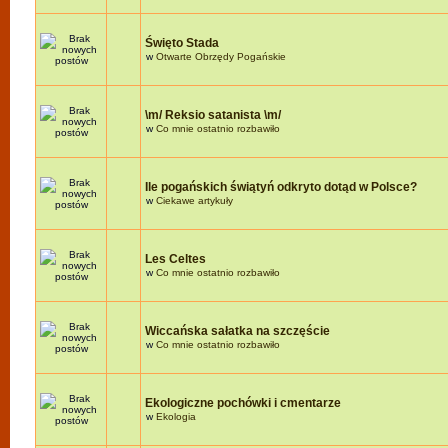
Święto Stada
w
Otwarte Obrzędy Pogańskie
\m/ Reksio satanista \m/
w
Co mnie ostatnio rozbawiło
Ile pogańskich świątyń odkryto dotąd w Polsce?
w
Ciekawe artykuły
Les Celtes
w
Co mnie ostatnio rozbawiło
Wiccańska sałatka na szczęście
w
Co mnie ostatnio rozbawiło
Ekologiczne pochówki i cmentarze
w
Ekologia