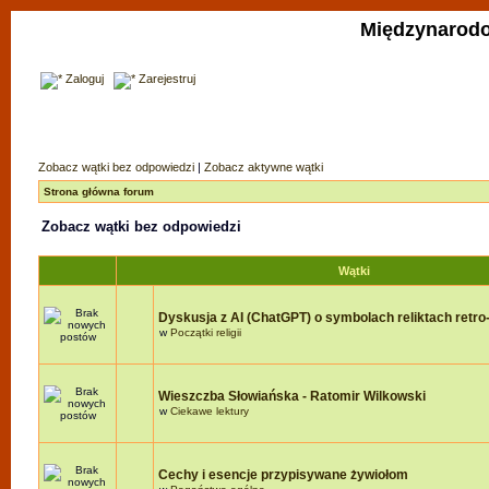
Międzynarodo
Zaloguj
Zarejestruj
Zobacz wątki bez odpowiedzi
|
Zobacz aktywne wątki
Strona główna forum
Zobacz wątki bez odpowiedzi
Wątki
Dyskusja z AI (ChatGPT) o symbolach reliktach retro-r
w
Początki religii
Wieszczba Słowiańska - Ratomir Wilkowski
w
Ciekawe lektury
Cechy i esencje przypisywane żywiołom