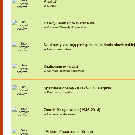
Anglia?
w
Magiel
Dziady/Samhain w Warszawie
w
Otwarte Obrzędy Pogańskie
Naukowcy zbierają pieniądze na badania słowiańskie
w
Rodzimowierstwo
Znalezione w sieci :)
w
Co mnie ostatnio rozbawiło
Spiritual Alchemy - Kraków, 23 sierpnia
w
Pogaństwo ogólne
Zmarła Margot Adler (1946-2014)
w
Ciekawe wydarzenia
"Modern Paganism in Britain"