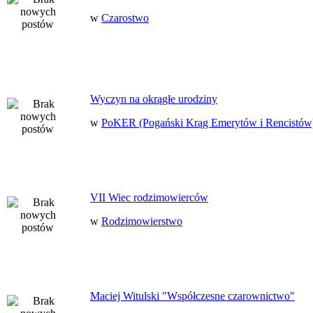
w
Czarostwo
Wyczyn na okrągłe urodziny
w
PoKER (Pogański Krąg Emerytów i Rencistów
VII Wiec rodzimowierców
w
Rodzimowierstwo
Maciej Witulski "Współczesne czarownictwo"