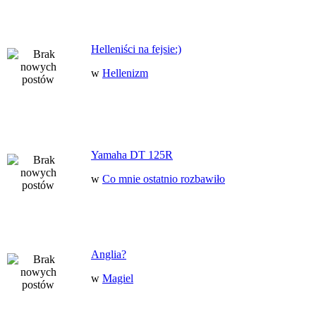
Helleniści na fejsie:)
w
Hellenizm
Yamaha DT 125R
w
Co mnie ostatnio rozbawiło
Anglia?
w
Magiel