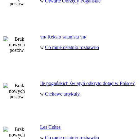
w
Otwarte Obrzędy Pogańskie
\m/ Reksio satanista \m/
w
Co mnie ostatnio rozbawiło
Ile pogańskich świątyń odkryto dotąd w Polsce?
w
Ciekawe artykuły
Les Celtes
w
Co mnie ostatnio rozbawiło