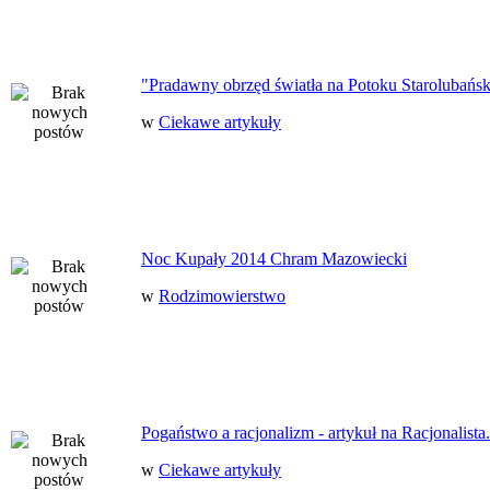
"Pradawny obrzęd światła na Potoku Starolubańs
w
Ciekawe artykuły
Noc Kupały 2014 Chram Mazowiecki
w
Rodzimowierstwo
Pogaństwo a racjonalizm - artykuł na Racjonalista.
w
Ciekawe artykuły