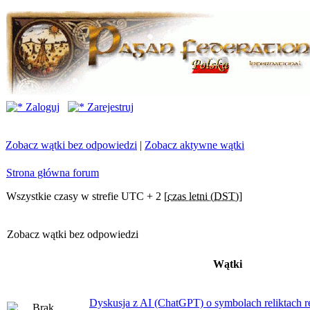
Zaloguj
Zarejestruj
Zobacz wątki bez odpowiedzi
|
Zobacz aktywne wątki
Strona główna forum
Wszystkie czasy w strefie UTC + 2 [
czas letni (DST)
]
Zobacz wątki bez odpowiedzi
Wątki
Dyskusja z AI (ChatGPT) o symbolach reliktach ret