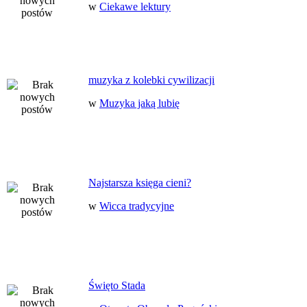
w
Ciekawe lektury
muzyka z kolebki cywilizacji
w
Muzyka jaką lubię
Najstarsza księga cieni?
w
Wicca tradycyjne
Święto Stada