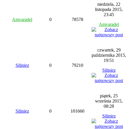
niedziela, 22
listopada 2015,
23:45
Amvaradel
0
78578
Amvaradel
czwartek, 29
października 2015,
19:51
Siliniez
0
79210
Siliniez
piątek, 25
września 2015,
08:28
Siliniez
0
101660
Siliniez