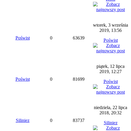
wtorek, 3 września
2019, 13:56
Poświst
0
63639
Poświst
piątek, 12 lipca
2019, 12:27
Poświst
0
81699
Poświst
niedziela, 22 lipca
2018, 20:32
Siliniez
0
83737
Siliniez