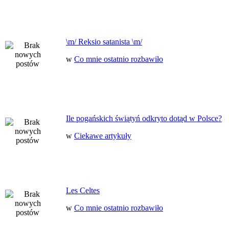
\m/ Reksio satanista \m/
w
Co mnie ostatnio rozbawiło
Ile pogańskich świątyń odkryto dotąd w Polsce?
w
Ciekawe artykuły
Les Celtes
w
Co mnie ostatnio rozbawiło