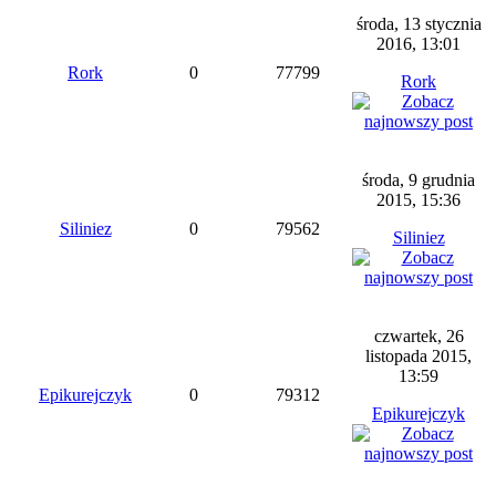
środa, 13 stycznia
2016, 13:01
Rork
0
77799
Rork
środa, 9 grudnia
2015, 15:36
Siliniez
0
79562
Siliniez
czwartek, 26
listopada 2015,
13:59
Epikurejczyk
0
79312
Epikurejczyk