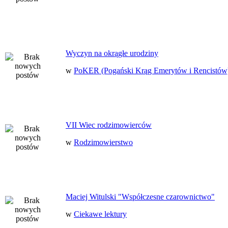
Wyczyn na okrągłe urodziny
w
PoKER (Pogański Krąg Emerytów i Rencistów
VII Wiec rodzimowierców
w
Rodzimowierstwo
Maciej Witulski "Współczesne czarownictwo"
w
Ciekawe lektury