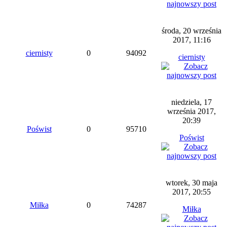
środa, 20 września
2017, 11:16
ciernisty
0
94092
ciernisty
niedziela, 17
września 2017,
20:39
Poświst
0
95710
Poświst
wtorek, 30 maja
2017, 20:55
Miłka
0
74287
Miłka