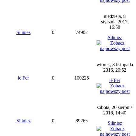
niedziela, 8
stycznia 2017,
16:58
Siliniez
0
74902
Siliniez
wtorek, 8 listopada
2016, 20:52
le Fer
0
100225
le Fer
sobota, 20 sierpnia
2016, 14:40
Siliniez
0
89265
Siliniez