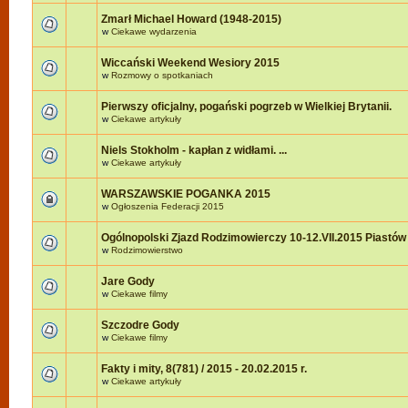
Zmarł Michael Howard (1948-2015)
w
Ciekawe wydarzenia
Wiccański Weekend Wesiory 2015
w
Rozmowy o spotkaniach
Pierwszy oficjalny, pogański pogrzeb w Wielkiej Brytanii.
w
Ciekawe artykuły
Niels Stokholm - kapłan z widłami. ...
w
Ciekawe artykuły
WARSZAWSKIE POGANKA 2015
w
Ogłoszenia Federacji 2015
Ogólnopolski Zjazd Rodzimowierczy 10-12.VII.2015 Piastów
w
Rodzimowierstwo
Jare Gody
w
Ciekawe filmy
Szczodre Gody
w
Ciekawe filmy
Fakty i mity, 8(781) / 2015 - 20.02.2015 r.
w
Ciekawe artykuły