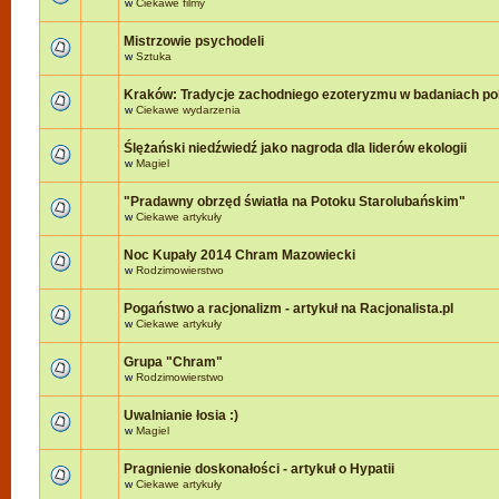
w
Ciekawe filmy
Mistrzowie psychodeli
w
Sztuka
Kraków: Tradycje zachodniego ezoteryzmu w badaniach po
w
Ciekawe wydarzenia
Ślężański niedźwiedź jako nagroda dla liderów ekologii
w
Magiel
"Pradawny obrzęd światła na Potoku Starolubańskim"
w
Ciekawe artykuły
Noc Kupały 2014 Chram Mazowiecki
w
Rodzimowierstwo
Pogaństwo a racjonalizm - artykuł na Racjonalista.pl
w
Ciekawe artykuły
Grupa "Chram"
w
Rodzimowierstwo
Uwalnianie łosia :)
w
Magiel
Pragnienie doskonałości - artykuł o Hypatii
w
Ciekawe artykuły