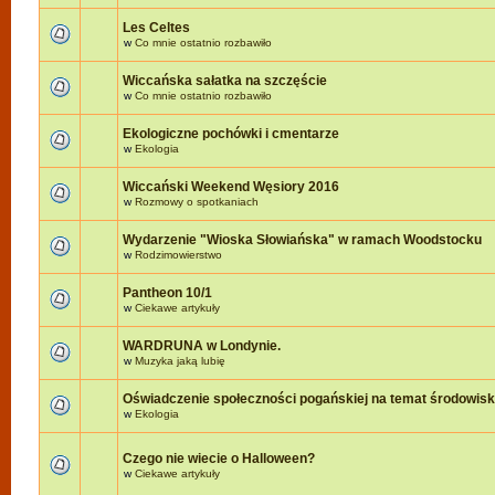
Les Celtes
w
Co mnie ostatnio rozbawiło
Wiccańska sałatka na szczęście
w
Co mnie ostatnio rozbawiło
Ekologiczne pochówki i cmentarze
w
Ekologia
Wiccański Weekend Węsiory 2016
w
Rozmowy o spotkaniach
Wydarzenie "Wioska Słowiańska" w ramach Woodstocku
w
Rodzimowierstwo
Pantheon 10/1
w
Ciekawe artykuły
WARDRUNA w Londynie.
w
Muzyka jaką lubię
Oświadczenie społeczności pogańskiej na temat środowis
w
Ekologia
Czego nie wiecie o Halloween?
w
Ciekawe artykuły