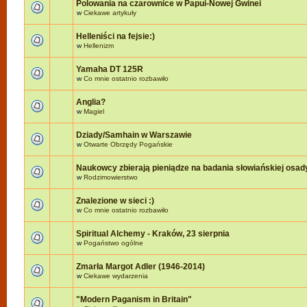
Polowania na czarownice w Papui-Nowej Gwinei
w
Ciekawe artykuły
Helleniści na fejsie:)
w
Hellenizm
Yamaha DT 125R
w
Co mnie ostatnio rozbawiło
Anglia?
w
Magiel
Dziady/Samhain w Warszawie
w
Otwarte Obrzędy Pogańskie
Naukowcy zbierają pieniądze na badania słowiańskiej osad
w
Rodzimowierstwo
Znalezione w sieci :)
w
Co mnie ostatnio rozbawiło
Spiritual Alchemy - Kraków, 23 sierpnia
w
Pogaństwo ogólne
Zmarła Margot Adler (1946-2014)
w
Ciekawe wydarzenia
"Modern Paganism in Britain"