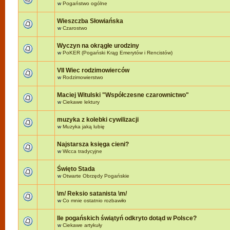
w
Pogaństwo ogólne
Wieszczba Słowiańska
w
Czarostwo
Wyczyn na okrągłe urodziny
w
PoKER (Pogański Krąg Emerytów i Rencistów)
VII Wiec rodzimowierców
w
Rodzimowierstwo
Maciej Witulski "Współczesne czarownictwo"
w
Ciekawe lektury
muzyka z kolebki cywilizacji
w
Muzyka jaką lubię
Najstarsza księga cieni?
w
Wicca tradycyjne
Święto Stada
w
Otwarte Obrzędy Pogańskie
\m/ Reksio satanista \m/
w
Co mnie ostatnio rozbawiło
Ile pogańskich świątyń odkryto dotąd w Polsce?
w
Ciekawe artykuły