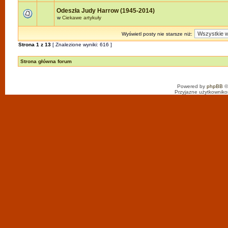
Odeszła Judy Harrow (1945-2014)
w
Ciekawe artykuły
Wyświetl posty nie starsze niż:
Strona
1
z
13
[ Znalezione wyniki: 616 ]
Strona główna forum
Powered by
phpBB
©
Przyjazne użytkowniko