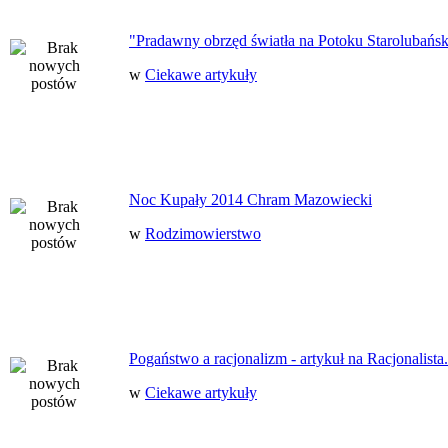
"Pradawny obrzęd światła na Potoku Starolubańs
w
Ciekawe artykuły
Noc Kupały 2014 Chram Mazowiecki
w
Rodzimowierstwo
Pogaństwo a racjonalizm - artykuł na Racjonalista.
w
Ciekawe artykuły