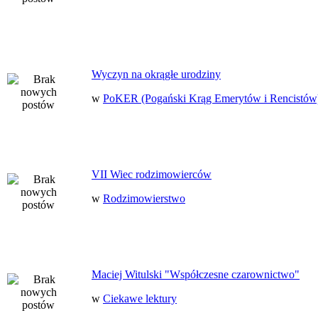
Wyczyn na okrągłe urodziny
w
PoKER (Pogański Krąg Emerytów i Rencistów
VII Wiec rodzimowierców
w
Rodzimowierstwo
Maciej Witulski "Współczesne czarownictwo"
w
Ciekawe lektury