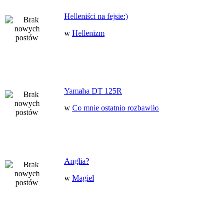
Helleniści na fejsie:)
w
Hellenizm
Yamaha DT 125R
w
Co mnie ostatnio rozbawiło
Anglia?
w
Magiel