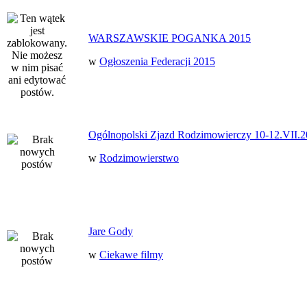
WARSZAWSKIE POGANKA 2015
w
Ogłoszenia Federacji 2015
Ogólnopolski Zjazd Rodzimowierczy 10-12.VII.2
w
Rodzimowierstwo
Jare Gody
w
Ciekawe filmy