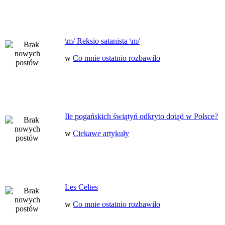
\m/ Reksio satanista \m/
w
Co mnie ostatnio rozbawiło
Ile pogańskich świątyń odkryto dotąd w Polsce?
w
Ciekawe artykuły
Les Celtes
w
Co mnie ostatnio rozbawiło