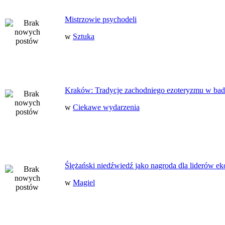
Mistrzowie psychodeli
w
Sztuka
Kraków: Tradycje zachodniego ezoteryzmu w bad
w
Ciekawe wydarzenia
Ślężański niedźwiedź jako nagroda dla liderów ek
w
Magiel