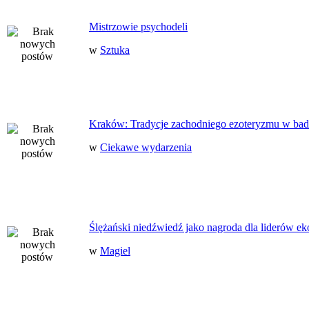
Mistrzowie psychodeli
w
Sztuka
Kraków: Tradycje zachodniego ezoteryzmu w bad
w
Ciekawe wydarzenia
Ślężański niedźwiedź jako nagroda dla liderów ek
w
Magiel