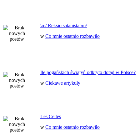
\m/ Reksio satanista \m/
w
Co mnie ostatnio rozbawiło
Ile pogańskich świątyń odkryto dotąd w Polsce?
w
Ciekawe artykuły
Les Celtes
w
Co mnie ostatnio rozbawiło