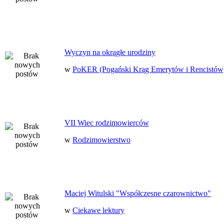
Wyczyn na okrągłe urodziny
w
PoKER (Pogański Krąg Emerytów i Rencistów
VII Wiec rodzimowierców
w
Rodzimowierstwo
Maciej Witulski "Współczesne czarownictwo"
w
Ciekawe lektury