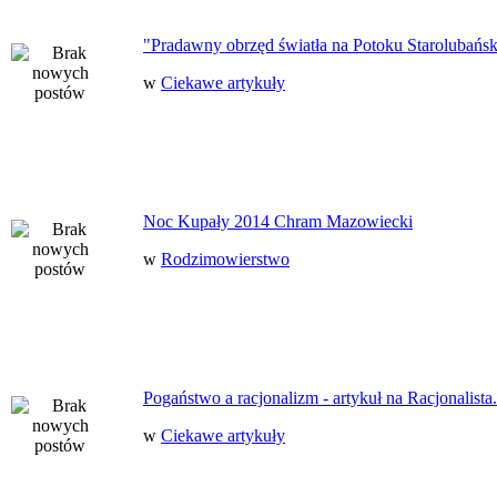
"Pradawny obrzęd światła na Potoku Starolubańs
w
Ciekawe artykuły
Noc Kupały 2014 Chram Mazowiecki
w
Rodzimowierstwo
Pogaństwo a racjonalizm - artykuł na Racjonalista.
w
Ciekawe artykuły