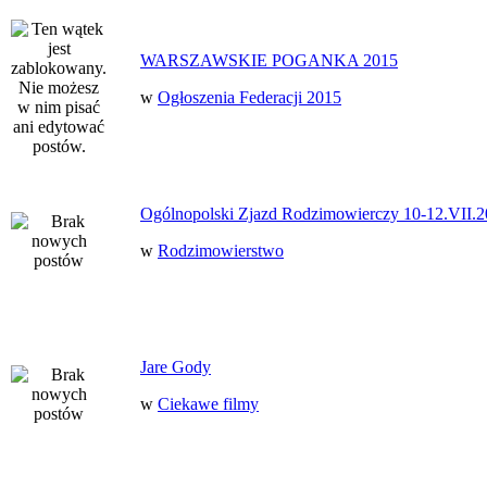
WARSZAWSKIE POGANKA 2015
w
Ogłoszenia Federacji 2015
Ogólnopolski Zjazd Rodzimowierczy 10-12.VII.2
w
Rodzimowierstwo
Jare Gody
w
Ciekawe filmy