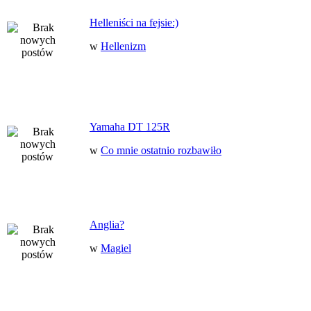
Helleniści na fejsie:)
w
Hellenizm
Yamaha DT 125R
w
Co mnie ostatnio rozbawiło
Anglia?
w
Magiel