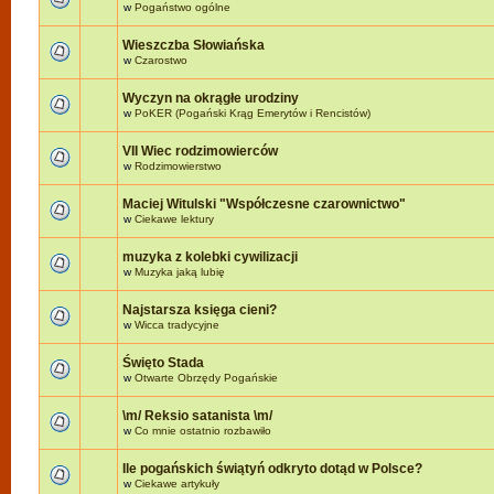
w
Pogaństwo ogólne
Wieszczba Słowiańska
w
Czarostwo
Wyczyn na okrągłe urodziny
w
PoKER (Pogański Krąg Emerytów i Rencistów)
VII Wiec rodzimowierców
w
Rodzimowierstwo
Maciej Witulski "Współczesne czarownictwo"
w
Ciekawe lektury
muzyka z kolebki cywilizacji
w
Muzyka jaką lubię
Najstarsza księga cieni?
w
Wicca tradycyjne
Święto Stada
w
Otwarte Obrzędy Pogańskie
\m/ Reksio satanista \m/
w
Co mnie ostatnio rozbawiło
Ile pogańskich świątyń odkryto dotąd w Polsce?
w
Ciekawe artykuły