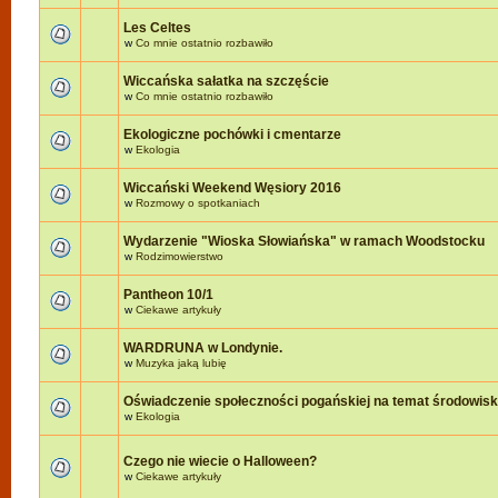
Les Celtes
w
Co mnie ostatnio rozbawiło
Wiccańska sałatka na szczęście
w
Co mnie ostatnio rozbawiło
Ekologiczne pochówki i cmentarze
w
Ekologia
Wiccański Weekend Węsiory 2016
w
Rozmowy o spotkaniach
Wydarzenie "Wioska Słowiańska" w ramach Woodstocku
w
Rodzimowierstwo
Pantheon 10/1
w
Ciekawe artykuły
WARDRUNA w Londynie.
w
Muzyka jaką lubię
Oświadczenie społeczności pogańskiej na temat środowis
w
Ekologia
Czego nie wiecie o Halloween?
w
Ciekawe artykuły