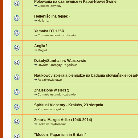
Polowania na czarownice w Papui-Nowej Gwinei
w
Ciekawe artykuły
Helleniści na fejsie:)
w
Hellenizm
Yamaha DT 125R
w
Co mnie ostatnio rozbawiło
Anglia?
w
Magiel
Dziady/Samhain w Warszawie
w
Otwarte Obrzędy Pogańskie
Naukowcy zbierają pieniądze na badania słowiańskiej osad
w
Rodzimowierstwo
Znalezione w sieci :)
w
Co mnie ostatnio rozbawiło
Spiritual Alchemy - Kraków, 23 sierpnia
w
Pogaństwo ogólne
Zmarła Margot Adler (1946-2014)
w
Ciekawe wydarzenia
"Modern Paganism in Britain"