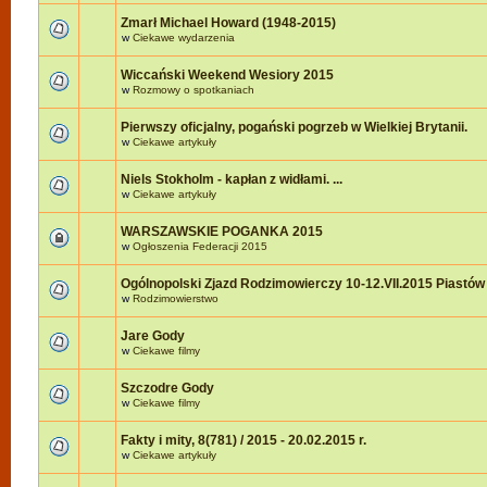
Zmarł Michael Howard (1948-2015)
w
Ciekawe wydarzenia
Wiccański Weekend Wesiory 2015
w
Rozmowy o spotkaniach
Pierwszy oficjalny, pogański pogrzeb w Wielkiej Brytanii.
w
Ciekawe artykuły
Niels Stokholm - kapłan z widłami. ...
w
Ciekawe artykuły
WARSZAWSKIE POGANKA 2015
w
Ogłoszenia Federacji 2015
Ogólnopolski Zjazd Rodzimowierczy 10-12.VII.2015 Piastów
w
Rodzimowierstwo
Jare Gody
w
Ciekawe filmy
Szczodre Gody
w
Ciekawe filmy
Fakty i mity, 8(781) / 2015 - 20.02.2015 r.
w
Ciekawe artykuły