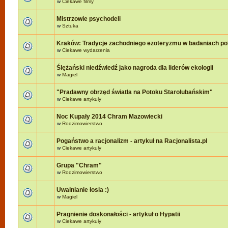
w
Ciekawe filmy
Mistrzowie psychodeli
w
Sztuka
Kraków: Tradycje zachodniego ezoteryzmu w badaniach po
w
Ciekawe wydarzenia
Ślężański niedźwiedź jako nagroda dla liderów ekologii
w
Magiel
"Pradawny obrzęd światła na Potoku Starolubańskim"
w
Ciekawe artykuły
Noc Kupały 2014 Chram Mazowiecki
w
Rodzimowierstwo
Pogaństwo a racjonalizm - artykuł na Racjonalista.pl
w
Ciekawe artykuły
Grupa "Chram"
w
Rodzimowierstwo
Uwalnianie łosia :)
w
Magiel
Pragnienie doskonałości - artykuł o Hypatii
w
Ciekawe artykuły