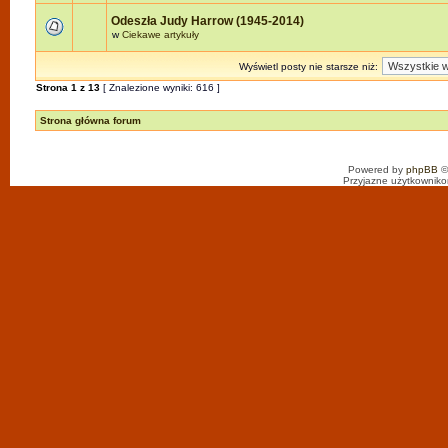
Odeszła Judy Harrow (1945-2014)
w
Ciekawe artykuły
Wyświetl posty nie starsze niż:
Strona
1
z
13
[ Znalezione wyniki: 616 ]
Strona główna forum
Powered by
phpBB
©
Przyjazne użytkowniko