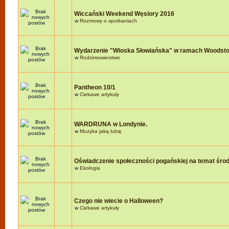
Wiccański Weekend Węsiory 2016
w
Rozmowy o spotkaniach
Wydarzenie "Wioska Słowiańska" w ramach Woodst
w
Rodzimowierstwo
Pantheon 10/1
w
Ciekawe artykuły
WARDRUNA w Londynie.
w
Muzyka jaką lubię
Oświadczenie społeczności pogańskiej na temat śro
w
Ekologia
Czego nie wiecie o Halloween?
w
Ciekawe artykuły