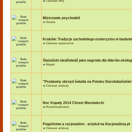
w
Ciekawe filmy
Mistrzowie psychodeli
w
Sztuka
Kraków: Tradycje zachodniego ezoteryzmu w badania
w
Ciekawe wydarzenia
Ślężański niedźwiedź jako nagroda dla liderów ekologi
w
Magiel
"Pradawny obrzęd światła na Potoku Starolubańskim
w
Ciekawe artykuły
Noc Kupały 2014 Chram Mazowiecki
w
Rodzimowierstwo
Pogaństwo a racjonalizm - artykuł na Racjonalista.pl
w
Ciekawe artykuły