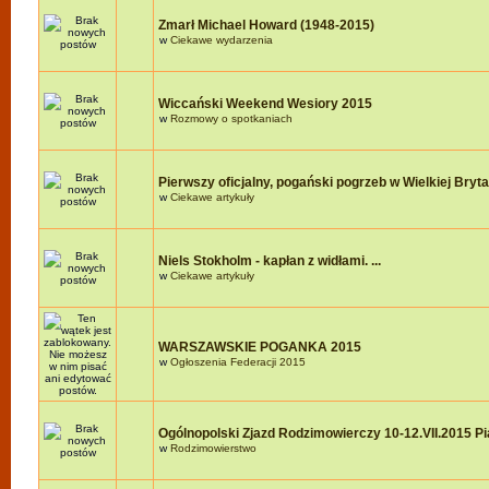
Zmarł Michael Howard (1948-2015)
w
Ciekawe wydarzenia
Wiccański Weekend Wesiory 2015
w
Rozmowy o spotkaniach
Pierwszy oficjalny, pogański pogrzeb w Wielkiej Brytan
w
Ciekawe artykuły
Niels Stokholm - kapłan z widłami. ...
w
Ciekawe artykuły
WARSZAWSKIE POGANKA 2015
w
Ogłoszenia Federacji 2015
Ogólnopolski Zjazd Rodzimowierczy 10-12.VII.2015 P
w
Rodzimowierstwo