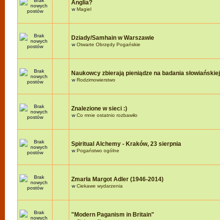
Anglia?
w
Magiel
Dziady/Samhain w Warszawie
w
Otwarte Obrzędy Pogańskie
Naukowcy zbierają pieniądze na badania słowiańskie
w
Rodzimowierstwo
Znalezione w sieci :)
w
Co mnie ostatnio rozbawiło
Spiritual Alchemy - Kraków, 23 sierpnia
w
Pogaństwo ogólne
Zmarła Margot Adler (1946-2014)
w
Ciekawe wydarzenia
"Modern Paganism in Britain"