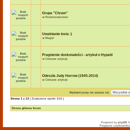
Grupa "Chram"
w
Rodzimowierstwo
Uwalnianie łosia :)
w
Magiel
Pragnienie doskonałości - artykuł o Hypatii
w
Ciekawe artykuły
Odeszła Judy Harrow (1945-2014)
w
Ciekawe artykuły
Wyświetl posty nie starsze niż:
Strona
1
z
13
[ Znalezione wyniki: 616 ]
Strona główna forum
Powered by
phpBB
©
Przyjazne użytkowniko