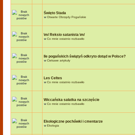
Święto Stada
w
Otwarte Obrzędy Pogańskie
\m/ Reksio satanista \m/
w
Co mnie ostatnio rozbawiło
Ile pogańskich świątyń odkryto dotąd w Polsce?
w
Ciekawe artykuły
Les Celtes
w
Co mnie ostatnio rozbawiło
Wiccańska sałatka na szczęście
w
Co mnie ostatnio rozbawiło
Ekologiczne pochówki i cmentarze
w
Ekologia