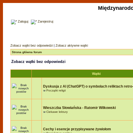
Międzynarodo
Zaloguj
Zarejestruj
Zobacz wątki bez odpowiedzi
|
Zobacz aktywne wątki
Strona główna forum
Zobacz wątki bez odpowiedzi
Wątki
Dyskusja z AI (ChatGPT) o symbolach reliktach retro-r
w
Początki religii
Wieszczba Słowiańska - Ratomir Wilkowski
w
Ciekawe lektury
Cechy i esencje przypisywane żywiołom