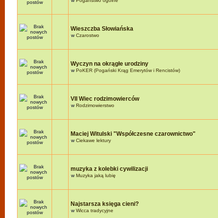
w
Pogaństwo ogólne
Wieszczba Słowiańska
w
Czarostwo
Wyczyn na okrągłe urodziny
w
PoKER (Pogański Krąg Emerytów i Rencistów)
VII Wiec rodzimowierców
w
Rodzimowierstwo
Maciej Witulski "Współczesne czarownictwo"
w
Ciekawe lektury
muzyka z kolebki cywilizacji
w
Muzyka jaką lubię
Najstarsza księga cieni?
w
Wicca tradycyjne