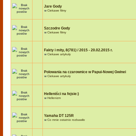
Jare Gody
w
Ciekawe filmy
Szczodre Gody
w
Ciekawe filmy
Fakty i mity, 8(781) / 2015 - 20.02.2015 r.
w
Ciekawe artykuły
Polowania na czarownice w Papui-Nowej Gwinei
w
Ciekawe artykuły
Helleniści na fejsie:)
w
Hellenizm
Yamaha DT 125R
w
Co mnie ostatnio rozbawiło