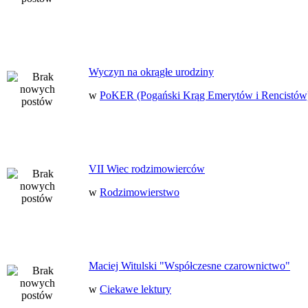
Wyczyn na okrągłe urodziny
w
PoKER (Pogański Krąg Emerytów i Rencistów
VII Wiec rodzimowierców
w
Rodzimowierstwo
Maciej Witulski "Współczesne czarownictwo"
w
Ciekawe lektury