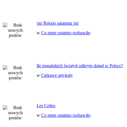
\m/ Reksio satanista \m/
w
Co mnie ostatnio rozbawiło
Ile pogańskich świątyń odkryto dotąd w Polsce?
w
Ciekawe artykuły
Les Celtes
w
Co mnie ostatnio rozbawiło