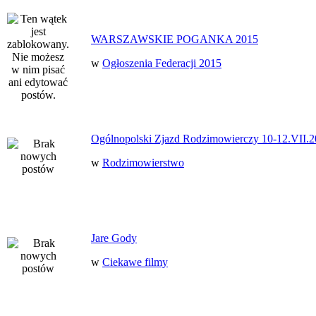
WARSZAWSKIE POGANKA 2015
w
Ogłoszenia Federacji 2015
Ogólnopolski Zjazd Rodzimowierczy 10-12.VII.2
w
Rodzimowierstwo
Jare Gody
w
Ciekawe filmy