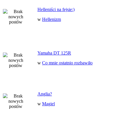
Helleniści na fejsie:)
w
Hellenizm
Yamaha DT 125R
w
Co mnie ostatnio rozbawiło
Anglia?
w
Magiel