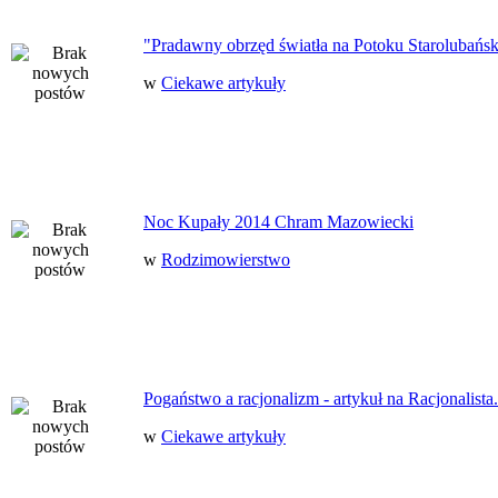
"Pradawny obrzęd światła na Potoku Starolubańs
w
Ciekawe artykuły
Noc Kupały 2014 Chram Mazowiecki
w
Rodzimowierstwo
Pogaństwo a racjonalizm - artykuł na Racjonalista.
w
Ciekawe artykuły