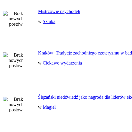
Mistrzowie psychodeli
w
Sztuka
Kraków: Tradycje zachodniego ezoteryzmu w bad
w
Ciekawe wydarzenia
Ślężański niedźwiedź jako nagroda dla liderów ek
w
Magiel