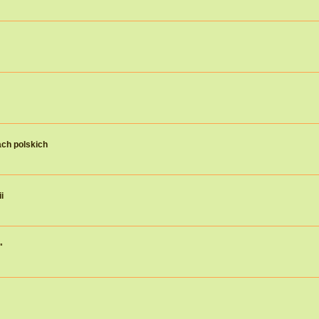
ch polskich
i
"