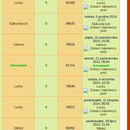
Lucky
0
82168
Lucky
sobota, 6 grudnia 2014,
17:27
Epikurejczyk
0
98635
Epikurejczyk
piątek, 31 października
2014, 15:05
Jakkun
0
78518
Jakkun
wtorek, 21 października
2014, 09:04
Amvaradel
0
81714
Amvaradel
sobota, 6 września
2014, 12:20
Lucky
0
78540
Lucky
poniedziałek, 11 sierpnia
2014, 05:05
Lucky
0
78013
Lucky
poniedziałek, 28 lipca
2014, 21:04
Siliniez
0
80092
Siliniez