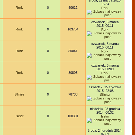
środa, 11 marca 2015,
15:34
Rork
0
80612
Rork
czwartek, 5 marca
2015, 00:11
Rork
0
103754
Rork
czwartek, 5 marca
2015, 00:11
Rork
0
80041
Rork
czwartek, 5 marca
2015, 00:09
Rork
0
80805
Rork
czwartek, 15 stycznia
2015, 22:08
Siliniez
0
78738
Siliniez
niedziela, 28 grudnia
2014, 00:32
Iselor
0
100301
Iselor
środa, 24 grudnia 2014,
07:09