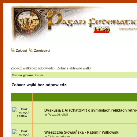
Zaloguj
Zarejestruj
Zobacz wątki bez odpowiedzi
|
Zobacz aktywne wątki
Strona główna forum
Zobacz wątki bez odpowiedzi
Dyskusja z AI (ChatGPT) o symbolach reliktach retro-r
w
Początki religii
Wieszczba Słowiańska - Ratomir Wilkowski
w
Ciekawe lektury