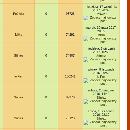
niedziela, 17 września
2017, 20:39
Poświst
0
95723
Poświst
wtorek, 30 maja 2017,
20:55
Miłka
0
74291
Miłka
niedziela, 8 stycznia
2017, 16:58
Siliniez
0
74907
Siliniez
wtorek, 8 listopada
2016, 20:52
le Fer
0
100241
le Fer
sobota, 20 sierpnia
2016, 14:40
Siliniez
0
89270
Siliniez
środa, 15 czerwca
2016, 22:19
Siliniez
0
78123
Siliniez