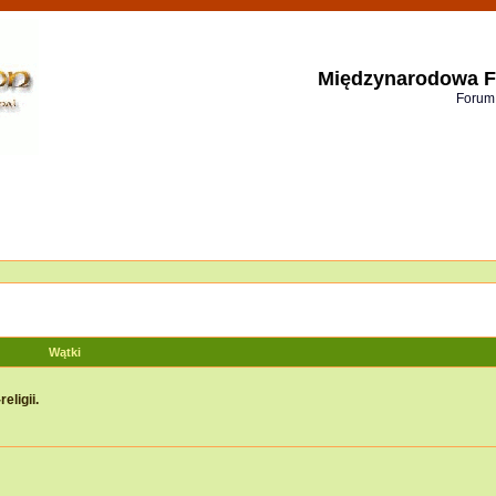
Międzynarodowa F
Forum
Wątki
eligii.