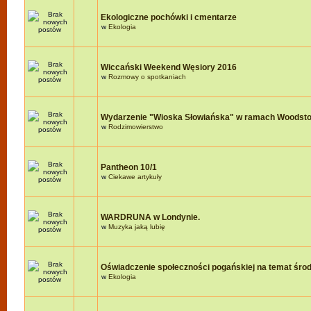
Ekologiczne pochówki i cmentarze
w
Ekologia
Wiccański Weekend Węsiory 2016
w
Rozmowy o spotkaniach
Wydarzenie "Wioska Słowiańska" w ramach Woodst
w
Rodzimowierstwo
Pantheon 10/1
w
Ciekawe artykuły
WARDRUNA w Londynie.
w
Muzyka jaką lubię
Oświadczenie społeczności pogańskiej na temat śro
w
Ekologia