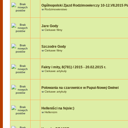
Ogólnopolski Zjazd Rodzimowierczy 10-12.VII.2015 P
w
Rodzimowierstwo
Jare Gody
w
Ciekawe filmy
Szczodre Gody
w
Ciekawe filmy
Fakty i mity, 8(781) / 2015 - 20.02.2015 r.
w
Ciekawe artykuły
Polowania na czarownice w Papui-Nowej Gwinei
w
Ciekawe artykuły
Helleniści na fejsie:)
w
Hellenizm