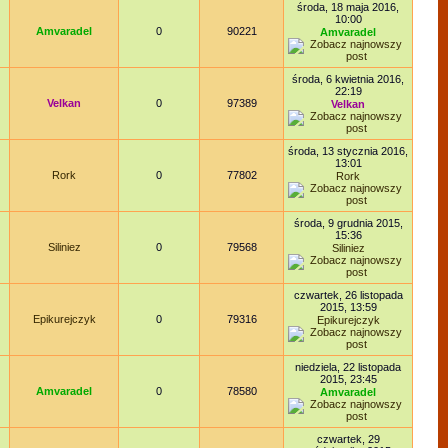
środa, 18 maja 2016,
10:00
Amvaradel
0
90221
Amvaradel
środa, 6 kwietnia 2016,
22:19
Velkan
0
97389
Velkan
środa, 13 stycznia 2016,
13:01
Rork
0
77802
Rork
środa, 9 grudnia 2015,
15:36
Siliniez
0
79568
Siliniez
czwartek, 26 listopada
2015, 13:59
Epikurejczyk
0
79316
Epikurejczyk
niedziela, 22 listopada
2015, 23:45
Amvaradel
0
78580
Amvaradel
czwartek, 29