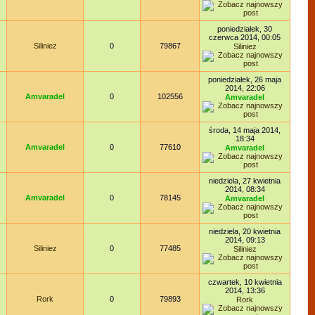
poniedziałek, 30
czerwca 2014, 00:05
Siliniez
0
79867
Siliniez
poniedziałek, 26 maja
2014, 22:06
Amvaradel
0
102556
Amvaradel
środa, 14 maja 2014,
18:34
Amvaradel
0
77610
Amvaradel
niedziela, 27 kwietnia
2014, 08:34
Amvaradel
0
78145
Amvaradel
niedziela, 20 kwietnia
2014, 09:13
Siliniez
0
77485
Siliniez
czwartek, 10 kwietnia
2014, 13:36
Rork
0
79893
Rork