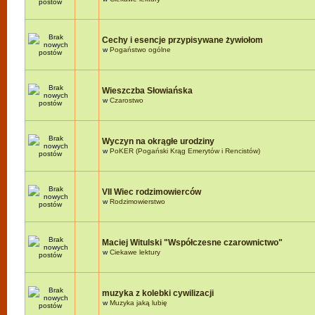
Cechy i esencje przypisywane żywiołom
w
Pogaństwo ogólne
Wieszczba Słowiańska
w
Czarostwo
Wyczyn na okrągłe urodziny
w
PoKER (Pogański Krąg Emerytów i Rencistów)
VII Wiec rodzimowierców
w
Rodzimowierstwo
Maciej Witulski "Współczesne czarownictwo"
w
Ciekawe lektury
muzyka z kolebki cywilizacji
w
Muzyka jaką lubię