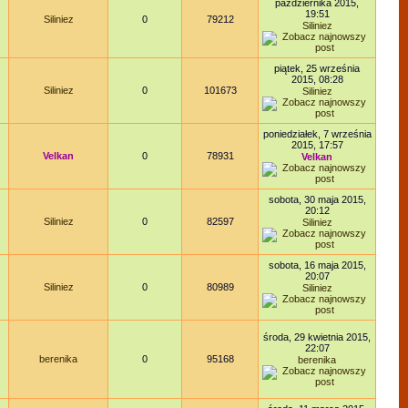
października 2015,
19:51
Siliniez
0
79212
Siliniez
piątek, 25 września
2015, 08:28
Siliniez
0
101673
Siliniez
poniedziałek, 7 września
2015, 17:57
Velkan
0
78931
Velkan
sobota, 30 maja 2015,
20:12
Siliniez
0
82597
Siliniez
sobota, 16 maja 2015,
20:07
Siliniez
0
80989
Siliniez
środa, 29 kwietnia 2015,
22:07
berenika
0
95168
berenika