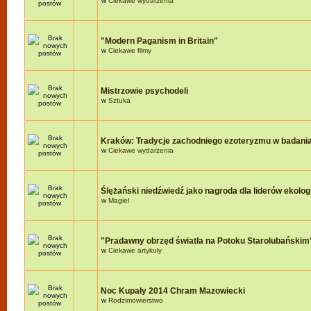
w
Ciekawe wydarzenia
"Modern Paganism in Britain"
w
Ciekawe filmy
Mistrzowie psychodeli
w
Sztuka
Kraków: Tradycje zachodniego ezoteryzmu w badania
w
Ciekawe wydarzenia
Ślężański niedźwiedź jako nagroda dla liderów ekologi
w
Magiel
"Pradawny obrzęd światła na Potoku Starolubańskim
w
Ciekawe artykuły
Noc Kupały 2014 Chram Mazowiecki
w
Rodzimowierstwo