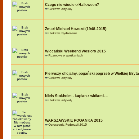
Czego nie wiecie o Halloween?
w
Ciekawe artykuły
Zmarł Michael Howard (1948-2015)
w
Ciekawe wydarzenia
Wiccański Weekend Wesiory 2015
w
Rozmowy o spotkaniach
Pierwszy oficjalny, pogański pogrzeb w Wielkiej Brytan
w
Ciekawe artykuły
Niels Stokholm - kapłan z widłami. ...
w
Ciekawe artykuły
WARSZAWSKIE POGANKA 2015
w
Ogłoszenia Federacji 2015