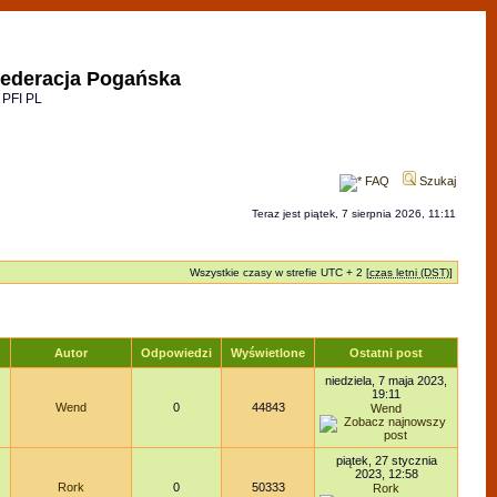
ederacja Pogańska
 PFI PL
FAQ
Szukaj
Teraz jest piątek, 7 sierpnia 2026, 11:11
Wszystkie czasy w strefie UTC + 2 [
czas letni (DST)
]
Autor
Odpowiedzi
Wyświetlone
Ostatni post
niedziela, 7 maja 2023,
19:11
Wend
0
44843
Wend
piątek, 27 stycznia
2023, 12:58
Rork
0
50333
Rork