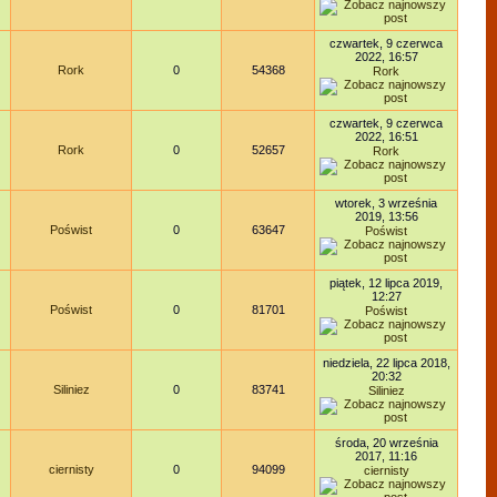
czwartek, 9 czerwca
2022, 16:57
Rork
0
54368
Rork
czwartek, 9 czerwca
2022, 16:51
Rork
0
52657
Rork
wtorek, 3 września
2019, 13:56
Poświst
0
63647
Poświst
piątek, 12 lipca 2019,
12:27
Poświst
0
81701
Poświst
niedziela, 22 lipca 2018,
20:32
Siliniez
0
83741
Siliniez
środa, 20 września
2017, 11:16
ciernisty
0
94099
ciernisty