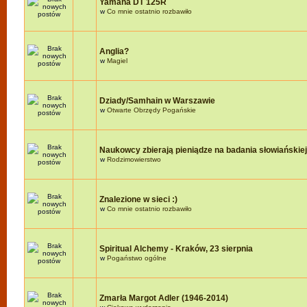
Yamaha DT 125R
w
Co mnie ostatnio rozbawiło
Anglia?
w
Magiel
Dziady/Samhain w Warszawie
w
Otwarte Obrzędy Pogańskie
Naukowcy zbierają pieniądze na badania słowiańskie
w
Rodzimowierstwo
Znalezione w sieci :)
w
Co mnie ostatnio rozbawiło
Spiritual Alchemy - Kraków, 23 sierpnia
w
Pogaństwo ogólne
Zmarła Margot Adler (1946-2014)