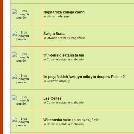
Najstarsza księga cieni?
w
Wicca tradycyjne
Święto Stada
w
Otwarte Obrzędy Pogańskie
\m/ Reksio satanista \m/
w
Co mnie ostatnio rozbawiło
Ile pogańskich świątyń odkryto dotąd w Polsce?
w
Ciekawe artykuły
Les Celtes
w
Co mnie ostatnio rozbawiło
Wiccańska sałatka na szczęście
w
Co mnie ostatnio rozbawiło