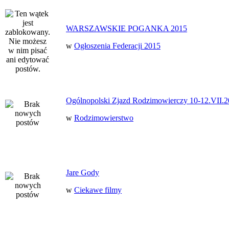
WARSZAWSKIE POGANKA 2015
w
Ogłoszenia Federacji 2015
Ogólnopolski Zjazd Rodzimowierczy 10-12.VII.2
w
Rodzimowierstwo
Jare Gody
w
Ciekawe filmy