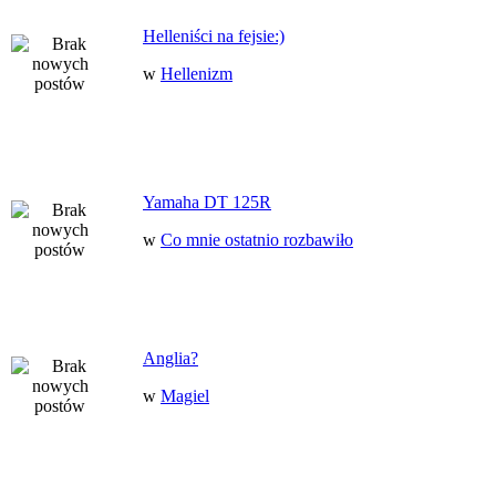
Helleniści na fejsie:)
w
Hellenizm
Yamaha DT 125R
w
Co mnie ostatnio rozbawiło
Anglia?
w
Magiel