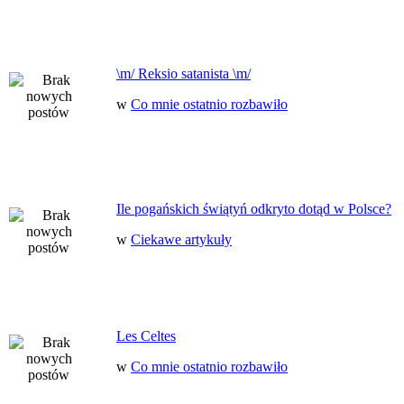
\m/ Reksio satanista \m/
w
Co mnie ostatnio rozbawiło
Ile pogańskich świątyń odkryto dotąd w Polsce?
w
Ciekawe artykuły
Les Celtes
w
Co mnie ostatnio rozbawiło