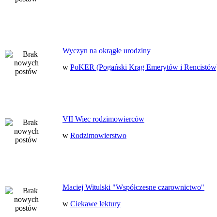
Wyczyn na okrągłe urodziny
w
PoKER (Pogański Krąg Emerytów i Rencistów
VII Wiec rodzimowierców
w
Rodzimowierstwo
Maciej Witulski "Współczesne czarownictwo"
w
Ciekawe lektury