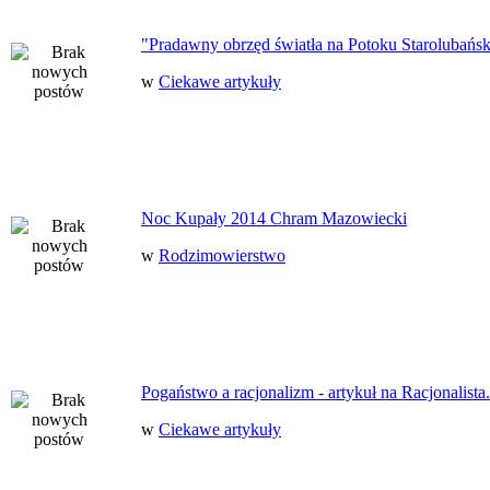
"Pradawny obrzęd światła na Potoku Starolubańs
w
Ciekawe artykuły
Noc Kupały 2014 Chram Mazowiecki
w
Rodzimowierstwo
Pogaństwo a racjonalizm - artykuł na Racjonalista.
w
Ciekawe artykuły