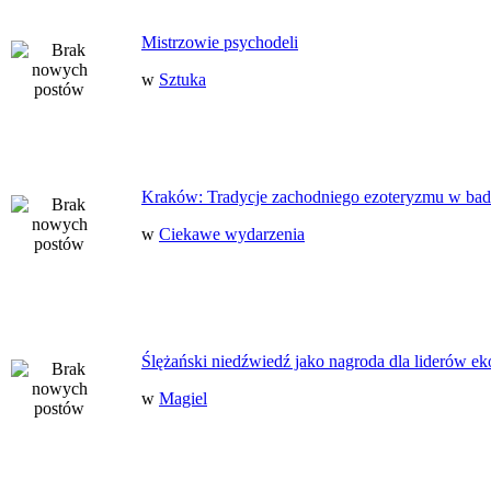
Mistrzowie psychodeli
w
Sztuka
Kraków: Tradycje zachodniego ezoteryzmu w bad
w
Ciekawe wydarzenia
Ślężański niedźwiedź jako nagroda dla liderów ek
w
Magiel