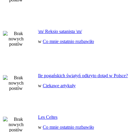
\m/ Reksio satanista \m/
w
Co mnie ostatnio rozbawiło
Ile pogańskich świątyń odkryto dotąd w Polsce?
w
Ciekawe artykuły
Les Celtes
w
Co mnie ostatnio rozbawiło