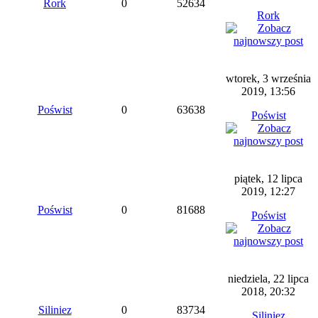
Rork
0
52634
Rork
wtorek, 3 września
2019, 13:56
Poświst
0
63638
Poświst
piątek, 12 lipca
2019, 12:27
Poświst
0
81688
Poświst
niedziela, 22 lipca
2018, 20:32
Siliniez
0
83734
Siliniez