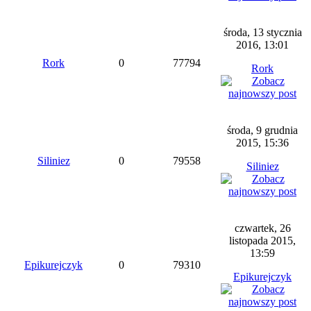
środa, 13 stycznia
2016, 13:01
Rork
0
77794
Rork
środa, 9 grudnia
2015, 15:36
Siliniez
0
79558
Siliniez
czwartek, 26
listopada 2015,
13:59
Epikurejczyk
0
79310
Epikurejczyk