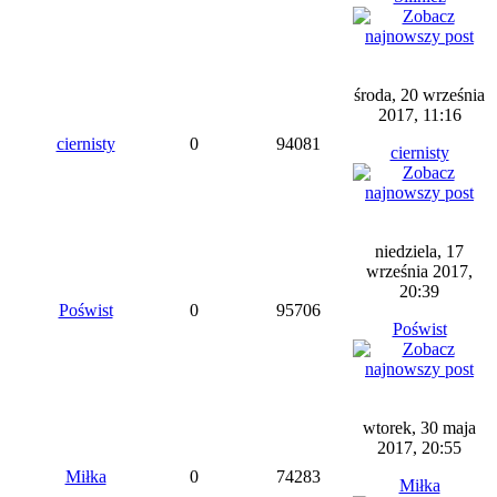
środa, 20 września
2017, 11:16
ciernisty
0
94081
ciernisty
niedziela, 17
września 2017,
20:39
Poświst
0
95706
Poświst
wtorek, 30 maja
2017, 20:55
Miłka
0
74283
Miłka