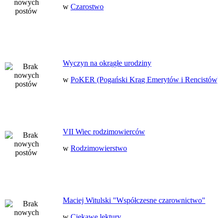
w
Czarostwo
Wyczyn na okrągłe urodziny
w
PoKER (Pogański Krąg Emerytów i Rencistów
VII Wiec rodzimowierców
w
Rodzimowierstwo
Maciej Witulski "Współczesne czarownictwo"
w
Ciekawe lektury