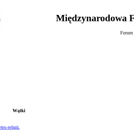
Międzynarodowa F
Forum 
Wątki
ro-religii.