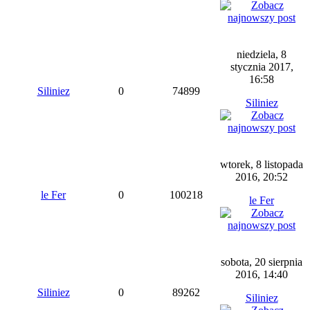
niedziela, 8
stycznia 2017,
16:58
Siliniez
0
74899
Siliniez
wtorek, 8 listopada
2016, 20:52
le Fer
0
100218
le Fer
sobota, 20 sierpnia
2016, 14:40
Siliniez
0
89262
Siliniez