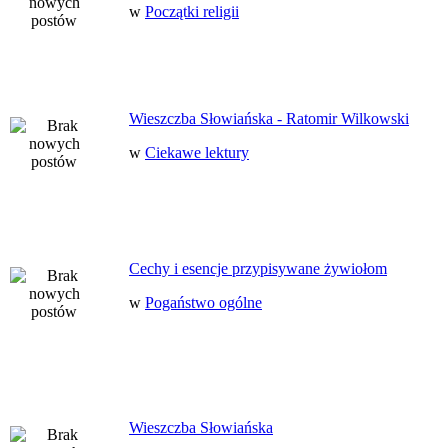
w
Początki religii
Wieszczba Słowiańska - Ratomir Wilkowski
w
Ciekawe lektury
Cechy i esencje przypisywane żywiołom
w
Pogaństwo ogólne
Wieszczba Słowiańska