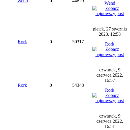
Wend
0
44829
Wend
piątek, 27 stycznia
2023, 12:58
Rork
0
50317
Rork
czwartek, 9
czerwca 2022,
16:57
Rork
0
54348
Rork
czwartek, 9
czerwca 2022,
16:51