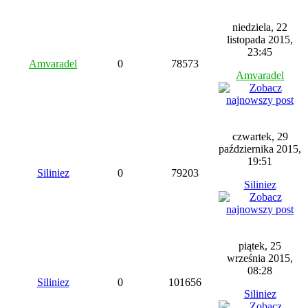
niedziela, 22
listopada 2015,
23:45
Amvaradel
0
78573
Amvaradel
czwartek, 29
października 2015,
19:51
Siliniez
0
79203
Siliniez
piątek, 25
września 2015,
08:28
Siliniez
0
101656
Siliniez