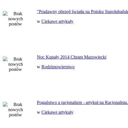
"Pradawny obrzęd światła na Potoku Starolubańs
w
Ciekawe artykuły
Noc Kupały 2014 Chram Mazowiecki
w
Rodzimowierstwo
Pogaństwo a racjonalizm - artykuł na Racjonalista.
w
Ciekawe artykuły