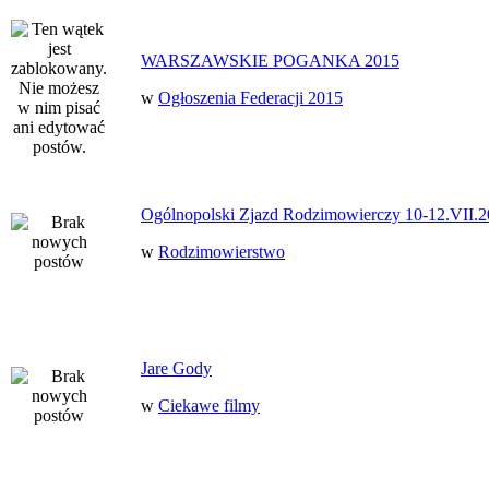
WARSZAWSKIE POGANKA 2015
w
Ogłoszenia Federacji 2015
Ogólnopolski Zjazd Rodzimowierczy 10-12.VII.2
w
Rodzimowierstwo
Jare Gody
w
Ciekawe filmy