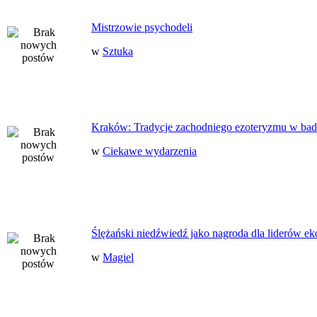
Mistrzowie psychodeli
w
Sztuka
Kraków: Tradycje zachodniego ezoteryzmu w bad
w
Ciekawe wydarzenia
Ślężański niedźwiedź jako nagroda dla liderów ek
w
Magiel