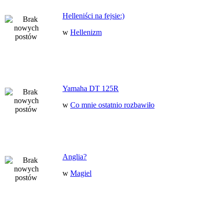
Helleniści na fejsie:)
w
Hellenizm
Yamaha DT 125R
w
Co mnie ostatnio rozbawiło
Anglia?
w
Magiel