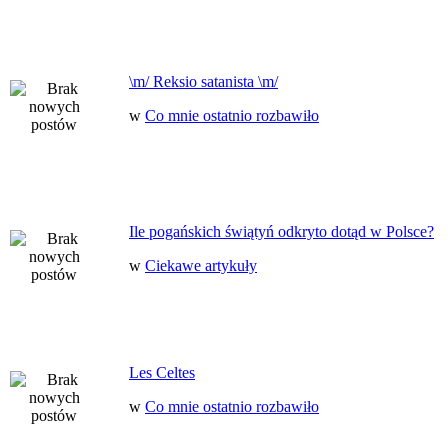
\m/ Reksio satanista \m/
w
Co mnie ostatnio rozbawiło
Ile pogańskich świątyń odkryto dotąd w Polsce?
w
Ciekawe artykuły
Les Celtes
w
Co mnie ostatnio rozbawiło