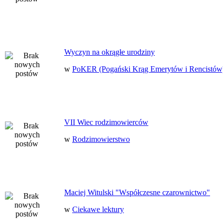
Wyczyn na okrągłe urodziny
w
PoKER (Pogański Krąg Emerytów i Rencistów
VII Wiec rodzimowierców
w
Rodzimowierstwo
Maciej Witulski "Współczesne czarownictwo"
w
Ciekawe lektury