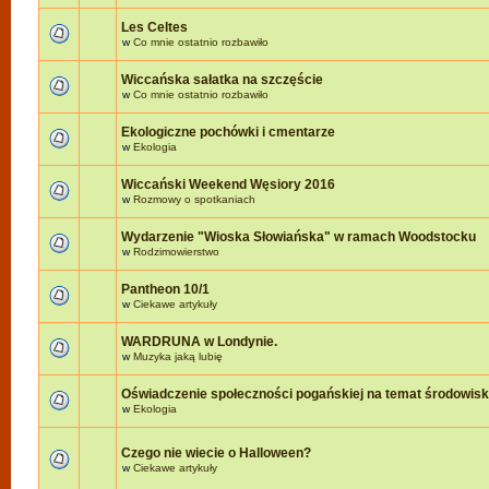
Les Celtes
w
Co mnie ostatnio rozbawiło
Wiccańska sałatka na szczęście
w
Co mnie ostatnio rozbawiło
Ekologiczne pochówki i cmentarze
w
Ekologia
Wiccański Weekend Węsiory 2016
w
Rozmowy o spotkaniach
Wydarzenie "Wioska Słowiańska" w ramach Woodstocku
w
Rodzimowierstwo
Pantheon 10/1
w
Ciekawe artykuły
WARDRUNA w Londynie.
w
Muzyka jaką lubię
Oświadczenie społeczności pogańskiej na temat środowis
w
Ekologia
Czego nie wiecie o Halloween?
w
Ciekawe artykuły