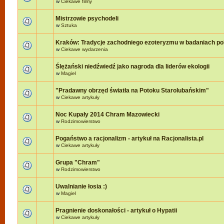
w
Ciekawe filmy
Mistrzowie psychodeli
w
Sztuka
Kraków: Tradycje zachodniego ezoteryzmu w badaniach po
w
Ciekawe wydarzenia
Ślężański niedźwiedź jako nagroda dla liderów ekologii
w
Magiel
"Pradawny obrzęd światła na Potoku Starolubańskim"
w
Ciekawe artykuły
Noc Kupały 2014 Chram Mazowiecki
w
Rodzimowierstwo
Pogaństwo a racjonalizm - artykuł na Racjonalista.pl
w
Ciekawe artykuły
Grupa "Chram"
w
Rodzimowierstwo
Uwalnianie łosia :)
w
Magiel
Pragnienie doskonałości - artykuł o Hypatii
w
Ciekawe artykuły