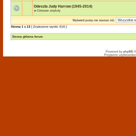
Odeszła Judy Harrow (1945-2014)
w
Ciekawe artykuły
Wyświetl posty nie starsze niż:
Strona
1
z
13
[ Znalezione wyniki: 616 ]
Strona główna forum
Powered by
phpBB
©
Przyjazne użytkowniko