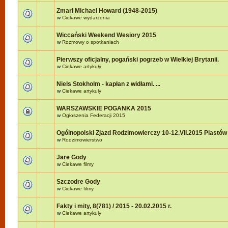
Zmarł Michael Howard (1948-2015)
w
Ciekawe wydarzenia
Wiccański Weekend Wesiory 2015
w
Rozmowy o spotkaniach
Pierwszy oficjalny, pogański pogrzeb w Wielkiej Brytanii.
w
Ciekawe artykuły
Niels Stokholm - kapłan z widłami. ...
w
Ciekawe artykuły
WARSZAWSKIE POGANKA 2015
w
Ogłoszenia Federacji 2015
Ogólnopolski Zjazd Rodzimowierczy 10-12.VII.2015 Piastów
w
Rodzimowierstwo
Jare Gody
w
Ciekawe filmy
Szczodre Gody
w
Ciekawe filmy
Fakty i mity, 8(781) / 2015 - 20.02.2015 r.
w
Ciekawe artykuły