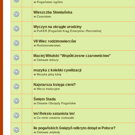
w
Pogaństwo ogólne
Wieszczba Słowiańska
w
Czarostwo
Wyczyn na okrągłe urodziny
w
PoKER (Pogański Krąg Emerytów i Rencistów)
VII Wiec rodzimowierców
w
Rodzimowierstwo
Maciej Witulski "Współczesne czarownictwo"
w
Ciekawe lektury
muzyka z kolebki cywilizacji
w
Muzyka jaką lubię
Najstarsza księga cieni?
w
Wicca tradycyjne
Święto Stada
w
Otwarte Obrzędy Pogańskie
\m/ Reksio satanista \m/
w
Co mnie ostatnio rozbawiło
Ile pogańskich świątyń odkryto dotąd w Polsce?
w
Ciekawe artykuły