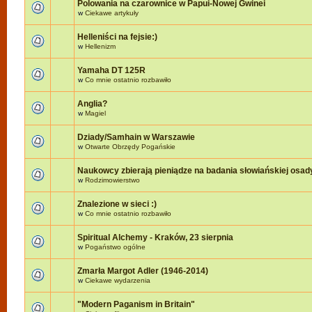
Polowania na czarownice w Papui-Nowej Gwinei
w
Ciekawe artykuły
Helleniści na fejsie:)
w
Hellenizm
Yamaha DT 125R
w
Co mnie ostatnio rozbawiło
Anglia?
w
Magiel
Dziady/Samhain w Warszawie
w
Otwarte Obrzędy Pogańskie
Naukowcy zbierają pieniądze na badania słowiańskiej osad
w
Rodzimowierstwo
Znalezione w sieci :)
w
Co mnie ostatnio rozbawiło
Spiritual Alchemy - Kraków, 23 sierpnia
w
Pogaństwo ogólne
Zmarła Margot Adler (1946-2014)
w
Ciekawe wydarzenia
"Modern Paganism in Britain"