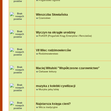
w
Pogaństwo ogólne
Wieszczba Słowiańska
w
Czarostwo
Wyczyn na okrągłe urodziny
w
PoKER (Pogański Krąg Emerytów i Rencistów)
VII Wiec rodzimowierców
w
Rodzimowierstwo
Maciej Witulski "Współczesne czarownictwo"
w
Ciekawe lektury
muzyka z kolebki cywilizacji
w
Muzyka jaką lubię
Najstarsza księga cieni?
w
Wicca tradycyjne