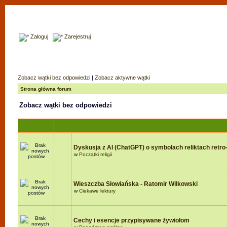
Zaloguj
Zarejestruj
Zobacz wątki bez odpowiedzi
|
Zobacz aktywne wątki
Strona główna forum
Zobacz wątki bez odpowiedzi
Dyskusja z AI (ChatGPT) o symbolach reliktach retro-r
w
Początki religii
Wieszczba Słowiańska - Ratomir Wilkowski
w
Ciekawe lektury
Cechy i esencje przypisywane żywiołom