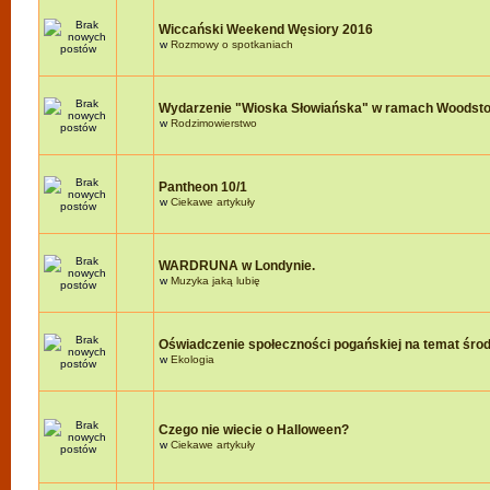
Wiccański Weekend Węsiory 2016
w
Rozmowy o spotkaniach
Wydarzenie "Wioska Słowiańska" w ramach Woodst
w
Rodzimowierstwo
Pantheon 10/1
w
Ciekawe artykuły
WARDRUNA w Londynie.
w
Muzyka jaką lubię
Oświadczenie społeczności pogańskiej na temat śro
w
Ekologia
Czego nie wiecie o Halloween?
w
Ciekawe artykuły