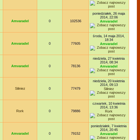
poniedziałek, 26 maja
2014, 22:06
Amvaradel
0
102536
Amvaradel
środa, 14 maja 2014,
18:34
Amvaradel
0
77605
Amvaradel
niedziela, 27 kwietnia
2014, 08:34
Amvaradel
0
78136
Amvaradel
niedziela, 20 kwietnia
2014, 09:13
Siliniez
0
77479
Siliniez
czwartek, 10 kwietnia
2014, 13:36
Rork
0
79886
Rork
poniedziałek, 7 kwietnia
2014, 20:45
Amvaradel
0
79152
Amvaradel