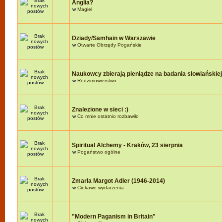
Anglia?
w
Magiel
Dziady/Samhain w Warszawie
w
Otwarte Obrzędy Pogańskie
Naukowcy zbierają pieniądze na badania słowiańskie
w
Rodzimowierstwo
Znalezione w sieci :)
w
Co mnie ostatnio rozbawiło
Spiritual Alchemy - Kraków, 23 sierpnia
w
Pogaństwo ogólne
Zmarła Margot Adler (1946-2014)
w
Ciekawe wydarzenia
"Modern Paganism in Britain"