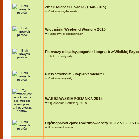
Zmarł Michael Howard (1948-2015)
w
Ciekawe wydarzenia
Wiccański Weekend Wesiory 2015
w
Rozmowy o spotkaniach
Pierwszy oficjalny, pogański pogrzeb w Wielkiej Brytan
w
Ciekawe artykuły
Niels Stokholm - kapłan z widłami. ...
w
Ciekawe artykuły
WARSZAWSKIE POGANKA 2015
w
Ogłoszenia Federacji 2015
Ogólnopolski Zjazd Rodzimowierczy 10-12.VII.2015 P
w
Rodzimowierstwo