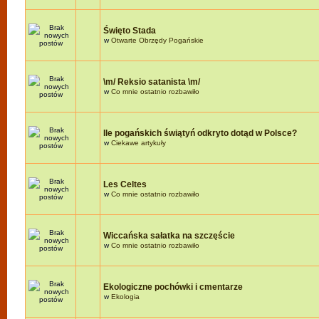
Święto Stada
w
Otwarte Obrzędy Pogańskie
\m/ Reksio satanista \m/
w
Co mnie ostatnio rozbawiło
Ile pogańskich świątyń odkryto dotąd w Polsce?
w
Ciekawe artykuły
Les Celtes
w
Co mnie ostatnio rozbawiło
Wiccańska sałatka na szczęście
w
Co mnie ostatnio rozbawiło
Ekologiczne pochówki i cmentarze
w
Ekologia