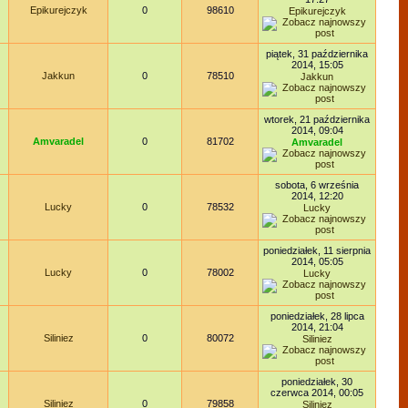
Epikurejczyk
0
98610
Epikurejczyk
piątek, 31 października
2014, 15:05
Jakkun
0
78510
Jakkun
wtorek, 21 października
2014, 09:04
Amvaradel
0
81702
Amvaradel
sobota, 6 września
2014, 12:20
Lucky
0
78532
Lucky
poniedziałek, 11 sierpnia
2014, 05:05
Lucky
0
78002
Lucky
poniedziałek, 28 lipca
2014, 21:04
Siliniez
0
80072
Siliniez
poniedziałek, 30
czerwca 2014, 00:05
Siliniez
0
79858
Siliniez