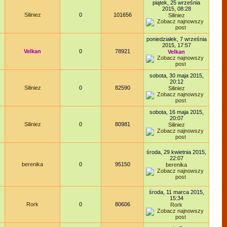
piątek, 25 września
2015, 08:28
Siliniez
0
101656
Siliniez
poniedziałek, 7 września
2015, 17:57
Velkan
0
78921
Velkan
sobota, 30 maja 2015,
20:12
Siliniez
0
82590
Siliniez
sobota, 16 maja 2015,
20:07
Siliniez
0
80981
Siliniez
środa, 29 kwietnia 2015,
22:07
berenika
0
95150
berenika
środa, 11 marca 2015,
15:34
Rork
0
80606
Rork