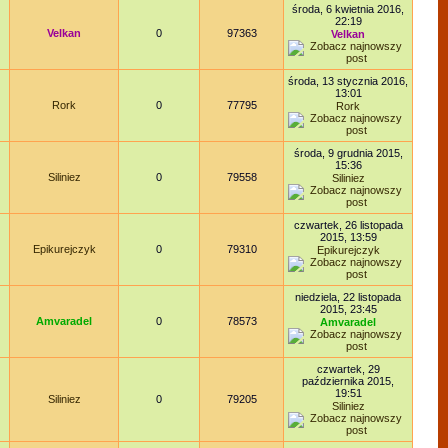
środa, 6 kwietnia 2016,
22:19
Velkan
0
97363
Velkan
środa, 13 stycznia 2016,
13:01
Rork
0
77795
Rork
środa, 9 grudnia 2015,
15:36
Siliniez
0
79558
Siliniez
czwartek, 26 listopada
2015, 13:59
Epikurejczyk
0
79310
Epikurejczyk
niedziela, 22 listopada
2015, 23:45
Amvaradel
0
78573
Amvaradel
czwartek, 29
października 2015,
19:51
Siliniez
0
79205
Siliniez