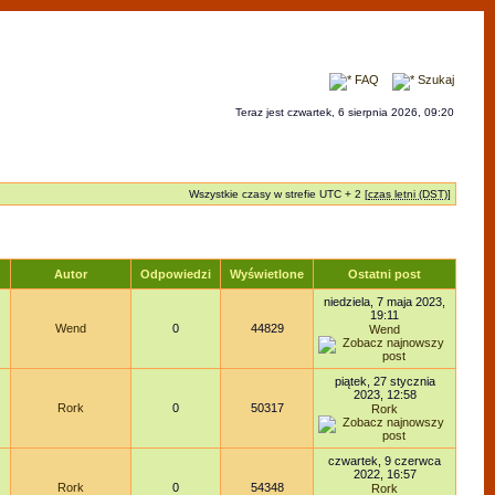
FAQ
Szukaj
Teraz jest czwartek, 6 sierpnia 2026, 09:20
Wszystkie czasy w strefie UTC + 2 [
czas letni (DST)
]
Autor
Odpowiedzi
Wyświetlone
Ostatni post
niedziela, 7 maja 2023,
19:11
Wend
0
44829
Wend
piątek, 27 stycznia
2023, 12:58
Rork
0
50317
Rork
czwartek, 9 czerwca
2022, 16:57
Rork
0
54348
Rork