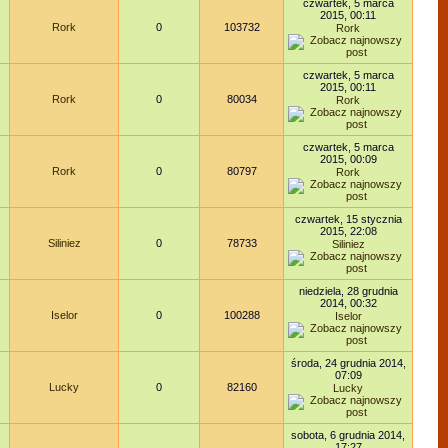
czwartek, 5 marca
2015, 00:11
Rork
0
103732
Rork
czwartek, 5 marca
2015, 00:11
Rork
0
80034
Rork
czwartek, 5 marca
2015, 00:09
Rork
0
80797
Rork
czwartek, 15 stycznia
2015, 22:08
Siliniez
0
78733
Siliniez
niedziela, 28 grudnia
2014, 00:32
Iselor
0
100288
Iselor
środa, 24 grudnia 2014,
07:09
Lucky
0
82160
Lucky
sobota, 6 grudnia 2014,
17:27