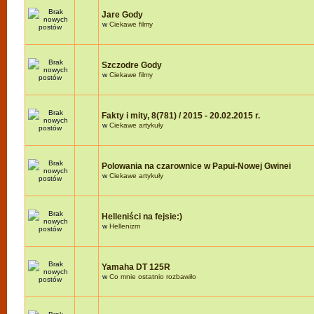
Jare Gody
w
Ciekawe filmy
Szczodre Gody
w
Ciekawe filmy
Fakty i mity, 8(781) / 2015 - 20.02.2015 r.
w
Ciekawe artykuły
Polowania na czarownice w Papui-Nowej Gwinei
w
Ciekawe artykuły
Helleniści na fejsie:)
w
Hellenizm
Yamaha DT 125R
w
Co mnie ostatnio rozbawiło