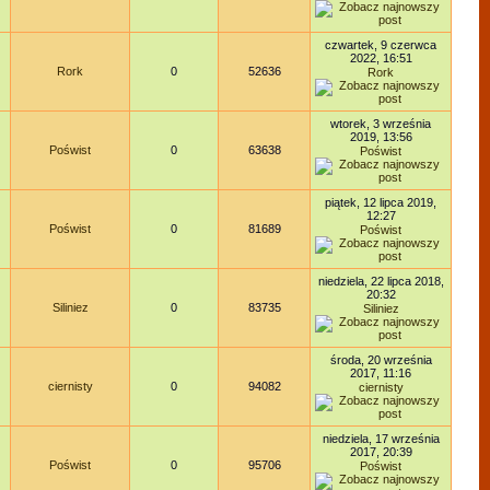
czwartek, 9 czerwca
2022, 16:51
Rork
0
52636
Rork
wtorek, 3 września
2019, 13:56
Poświst
0
63638
Poświst
piątek, 12 lipca 2019,
12:27
Poświst
0
81689
Poświst
niedziela, 22 lipca 2018,
20:32
Siliniez
0
83735
Siliniez
środa, 20 września
2017, 11:16
ciernisty
0
94082
ciernisty
niedziela, 17 września
2017, 20:39
Poświst
0
95706
Poświst