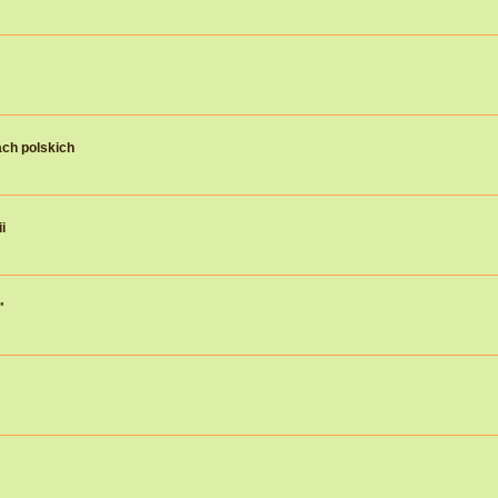
ch polskich
i
"