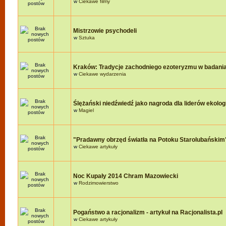
w
Ciekawe filmy
Mistrzowie psychodeli
w
Sztuka
Kraków: Tradycje zachodniego ezoteryzmu w badania
w
Ciekawe wydarzenia
Ślężański niedźwiedź jako nagroda dla liderów ekologi
w
Magiel
"Pradawny obrzęd światła na Potoku Starolubańskim
w
Ciekawe artykuły
Noc Kupały 2014 Chram Mazowiecki
w
Rodzimowierstwo
Pogaństwo a racjonalizm - artykuł na Racjonalista.pl
w
Ciekawe artykuły