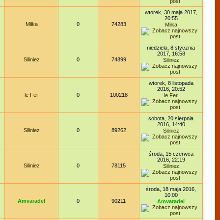
wtorek, 30 maja 2017,
20:55
Miłka
0
74283
Miłka
niedziela, 8 stycznia
2017, 16:58
Siliniez
0
74899
Siliniez
wtorek, 8 listopada
2016, 20:52
le Fer
0
100218
le Fer
sobota, 20 sierpnia
2016, 14:40
Siliniez
0
89262
Siliniez
środa, 15 czerwca
2016, 22:19
Siliniez
0
78115
Siliniez
środa, 18 maja 2016,
10:00
Amvaradel
0
90211
Amvaradel