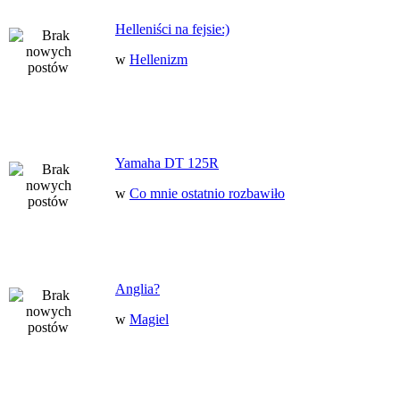
Helleniści na fejsie:)
w
Hellenizm
Yamaha DT 125R
w
Co mnie ostatnio rozbawiło
Anglia?
w
Magiel