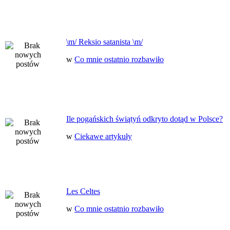
\m/ Reksio satanista \m/
w
Co mnie ostatnio rozbawiło
Ile pogańskich świątyń odkryto dotąd w Polsce?
w
Ciekawe artykuły
Les Celtes
w
Co mnie ostatnio rozbawiło