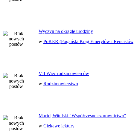
Wyczyn na okrągłe urodziny
w
PoKER (Pogański Krąg Emerytów i Rencistów
VII Wiec rodzimowierców
w
Rodzimowierstwo
Maciej Witulski "Współczesne czarownictwo"
w
Ciekawe lektury