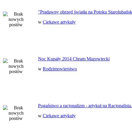
"Pradawny obrzęd światła na Potoku Starolubańs
w
Ciekawe artykuły
Noc Kupały 2014 Chram Mazowiecki
w
Rodzimowierstwo
Pogaństwo a racjonalizm - artykuł na Racjonalista.
w
Ciekawe artykuły