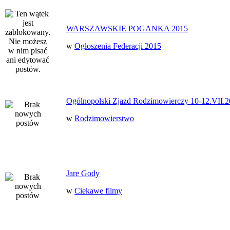
WARSZAWSKIE POGANKA 2015
w
Ogłoszenia Federacji 2015
Ogólnopolski Zjazd Rodzimowierczy 10-12.VII.2
w
Rodzimowierstwo
Jare Gody
w
Ciekawe filmy